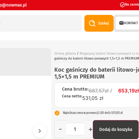
ep@nowmax.pl
Na zamó
KONTAKT
Szukaj
Strona główna
/
Magazyny baterii litowo-jonowych Li-io
gaśniczy do baterii litowo-jonowych 1,5×1,5 m PREMIU
Koc gaśniczy do baterii litowo
1,5×1,5 m PREMIUM
Cena brutto:
687,57
zł
653,19
zł
Cena netto:
531,05 zł
Najniższa cena w promocji (30 dni): 531,05 zł
-
+
Dodaj do koszyka