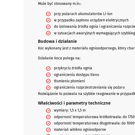
Może być stosowany m.in.:
przy pożarach akumulatorów Li-ion
w przypadku zapłonu urządzeń elektrycznych
do izolowania źródła ognia i ograniczenia rozprz
w sytuacjach awaryjnych wymagających szybkieg
Budowa i działanie
Koc wykonany jest z materiału ognioodpornego, który cha
Działanie koca polega na:
przykryciu źródła ognia
ograniczeniu dostępu tlenu
tłumieniu płomieni
ograniczeniu rozprzestrzeniania się pożaru
Rozwiązanie to pozwala na szybkie reagowanie w przypadku
Właściwości i parametry techniczne
wymiary: 1,5 x 1,5 m
odporność temperaturowa krótkotrwała: do 1750
odporność temperaturowa długotrwała: do 1000
materiał: włókno ognioodporne