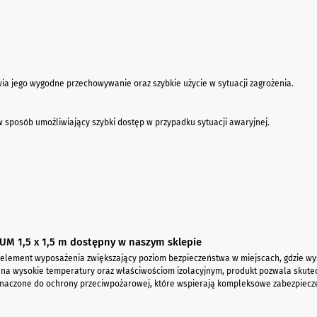
wia jego wygodne przechowywanie oraz szybkie użycie w sytuacji zagrożenia.
sposób umożliwiający szybki dostęp w przypadku sytuacji awaryjnej.
UM 1,5 x 1,5 m dostępny w naszym sklepie
ny element wyposażenia zwiększający poziom bezpieczeństwa w miejscach, gdzie w
na wysokie temperatury oraz właściwościom izolacyjnym, produkt pozwala skutecz
eznaczone do ochrony przeciwpożarowej, które wspierają kompleksowe zabezpiecz