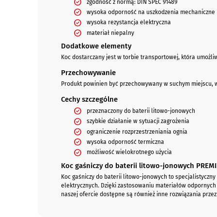
zgodność z normą: DIN SPEC 91489
wysoka odporność na uszkodzenia mechaniczne
wysoka rezystancja elektryczna
materiał niepalny
Dodatkowe elementy
Koc dostarczany jest w torbie transportowej, która umożli
Przechowywanie
Produkt powinien być przechowywany w suchym miejscu, w 
Cechy szczególne
przeznaczony do baterii litowo-jonowych
szybkie działanie w sytuacji zagrożenia
ograniczenie rozprzestrzeniania ognia
wysoka odporność termiczna
możliwość wielokrotnego użycia
Koc gaśniczy do baterii litowo-jonowych PREMI
Koc gaśniczy do baterii litowo-jonowych to specjalistycz
elektrycznych. Dzięki zastosowaniu materiałów odpornych 
naszej ofercie dostępne są również inne rozwiązania prz