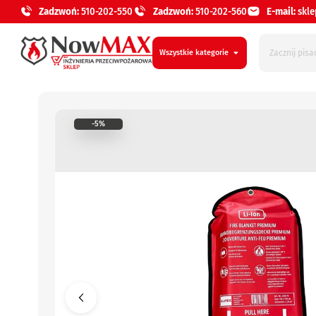
Zadzwoń:
510-202-550
Zadzwoń:
510-202-560
E-mail:
skl
Wszystkie kategorie
-5%