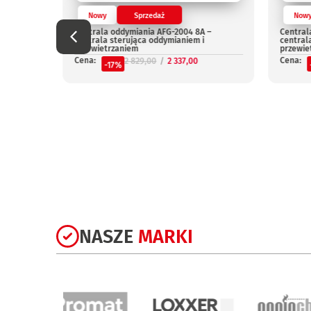
Nowy
Sprzedaż
Now
Centrala oddymiania AFG-2004 8A –
Central
centrala sterująca oddymianiem i
central
przewietrzaniem
przewie
Cena:
Cena:
2 829,00
2 337,00
-17%
niepal
NASZE
MARKI