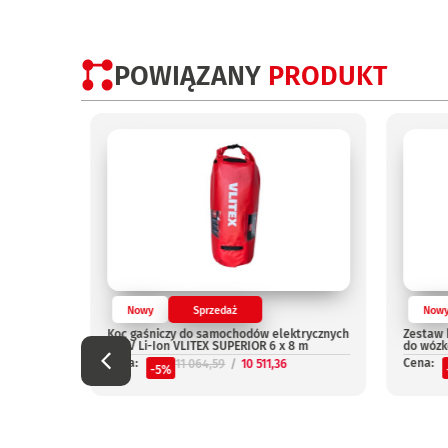
POWIĄZANY
PRODUKT
Nowy
Sprzedaż
Now
Koc gaśniczy do samochodów elektrycznych
Zestaw 
i SUV Li-Ion VLITEX SUPERIOR 6 x 8 m
do wózk
Cena:
Cena:
11 064,59
10 511,36
-5%
-