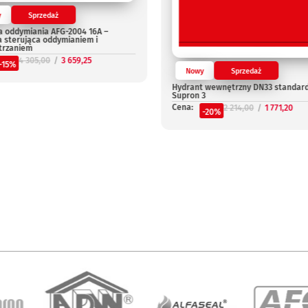
y
Sprzedaż
a oddymiania AFG-2004 16A –
a sterująca oddymianiem i
trzaniem
4 305,00
3 659,25
-15%
Nowy
Sprzedaż
Hydrant wewnętrzny DN33 standar
Supron 3
Cena:
2 214,00
1 771,20
-20%