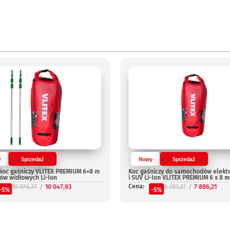
y
Sprzedaż
Nowy
Sprzedaż
koc gaśniczy VLITEX PREMIUM 6×8 m
Koc gaśniczy do samochodów elekt
ów widłowych Li-Ion
i SUV Li-Ion VLITEX PREMIUM 6 x 8 m
Cena:
10 576,77
10 047,93
8 301,27
7 886,21
-5%
-5%