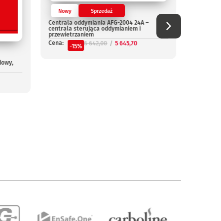
Nowy
Sprzedaż
Nowy
Centrala oddymiania AFG-2004 24A –
Centrala
centrala sterująca oddymianiem i
Cena:
przewietrzaniem
-
Cena:
6 642,00
5 645,70
-15%
dowy,