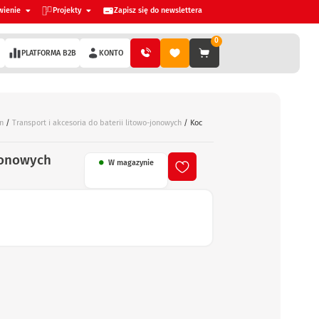
wienie
Projekty
Zapisz się do newslettera
0
PLATFORMA B2B
KONTO
n
/
Transport i akcesoria do baterii litowo-jonowych
/ Koc
M
-jonowych
W magazynie