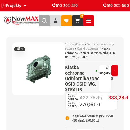
Projekty
510-202-550
510-202-560
0
Strona główna
/
Systemy sygnalizacji
-21%
pożaru
/
Czujki pożarowe
/ Klatka
ochronna Odbiornika/Nadajnika OSID
OSID-WG, XTRALIS
Klatka
W
ochronna
magazynie
Odbiornika/Nadajnika
OSID OSID-WG,
XTRALIS
Cena
422,75
zł
333,28
zł
brutto:
Cena
270,96 zł
netto:
Najniższa cena w promocji
(30 dni): 270,96 zł