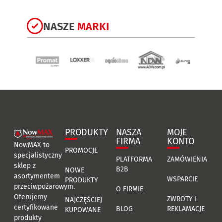
NASZE
MARKI
PRODUKTY
NASZA
MOJE
FIRMA
KONTO
NowMAX to
PROMOCJE
specjalistyczny
PLATFORMA
ZAMÓWIENIA
sklep z
B2B
NOWE
asortymentem
WSPARCIE
PRODUKTY
przeciwpożarowym.
O FIRMIE
Oferujemy
ZWROTY I
NAJCZĘŚCIEJ
certyfikowane
BLOG
REKLAMACJE
KUPOWANE
produkty