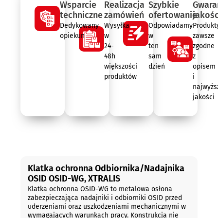
Wsparcie
Realizacja
Szybkie
Gwara
techniczne
zamówień
ofertowanie
jakośc
Dedykowany
Wysyłka
Odpowiadamy
Produkt
opiekun
w
w
zawsze
24-
ten
zgodne
48h
sam
z
większości
dzień
opisem
produktów
i
najwyżs
jakości
Opis
Klatka ochronna Odbiornika/Nadajnika
OSID OSID-WG, XTRALIS
Klatka ochronna OSID-WG to metalowa osłona
zabezpieczająca nadajniki i odbiorniki OSID przed
uderzeniami oraz uszkodzeniami mechanicznymi w
wymagających warunkach pracy. Konstrukcja nie