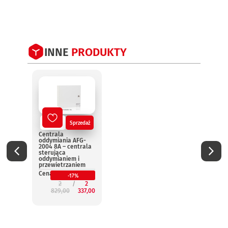
INNE
PRODUKTY
Nowy
Sprzedaż
No
Centrala
Centr
oddymiania AFG-
oddym
2004 8A – centrala
2004 
sterująca
steru
oddymianiem i
oddym
przewietrzaniem
przew
Cena:
Cena:
-17%
2
2
829,00
337,00
3