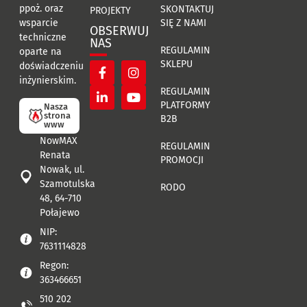
ppoż. oraz
SKONTAKTUJ
PROJEKTY
SIĘ Z NAMI
wsparcie
OBSERWUJ
techniczne
NAS
REGULAMIN
oparte na
SKLEPU
doświadczeniu
inżynierskim.
REGULAMIN
PLATFORMY
Nasza
strona
B2B
www
NowMAX
REGULAMIN
Renata
PROMOCJI
Nowak, ul.
Szamotulska
RODO
48, 64-710
Połajewo
NIP:
7631114828
Regon:
363466651
510 202