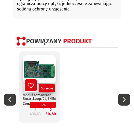
ogranicza pracy optyki, jednocześnie zapewniając
solidną ochronę urządzenia.
POWIĄZANY
PRODUKT
Nowy
Sprzedaż
No
Moduł rozszerzeń
Termi
SmartLoop/2L, INIM
wynie
Smar
Cena:
-5%
INIM
2
2
Cena:
436,63
314,80
2