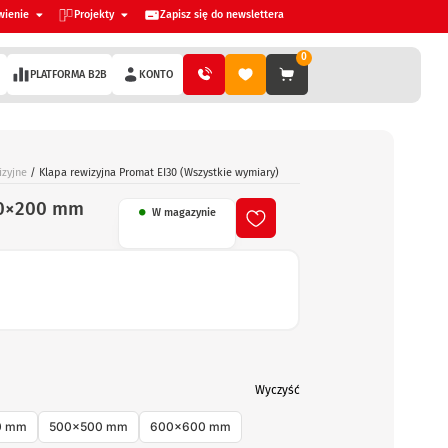
wienie
Projekty
Zapisz się do newslettera
0
PLATFORMA B2B
KONTO
izyjne
/ Klapa rewizyjna Promat EI30 (Wszystkie wymiary)
00×200 mm
W magazynie
Wyczyść
0 mm
500×500 mm
600×600 mm