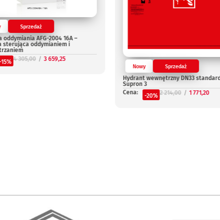
y
Sprzedaż
a oddymiania AFG-2004 16A –
a sterująca oddymianiem i
trzaniem
4 305,00
3 659,25
-15%
Nowy
Sprzedaż
Hydrant wewnętrzny DN33 standar
Supron 3
Cena:
2 214,00
1 771,20
-20%