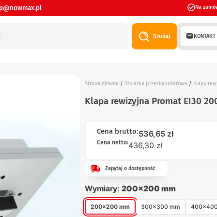
ep@nowmax.pl
Na zamó
KONTAKT
Szukaj
Strona główna
/
Stolarka przeciwpożarowa
/
Klapy rew
Klapa rewizyjna Promat EI30 2
Cena brutto:
536,65
zł
Cena netto:
436,30 zł
Zapytaj o dostępność
Wymiary:
200×200 mm
200×200 mm
300×300 mm
400×40