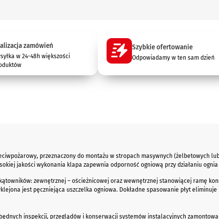
alizacja zamówień
Szybkie ofertowanie
syłka w 24-48h większości
Odpowiadamy w ten sam dzień
oduktów
zeciwpożarowy, przeznaczony do montażu w stropach masywnych (żelbetowych lub
sokiej jakości wykonania klapa zapewnia odporność ogniową przy działaniu ognia 
towników: zewnętrznej – ościeżnicowej oraz wewnętrznej stanowiącej ramę konst
yklejona jest pęczniejąca uszczelka ogniowa. Dokładne spasowanie płyt eliminuj
zbędnych inspekcji, przeglądów i konserwacji systemów instalacyjnych zamonto