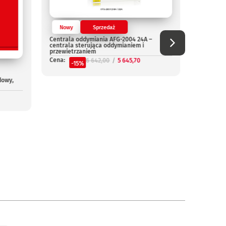
Nowy
Sprzedaż
Nowy
Centrala oddymiania AFG-2004 24A –
Centrala
centrala sterująca oddymianiem i
Cena:
przewietrzaniem
-
Cena:
6 642,00
5 645,70
-15%
dowy,