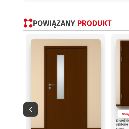
POWIĄZANY
PRODUKT
Now
Drzwi d
szklone