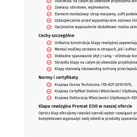
Uszczelka: na całym jej obwodzie przyklejona jes
Zawiasy: obrotowe, wyjmowalne,
Element montażowy: strop masywny, sufit podwi
Zabezpieczenie przed wypadnięciem: stalowa lin
Opcjonalne wyposażenie dodatkowe: można zamo
Cechy szczególne
Unikalna konstrukcja klapy rewizyjnej zapewniaj
Montaż możliwy zarówno w stropach, jak i sufita
Dokładne spasowanie płyt z ramą – eliminuje ko
Skrzydła klapy na całym jej obwodzie przyklejona
Klapy stanowią niezawodną ochronę przeciwpożaro
Normy i certyfikaty
Krajowa Ocena Techniczna: ITB-KOT-2019/1075,
Krajowy Certyfikat Stałości Właściwości Użytko
Krajowa Deklaracja Właściwości Użytkowych: KD
Klapa rewizyjna Promat EI30 w naszej ofercie
Oprócz klap oferujemy również szeroki wybór rozwiązań prz
kompleksowo wyposażyć swój obiekt w produkty zapewniaj