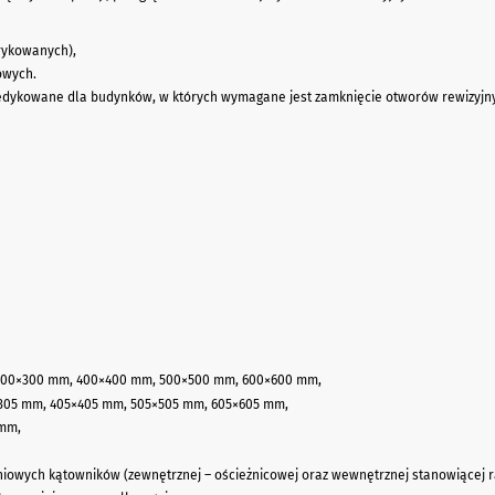
rykowanych),
owych.
dedykowane dla budynków, w których wymagane jest zamknięcie otworów rewizyjn
 300×300 mm, 400×400 mm, 500×500 mm, 600×600 mm,
305 mm, 405×405 mm, 505×505 mm, 605×605 mm,
 mm,
owych kątowników (zewnętrznej – ościeżnicowej oraz wewnętrznej stanowiącej r