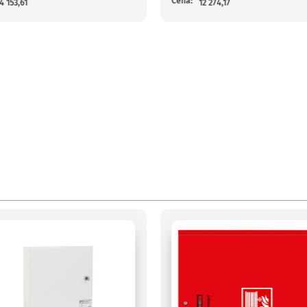
Cena:
4 153,61
12 274,17