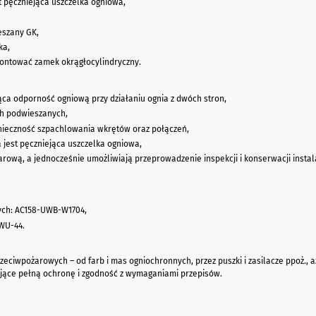
t pęczniejąca uszczelka ogniowa,
eszany GK,
ka,
ntować zamek okrągłocylindryczny.
ąca odporność ogniową przy działaniu ognia z dwóch stron,
ch podwieszanych,
nieczność szpachlowania wkrętów oraz połączeń,
 jest pęczniejąca uszczelka ogniowa,
wą, a jednocześnie umożliwiają przeprowadzenie inspekcji i konserwacji instala
wych: AC158-UWB-W1704,
WU-44.
eciwpożarowych – od farb i mas ogniochronnych, przez puszki i zasilacze ppoż., a
ące pełną ochronę i zgodność z wymaganiami przepisów.