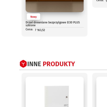
Cena:
1
Nowy
PLUS
Drzwi drewniane bezprzylgowe EI30 PLUS
szklone
Cena:
7 163,52
INNE
PRODUKTY