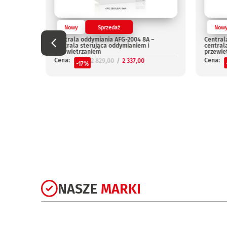
Nowy
Sprzedaż
Now
Centrala oddymiania AFG-2004 8A –
Central
centrala sterująca oddymianiem i
central
przewietrzaniem
przewie
Cena:
Cena:
2 829,00
2 337,00
-17%
niepal
NASZE
MARKI