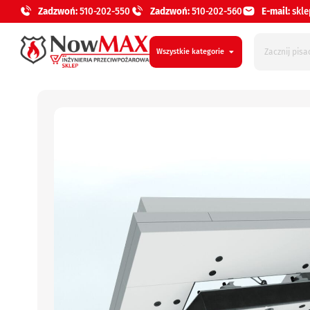
Zadzwoń:
510-202-550
Zadzwoń:
510-202-560
E-mail:
skl
Wszystkie kategorie