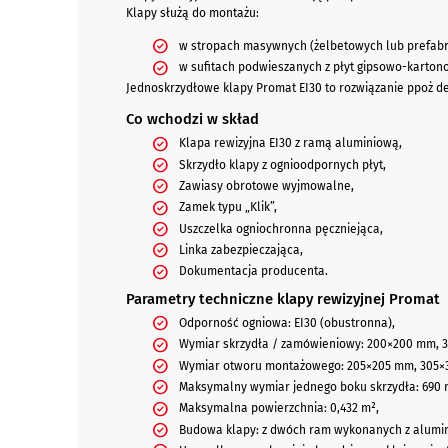
Klapy służą do montażu:
w stropach masywnych (żelbetowych lub prefab
w sufitach podwieszanych z płyt gipsowo-karton
Jednoskrzydłowe klapy Promat EI30 to rozwiązanie ppoż 
Co wchodzi w skład
Klapa rewizyjna EI30 z ramą aluminiową,
Skrzydło klapy z ognioodpornych płyt,
Zawiasy obrotowe wyjmowalne,
Zamek typu „Klik”,
Uszczelka ogniochronna pęczniejąca,
Linka zabezpieczająca,
Dokumentacja producenta.
Parametry techniczne klapy rewizyjnej Promat
Odporność ogniowa: EI30 (obustronna),
Wymiar skrzydła / zamówieniowy: 200×200 mm,
Wymiar otworu montażowego: 205×205 mm, 305×
Maksymalny wymiar jednego boku skrzydła: 690
Maksymalna powierzchnia: 0,432 m²,
Budowa klapy: z dwóch ram wykonanych z alumini