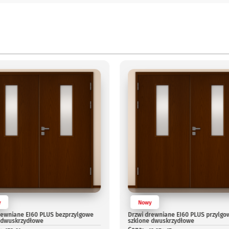
y
Nowy
rewniane EI60 PLUS bezprzylgowe
Drzwi drewniane EI60 PLUS przylgo
 dwuskrzydłowe
szklone dwuskrzydłowe