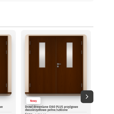
Nowy
Nowy
we
Drzwi drewniane EI60 PLUS przylgowe
Drzwi dr
dwuskrzydłowe pełne/szklone
dwuskrzy