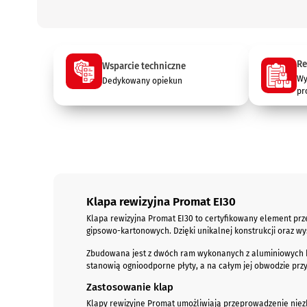
Re
Wsparcie techniczne
Wy
Dedykowany opiekun
pr
Opis
Klapa rewizyjna Promat EI30
Klapa rewizyjna Promat EI30 to certyfikowany element pr
gipsowo-kartonowych. Dzięki unikalnej konstrukcji oraz wy
Zbudowana jest z dwóch ram wykonanych z aluminiowych ką
stanowią ognioodporne płyty, a na całym jej obwodzie prz
Zastosowanie klap
Klapy rewizyjne Promat umożliwiają przeprowadzenie nie