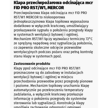
Klapa przeciwpożarowa odcinająca mcr
FID PRO RST/W1, MERCOR
Przeciwpożarowa klapa odcinająca mcr FID PRO
RST/W1 MERCOR to niskooporowa
jednopłaszczyznowa klapa topikowa wyposażona
dodatkowo w wyłącznik krańcowy, umożliwiający
przekazywanie sygnału o położeniu przegrody klapy
w systemach wentylacji bytowej i ogólnej.
Mechanizm RST/W1 łączy wyzwalacz termiczny 72°C
ze sprężyną napędową oraz sygnalizacją położenia,
co zapewnia skuteczne odcięcie przewodów
wentylacyjnych podczas pożaru oraz pełną kontrolę
stanu klapy w systemach ppoż.
Zastosowanie produktu
Klapy ppoż odcinające mcr FID PRO RST/W1
przeznaczone są do zabudowy w instalacjach
wentylacji bytowej i ogólnej w miejscu
przechodzenia przewodów przez przegrody pionowe
i poziome. Mechanizm topikowy uruchamia klapę
automatycznie po przekroczeniu temperatury
zadziałania, a wyłącznik krańcowy przekazuje
informację o położeniu przegrody do systemów
sterowania lub sygnalizacji. Konstrukcja klapy
umożliwia zachowanie odporności ogniowej