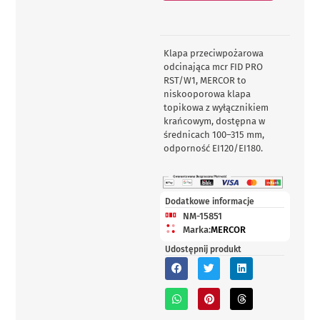
Klapa przeciwpożarowa
odcinająca mcr FID PRO
RST/W1, MERCOR to
niskooporowa klapa
topikowa z wyłącznikiem
krańcowym, dostępna w
średnicach 100–315 mm,
odporność EI120/EI180.
Dodatkowe informacje
NM-15851
Marka:
MERCOR
Udostępnij produkt