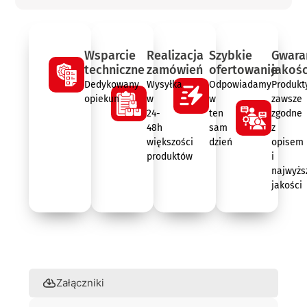
Wsparcie
Realizacja
Szybkie
Gwara
techniczne
zamówień
ofertowanie
jakośc
Dedykowany
Wysyłka
Odpowiadamy
Produkt
opiekun
w
w
zawsze
24-
ten
zgodne
48h
sam
z
większości
dzień
opisem
produktów
i
najwyżs
jakości
Opis
Załączniki