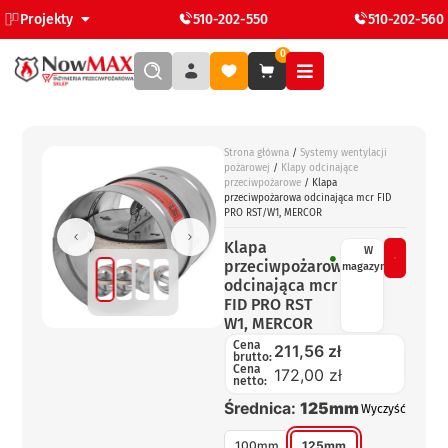
Projekty
510-202-550
510-202-560
0
Strona główna
/
Systemy wentylacji
pożarowej
/
Klapy odcinające
przeciwpożarowe
/ Klapa
przeciwpożarowa odcinająca mcr FID
PRO RST/W1, MERCOR
Klapa
W
przeciwpożarowa
magazynie
odcinająca mcr
FID PRO RST
W1, MERCOR
Cena
211,56
zł
brutto:
Cena
172,00 zł
netto:
Średnica:
125mm
Wyczyść
100mm
125mm