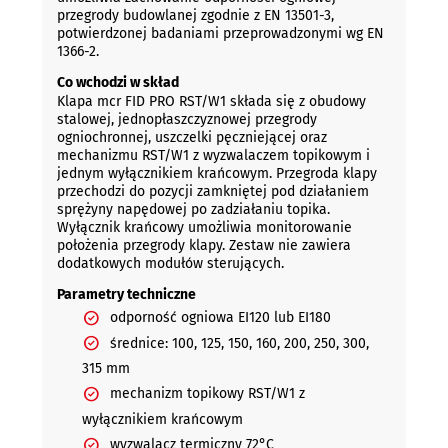
przegrody budowlanej zgodnie z EN 13501-3,
potwierdzonej badaniami przeprowadzonymi wg EN
1366-2.
Co wchodzi w skład
Klapa mcr FID PRO RST/W1 składa się z obudowy
stalowej, jednopłaszczyznowej przegrody
ogniochronnej, uszczelki pęczniejącej oraz
mechanizmu RST/W1 z wyzwalaczem topikowym i
jednym wyłącznikiem krańcowym. Przegroda klapy
przechodzi do pozycji zamkniętej pod działaniem
sprężyny napędowej po zadziałaniu topika.
Wyłącznik krańcowy umożliwia monitorowanie
położenia przegrody klapy. Zestaw nie zawiera
dodatkowych modułów sterujących.
Parametry techniczne
odporność ogniowa EI120 lub EI180
średnice: 100, 125, 150, 160, 200, 250, 300,
315 mm
mechanizm topikowy RST/W1 z
wyłącznikiem krańcowym
wyzwalacz termiczny 72°C