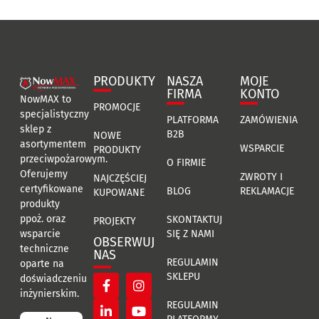
PRODUKTY
NASZA
MOJE
FIRMA
KONTO
NowMAX to
PROMOCJE
specjalistyczny
PLATFORMA
ZAMÓWIENIA
sklep z
B2B
NOWE
asortymentem
WSPARCIE
PRODUKTY
przeciwpożarowym.
O FIRMIE
Oferujemy
ZWROTY I
NAJCZĘŚCIEJ
certyfikowane
BLOG
REKLAMACJE
KUPOWANE
produkty
ppoż. oraz
SKONTAKTUJ
PROJEKTY
SIĘ Z NAMI
wsparcie
OBSERWUJ
techniczne
NAS
REGULAMIN
oparte na
SKLEPU
doświadczeniu
inżynierskim.
REGULAMIN