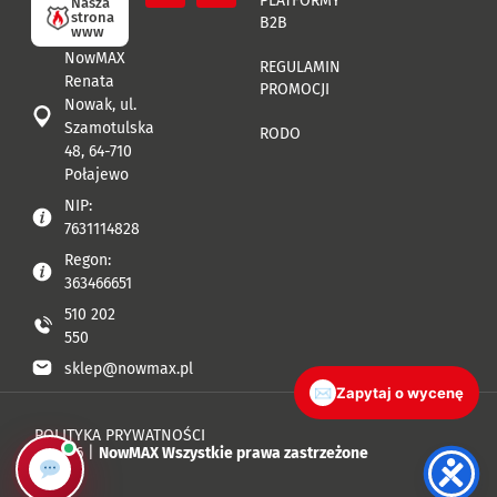
PLATFORMY
Nasza
strona
B2B
www
NowMAX
REGULAMIN
Renata
PROMOCJI
Nowak, ul.
Szamotulska
RODO
48, 64-710
Połajewo
NIP:
7631114828
Regon:
363466651
510 202
550
sklep@nowmax.pl
✉
Zapytaj o wycenę
POLITYKA PRYWATNOŚCI
© 2026 |
NowMAX Wszystkie prawa zastrzeżone