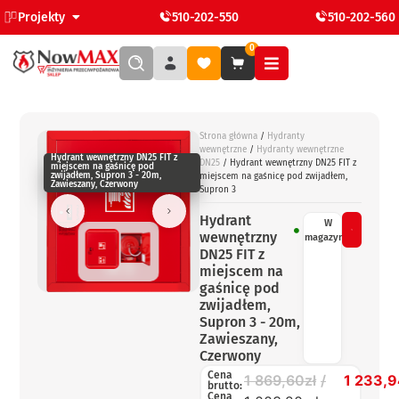
Projekty
510-202-550
510-202-560
0
Strona główna
/
Hydranty
wewnętrzne
/
Hydranty wewnętrzne
Hydrant wewnętrzny DN25 FIT z
DN25
/ Hydrant wewnętrzny DN25 FIT z
miejscem na gaśnicę pod
zwijadłem, Supron 3 - 20m,
miejscem na gaśnicę pod zwijadłem,
Zawieszany, Czerwony
Supron 3
Hydrant
W
wewnętrzny
magazynie
DN25 FIT z
miejscem na
gaśnicę pod
zwijadłem,
Supron 3 - 20m,
Zawieszany,
Czerwony
Cena
1 869,60
zł
1 233,
brutto:
Cena