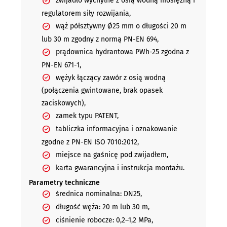
zwijadło wychylne z osią wodną mosiężną i
regulatorem siły rozwijania,
wąż półsztywny Ø25 mm o długości 20 m
lub 30 m zgodny z normą PN-EN 694,
prądownica hydrantowa PWh-25 zgodna z
PN-EN 671-1,
wężyk łączący zawór z osią wodną
(połączenia gwintowane, brak opasek
zaciskowych),
zamek typu PATENT,
tabliczka informacyjna i oznakowanie
zgodne z PN-EN ISO 7010:2012,
miejsce na gaśnicę pod zwijadłem,
karta gwarancyjna i instrukcja montażu.
Parametry techniczne
średnica nominalna: DN25,
długość węża: 20 m lub 30 m,
ciśnienie robocze: 0,2–1,2 MPa,