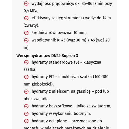
wydajność prądownicy: ok. 85–86 l/min przy
0,4 MPa,
efektywny zasięg strumienia wody: do 14 m
(zwarty),
średnica równoważna: 10 mm,
współczynnik K: 43 (wąż 30 m) / 46 (wąż 20
m).
Wersje hydrantów DN25 Supron 3
hydranty standardowe (S) – klasyczna
szafka,
hydranty FIT – smuklejsza szafka (160–180
mm głębokości),
hydranty z miejscem na gaśnicę – pod lub
obok zwijadła,
hydranty bezszafkowe – tylko ze zwijadłem,
hydranty w wykonaniu bocznym.
hydranty ocieplane – przeznaczone do
montażu w miejscach narażonych na działanie