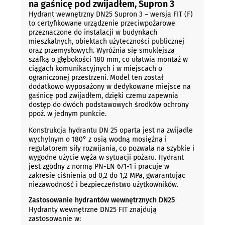
na gaśnicę pod zwijadłem, Supron 3
Hydrant wewnętrzny DN25 Supron 3 – wersja FIT (F)
to certyfikowane urządzenie przeciwpożarowe
przeznaczone do instalacji w budynkach
mieszkalnych, obiektach użyteczności publicznej
oraz przemysłowych. Wyróżnia się smuklejszą
szafką o głębokości 180 mm, co ułatwia montaż w
ciągach komunikacyjnych i w miejscach o
ograniczonej przestrzeni. Model ten został
dodatkowo wyposażony w dedykowane miejsce na
gaśnicę pod zwijadłem, dzięki czemu zapewnia
dostęp do dwóch podstawowych środków ochrony
ppoż. w jednym punkcie.
Konstrukcja hydrantu DN 25 oparta jest na zwijadle
wychylnym o 180° z osią wodną mosiężną i
regulatorem siły rozwijania, co pozwala na szybkie i
wygodne użycie węża w sytuacji pożaru. Hydrant
jest zgodny z normą PN-EN 671-1 i pracuje w
zakresie ciśnienia od 0,2 do 1,2 MPa, gwarantując
niezawodność i bezpieczeństwo użytkowników.
Zastosowanie hydrantów wewnętrznych DN25
Hydranty wewnętrzne DN25 FIT znajdują
zastosowanie w: