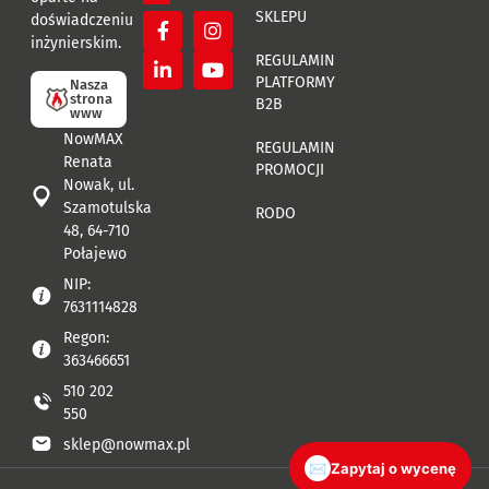
SKLEPU
doświadczeniu
inżynierskim.
REGULAMIN
PLATFORMY
Nasza
strona
B2B
www
NowMAX
REGULAMIN
Renata
PROMOCJI
Nowak, ul.
Szamotulska
RODO
48, 64-710
Połajewo
NIP:
7631114828
Regon:
363466651
510 202
550
sklep@nowmax.pl
✉
Zapytaj o wycenę