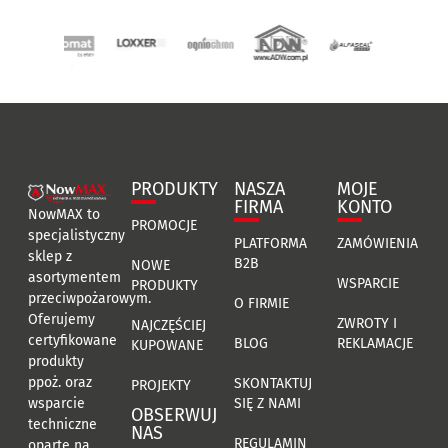
PRODUKTY
NASZA
MOJE
FIRMA
KONTO
NowMAX to
PROMOCJE
specjalistyczny
PLATFORMA
ZAMÓWIENIA
sklep z
B2B
NOWE
asortymentem
WSPARCIE
PRODUKTY
przeciwpożarowym.
O FIRMIE
Oferujemy
ZWROTY I
NAJCZĘŚCIEJ
certyfikowane
BLOG
REKLAMACJE
KUPOWANE
produkty
ppoż. oraz
SKONTAKTUJ
PROJEKTY
SIĘ Z NAMI
wsparcie
OBSERWUJ
techniczne
NAS
REGULAMIN
oparte na