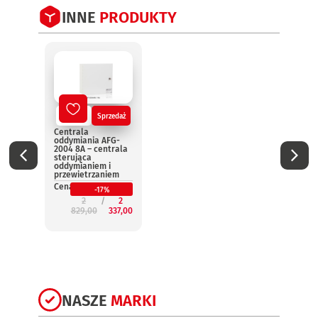
INNE
PRODUKTY
Nowy
Sprzedaż
No
Centrala
Centr
oddymiania AFG-
oddym
2004 8A – centrala
2004 
sterująca
steru
oddymianiem i
oddym
przewietrzaniem
przew
Cena:
Cena:
-17%
2
2
829,00
337,00
3
NASZE
MARKI