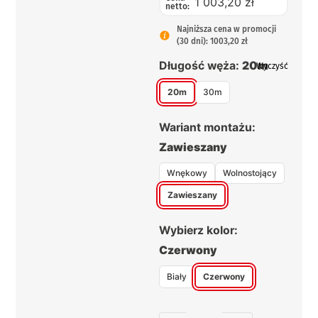
1 003,20 zł
netto:
Najniższa cena w promocji
(30 dni): 1003,20 zł
Długość węża:
20m
Wyczyść
20m
30m
Wariant montażu:
Zawieszany
Wnękowy
Wolnostojący
Zawieszany
Wybierz kolor:
Czerwony
Biały
Czerwony