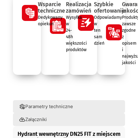
Wsparcie
Realizacja
Szybkie
Gwara
techniczne
zamówień
ofertowanie
jakośc
Dedykowany
Wysyłka
Odpowiadamy
Produkt
opiekun
w
w
zawsze
24-
ten
zgodne
48h
sam
z
większości
dzień
opisem
produktów
i
najwyżs
jakości
Opis
Parametry techniczne
Załączniki
Hydrant wewnętrzny DN25 FIT z miejscem