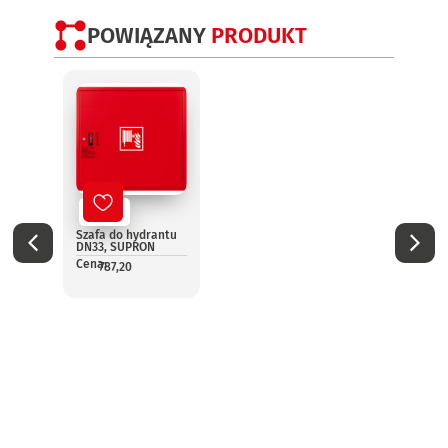
POWIĄZANY
PRODUKT
Nowy
No
Szafa do hydrantu
Szafk
DN33, SUPRON
DN25 
gaśni
Cena:
787,20
Cena:
7