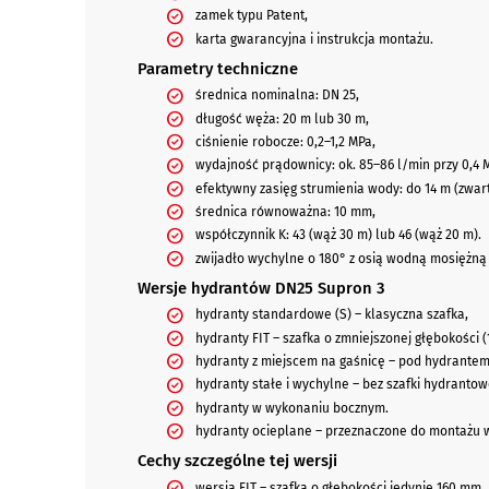
zamek typu Patent,
karta gwarancyjna i instrukcja montażu.
Parametry techniczne
średnica nominalna: DN 25,
długość węża: 20 m lub 30 m,
ciśnienie robocze: 0,2–1,2 MPa,
wydajność prądownicy: ok. 85–86 l/min przy 0,4 
efektywny zasięg strumienia wody: do 14 m (zwart
średnica równoważna: 10 mm,
współczynnik K: 43 (wąż 30 m) lub 46 (wąż 20 m).
zwijadło wychylne o 180° z osią wodną mosiężną
Wersje hydrantów DN25 Supron 3
hydranty standardowe (S) – klasyczna szafka,
hydranty FIT – szafka o zmniejszonej głębokości 
hydranty z miejscem na gaśnicę – pod hydrantem 
hydranty stałe i wychylne – bez szafki hydrantow
hydranty w wykonaniu bocznym.
hydranty ocieplane – przeznaczone do montażu w
Cechy szczególne tej wersji
wersja FIT – szafka o głębokości jedynie 160 mm,