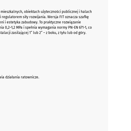
ieszkalnych, obiektach użyteczności publicznej i halach
regulatorem siły rozwijania. Wersja FIT oznacza szafkę
ni i estetyka zabudowy. To praktyczne rozwiązanie
ia 0,2–1,2 MPa i spełnia wymagania normy PN-EN 671-1, co
cji zasilającej 1” lub 2” – z boku, z tyłu lub od góry.
wia działania ratownicze.