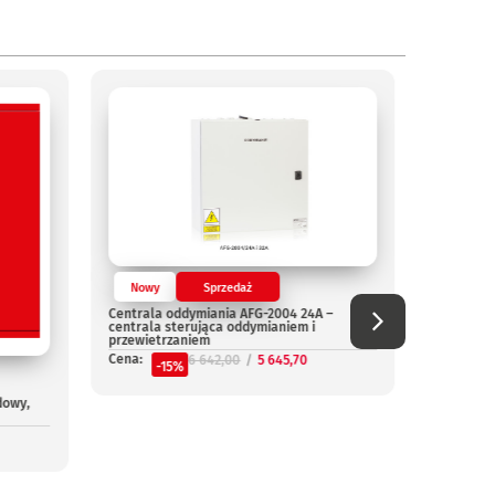
Nowy
Sprzedaż
Nowy
Centrala oddymiania AFG-2004 24A –
Centrala
centrala sterująca oddymianiem i
Cena:
przewietrzaniem
-
Cena:
6 642,00
5 645,70
-15%
dowy,