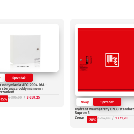
y
Sprzedaż
a oddymiania AFG-2004 16A –
a sterująca oddymianiem i
trzaniem
4 305,00
3 659,25
-15%
Nowy
Sprzedaż
Hydrant wewnętrzny DN33 standar
Supron 3
Cena:
2 214,00
1 771,20
-20%