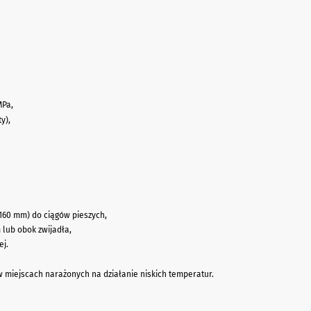
MPa,
y),
(160 mm) do ciągów pieszych,
lub obok zwijadła,
ej.
 miejscach narażonych na działanie niskich temperatur.