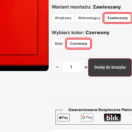
Wariant montażu:
Zawieszany
Wnękowy
Wolnostojący
Zawieszany
Wybierz kolor:
Czerwony
Biały
Czerwony
-
+
Dodaj do koszyka