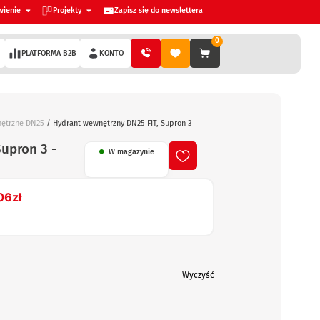
wienie
Projekty
Zapisz się do newslettera
0
PLATFORMA B2B
KONTO
ętrzne DN25
/ Hydrant wewnętrzny DN25 FIT, Supron 3
upron 3 -
W magazynie
06
zł
Wyczyść