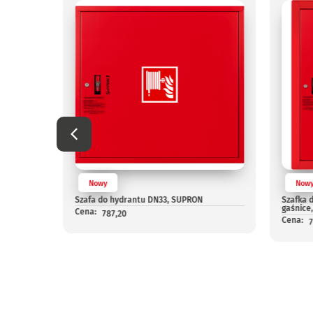
Nowy
Now
m na
Szafa do hydrantu DN33, SUPRON
Szafka 
gaśnice
Cena:
787,20
Cena: