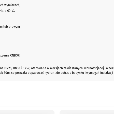
ych wymiarach,
łu, z góry),
ym lub prawym
zczenia CNBOP.
ne DN25, DN33 i DN52, oferowane w wersjach zawieszanych, wolnostojącej i wnęk
ub 30m, co pozwala dopasować hydrant do potrzeb budynku i wymagań instalacji