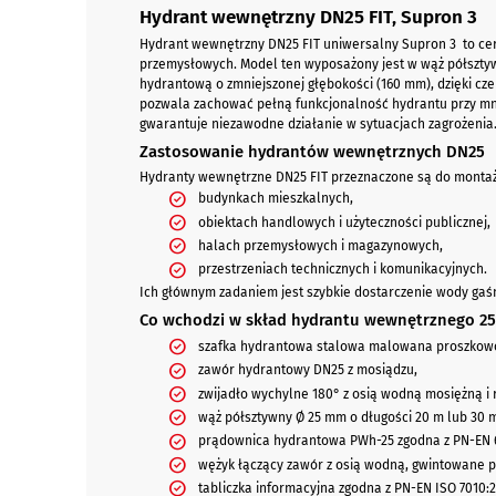
Hydrant wewnętrzny DN25 FIT, Supron 3
Hydrant wewnętrzny DN25 FIT uniwersalny Supron 3 to cer
przemysłowych. Model ten wyposażony jest w wąż półsztywn
hydrantową o zmniejszonej głębokości (160 mm), dzięki cz
pozwala zachować pełną funkcjonalność hydrantu przy mniej
gwarantuje niezawodne działanie w sytuacjach zagrożenia. O
Zastosowanie hydrantów wewnętrznych DN25
Hydranty wewnętrzne DN25 FIT przeznaczone są do monta
budynkach mieszkalnych,
obiektach handlowych i użyteczności publicznej,
halach przemysłowych i magazynowych,
przestrzeniach technicznych i komunikacyjnych.
Ich głównym zadaniem jest szybkie dostarczenie wody gaśnic
Co wchodzi w skład hydrantu wewnętrznego 25 
szafka hydrantowa stalowa malowana proszkowo (
zawór hydrantowy DN25 z mosiądzu,
zwijadło wychylne 180° z osią wodną mosiężną i r
wąż półsztywny Ø 25 mm o długości 20 m lub 30 m
prądownica hydrantowa PWh-25 zgodna z PN-EN 6
wężyk łączący zawór z osią wodną, gwintowane p
tabliczka informacyjna zgodna z PN-EN ISO 7010:2