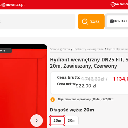
ep@nowmax.pl
Na zamó
KONTAKT
Szukaj
Strona główna
/
Hydranty wewnętrzne
/
Hydranty wewn
wony
Hydrant wewnętrzny DN25 FIT, S
20m, Zawieszany, Czerwony
Cena brutto:
1 746,60
zł
1 134,
Cena netto:
922,00 zł
Najniższa cena w promocji (30 dni): 922,00 zł
Długość węża:
20m
20m
30m