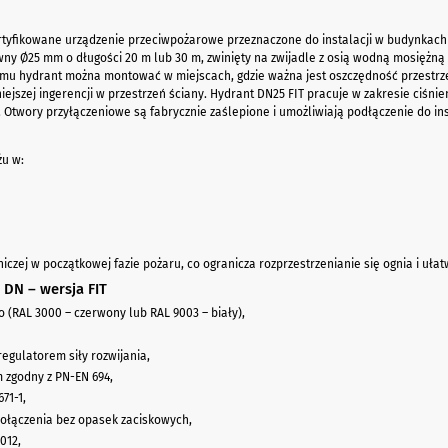
tyfikowane urządzenie przeciwpożarowe przeznaczone do instalacji w budynkach m
y Ø25 mm o długości 20 m lub 30 m, zwinięty na zwijadle z osią wodną mosiężną i 
emu hydrant można montować w miejscach, gdzie ważna jest oszczędność przestrze
szej ingerencji w przestrzeń ściany. Hydrant DN25 FIT pracuje w zakresie ciśnien
twory przyłączeniowe są fabrycznie zaślepione i umożliwiają podłączenie do instala
żu w:
zej w początkowej fazie pożaru, co ogranicza rozprzestrzenianie się ognia i ułat
DN – wersja FIT
RAL 3000 – czerwony lub RAL 9003 – biały),
egulatorem siły rozwijania,
 zgodny z PN-EN 694,
71-1,
ołączenia bez opasek zaciskowych,
012,