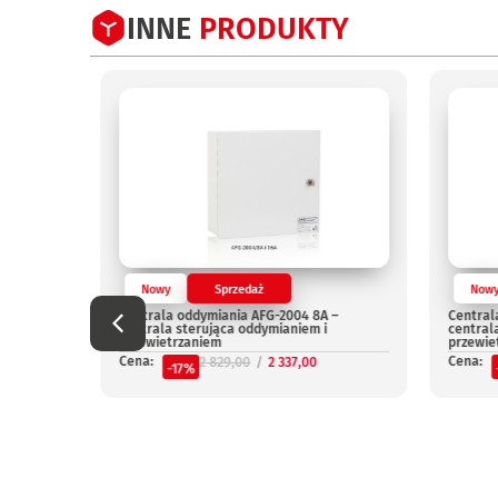
INNE
PRODUKTY
Nowy
Sprzedaż
Now
Centrala oddymiania AFG-2004 8A –
Central
centrala sterująca oddymianiem i
central
przewietrzaniem
przewie
Cena:
Cena:
2 829,00
2 337,00
-17%
niepal