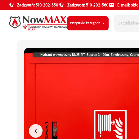
Zadzwoń:
510-202-550
Zadzwoń:
510-202-560
E-mail:
skl
Wszystkie kategorie
Hydrant wewnętrzny DN25 FIT, Supron 3 - 20m, Zawieszany, Czer