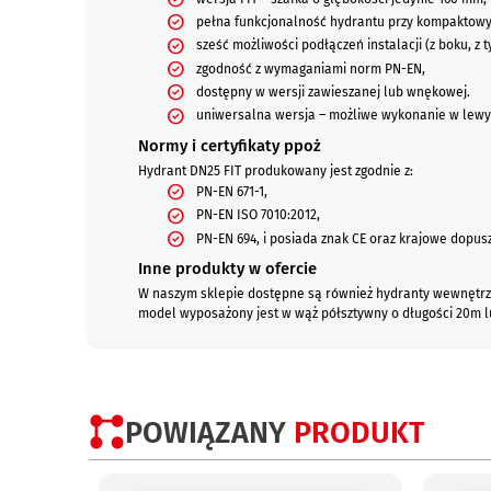
pełna funkcjonalność hydrantu przy kompaktow
sześć możliwości podłączeń instalacji (z boku, z ty
zgodność z wymaganiami norm PN-EN,
dostępny w wersji zawieszanej lub wnękowej.
uniwersalna wersja – możliwe wykonanie w lew
Normy i certyfikaty ppoż
Hydrant DN25 FIT produkowany jest zgodnie z:
PN-EN 671-1,
PN-EN ISO 7010:2012,
PN-EN 694, i posiada znak CE oraz krajowe dopus
Inne produkty w ofercie
W naszym sklepie dostępne są również hydranty wewnętrz
model wyposażony jest w wąż półsztywny o długości 20m l
POWIĄZANY
PRODUKT