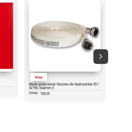
Nowy
Nowy
Węże pożarnicze tłoczne do hydrantów 25 i
Prądowni
52 HV, Supron 3
Cena:
43
Cena:
129,15