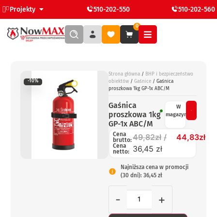
Projekty
510-202-550
510-202-560
0
Strona główna
/
BHP i bezpieczeństwo
-10%
obiektów
/
Gaśnice
/ Gaśnica
proszkowa 1kg GP-1x ABC/M
Gaśnica
W
proszkowa 1kg
magazynie
GP-1x ABC/M
Cena
49,82
zł
44,83
zł
brutto:
Cena
36,45 zł
netto:
Najniższa cena w promocji
(30 dni): 36,45 zł
-
+