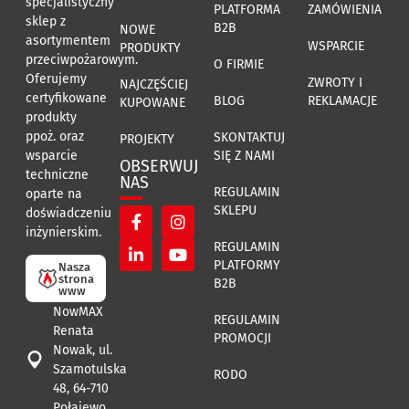
specjalistyczny
PLATFORMA
ZAMÓWIENIA
sklep z
B2B
NOWE
asortymentem
WSPARCIE
PRODUKTY
przeciwpożarowym.
O FIRMIE
Oferujemy
ZWROTY I
NAJCZĘŚCIEJ
certyfikowane
BLOG
REKLAMACJE
KUPOWANE
produkty
ppoż. oraz
SKONTAKTUJ
PROJEKTY
SIĘ Z NAMI
wsparcie
OBSERWUJ
techniczne
NAS
REGULAMIN
oparte na
SKLEPU
doświadczeniu
inżynierskim.
REGULAMIN
PLATFORMY
Nasza
strona
B2B
www
NowMAX
REGULAMIN
Renata
PROMOCJI
Nowak, ul.
Szamotulska
RODO
48, 64-710
Połajewo