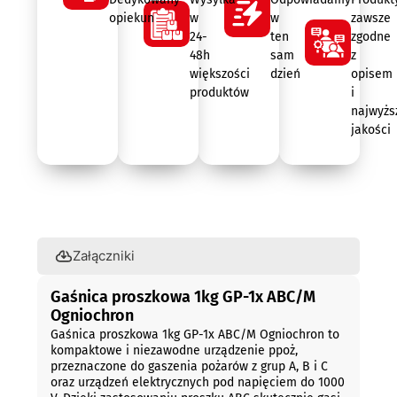
opiekun
w
w
zawsze
24-
ten
zgodne
48h
sam
z
większości
dzień
opisem
produktów
i
najwyżs
jakości
Opis
Załączniki
Gaśnica proszkowa 1kg GP-1x ABC/M
Ogniochron
Gaśnica proszkowa 1kg GP-1x ABC/M Ogniochron to
kompaktowe i niezawodne urządzenie ppoż,
przeznaczone do gaszenia pożarów z grup A, B i C
oraz urządzeń elektrycznych pod napięciem do 1000