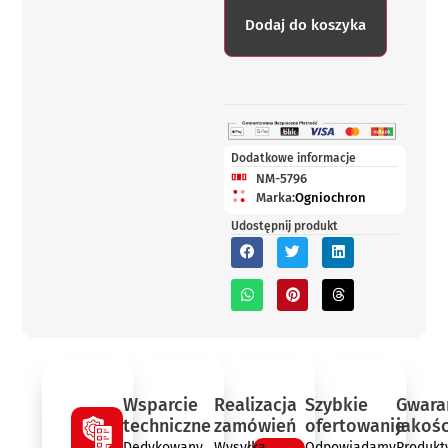
Dodaj do koszyka
Dodatkowe informacje
NM-5796
Marka:
Ogniochron
Udostępnij produkt
Wsparcie
Realizacja
Szybkie
Gwara
techniczne
zamówień
ofertowanie
jakośc
Dedykowany
Wysyłka
Odpowiadamy
Produkt