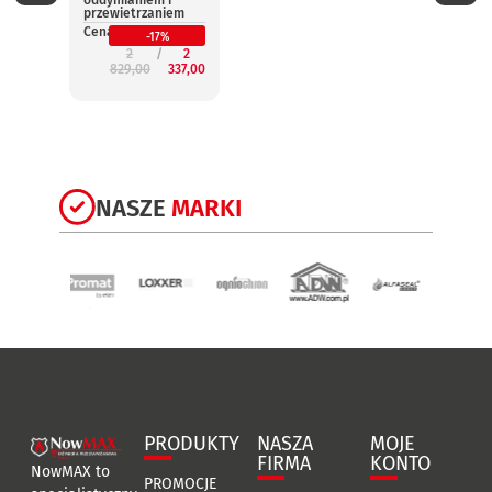
oddymianiem i
oddym
przewietrzaniem
przew
Cena:
Cena:
-17%
2
2
829,00
337,00
3
NASZE
MARKI
PRODUKTY
NASZA
MOJE
FIRMA
KONTO
NowMAX to
PROMOCJE