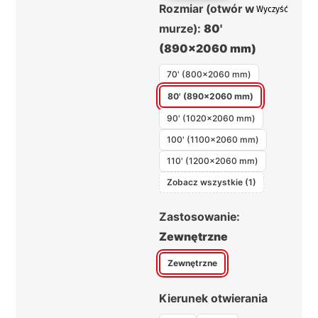
Rozmiar (otwór w
Wyczyść
murze):
80'
(890×2060 mm)
70' (800×2060 mm)
80' (890×2060 mm)
90' (1020×2060 mm)
100' (1100×2060 mm)
110' (1200×2060 mm)
Zobacz wszystkie (1)
Zastosowanie:
Zewnętrzne
Zewnętrzne
Kierunek otwierania