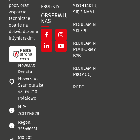
ppoż. oraz
SKONTAKTUJ
PROJEKTY
SIĘ Z NAMI
wsparcie
OBSERWUJ
techniczne
NAS
REGULAMIN
oparte na
SKLEPU
doświadczeniu
inżynierskim.
REGULAMIN
PLATFORMY
Nasza
strona
B2B
www
NowMAX
REGULAMIN
Renata
PROMOCJI
Nowak, ul.
Szamotulska
RODO
48, 64-710
Połajewo
NIP:
7631114828
Regon:
363466651
510 202