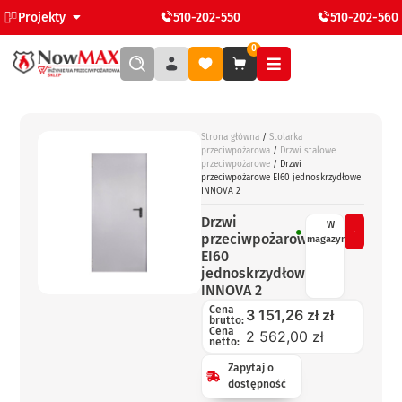
Projekty
510-202-550
510-202-560
0
Strona główna
/
Stolarka
przeciwpożarowa
/
Drzwi stalowe
przeciwpożarowe
/ Drzwi
przeciwpożarowe EI60 jednoskrzydłowe
INNOVA 2
Drzwi
W
przeciwpożarowe
magazynie
EI60
jednoskrzydłowe
INNOVA 2
Cena
3 151,26
zł
zł
brutto:
Cena
2 562,00 zł
netto:
Zapytaj o
dostępność