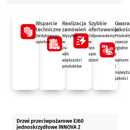
Wsparcie
Realizacja
Szybkie
Gwara
techniczne
zamówień
ofertowanie
jakośc
Dedykowany
Wysyłka
Odpowiadamy
Produkt
opiekun
w
w
zawsze
24-
ten
zgodne
48h
sam
z
większości
dzień
opisem
produktów
i
najwyżs
jakości
Opis
Drzwi przeciwpożarowe EI60
jednoskrzydłowe INNOVA 2