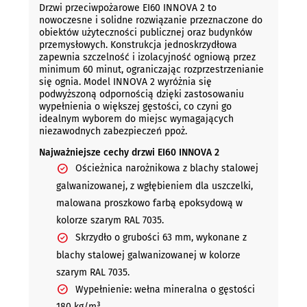
Drzwi przeciwpożarowe EI60 INNOVA 2 to
nowoczesne i solidne rozwiązanie przeznaczone do
obiektów użyteczności publicznej oraz budynków
przemysłowych. Konstrukcja jednoskrzydłowa
zapewnia szczelność i izolacyjność ogniową przez
minimum 60 minut, ograniczając rozprzestrzenianie
się ognia. Model INNOVA 2 wyróżnia się
podwyższoną odpornością dzięki zastosowaniu
wypełnienia o większej gęstości, co czyni go
idealnym wyborem do miejsc wymagających
niezawodnych zabezpieczeń ppoż.
Najważniejsze cechy drzwi EI60 INNOVA 2
Ościeżnica narożnikowa z blachy stalowej
galwanizowanej, z wgłębieniem dla uszczelki,
malowana proszkowo farbą epoksydową w
kolorze szarym RAL 7035.
Skrzydło o grubości 63 mm, wykonane z
blachy stalowej galwanizowanej w kolorze
szarym RAL 7035.
Wypełnienie: wełna mineralna o gęstości
180 kg/m³.