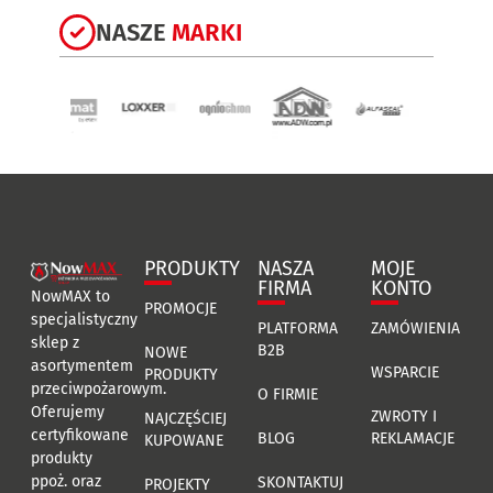
NASZE
MARKI
PRODUKTY
NASZA
MOJE
FIRMA
KONTO
NowMAX to
PROMOCJE
specjalistyczny
PLATFORMA
ZAMÓWIENIA
sklep z
B2B
NOWE
asortymentem
WSPARCIE
PRODUKTY
przeciwpożarowym.
O FIRMIE
Oferujemy
ZWROTY I
NAJCZĘŚCIEJ
certyfikowane
BLOG
REKLAMACJE
KUPOWANE
produkty
ppoż. oraz
SKONTAKTUJ
PROJEKTY