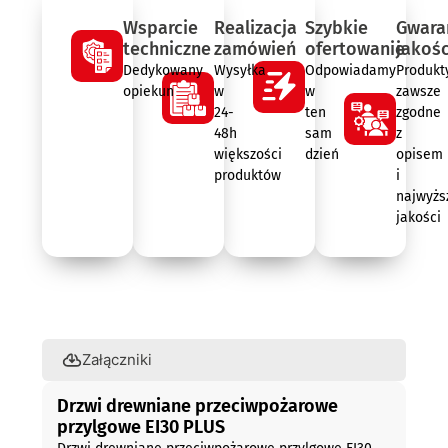
Wsparcie
Realizacja
Szybkie
Gwara
techniczne
zamówień
ofertowanie
jakośc
Dedykowany
Wysyłka
Odpowiadamy
Produkt
opiekun
w
w
zawsze
24-
ten
zgodne
48h
sam
z
większości
dzień
opisem
produktów
i
najwyżs
jakości
Opis
Załączniki
Drzwi drewniane przeciwpożarowe
przylgowe EI30 PLUS