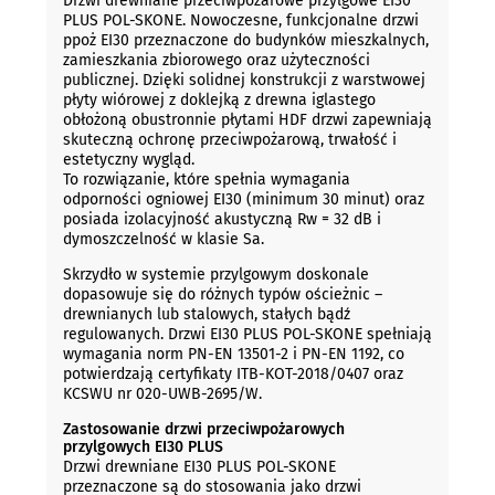
Drzwi drewniane przeciwpożarowe przylgowe EI30
PLUS POL-SKONE. Nowoczesne, funkcjonalne drzwi
ppoż EI30 przeznaczone do budynków mieszkalnych,
zamieszkania zbiorowego oraz użyteczności
publicznej. Dzięki solidnej konstrukcji z warstwowej
płyty wiórowej z doklejką z drewna iglastego
obłożoną obustronnie płytami HDF drzwi zapewniają
skuteczną ochronę przeciwpożarową, trwałość i
estetyczny wygląd.
To rozwiązanie, które spełnia wymagania
odporności ogniowej EI30 (minimum 30 minut) oraz
posiada izolacyjność akustyczną Rw = 32 dB i
dymoszczelność w klasie Sa.
Skrzydło w systemie przylgowym doskonale
dopasowuje się do różnych typów ościeżnic –
drewnianych lub stalowych, stałych bądź
regulowanych. Drzwi EI30 PLUS POL-SKONE spełniają
wymagania norm PN-EN 13501-2 i PN-EN 1192, co
potwierdzają certyfikaty ITB-KOT-2018/0407 oraz
KCSWU nr 020-UWB-2695/W.
Zastosowanie drzwi przeciwpożarowych
przylgowych EI30 PLUS
Drzwi drewniane EI30 PLUS POL-SKONE
przeznaczone są do stosowania jako drzwi