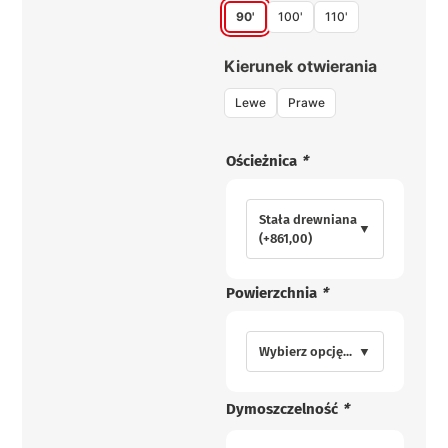
90'
100'
110'
Kierunek otwierania
Lewe
Prawe
Ościeżnica
*
Stała drewniana
▼
(+861,00)
Powierzchnia
*
Wybierz opcję...
▼
Dymoszczelność
*