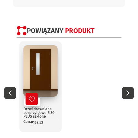
POWIĄZANY
PRODUKT
No
Drzwi
EI60 
bezpr
Nowy
szklo
dwus
Drzwi drewniane
Cena:
bezprzylgowe EI30
1
PLUS szklone
Cena:
7 163,52