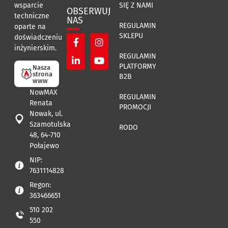
SIĘ Z NAMI
wsparcie
OBSERWUJ
techniczne
NAS
REGULAMIN
oparte na
SKLEPU
doświadczeniu
inżynierskim.
REGULAMIN
PLATFORMY
Nasza
strona
B2B
www
NowMAX
REGULAMIN
Renata
PROMOCJI
Nowak, ul.
Szamotulska
RODO
48, 64-710
Połajewo
NIP:
7631114828
Regon:
363466651
510 202
550