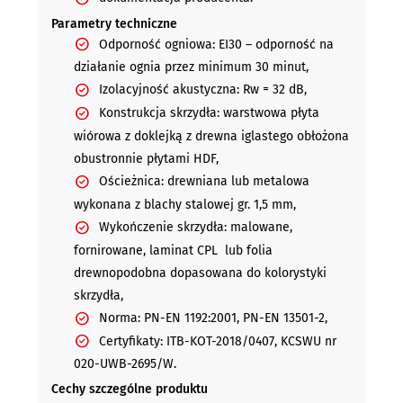
Parametry techniczne
Odporność ogniowa: EI30 – odporność na
działanie ognia przez minimum 30 minut,
Izolacyjność akustyczna: Rw = 32 dB,
Konstrukcja skrzydła: warstwowa płyta
wiórowa z doklejką z drewna iglastego obłożona
obustronnie płytami HDF,
Ościeżnica: drewniana lub metalowa
wykonana z blachy stalowej gr. 1,5 mm,
Wykończenie skrzydła: malowane,
fornirowane, laminat CPL lub folia
drewnopodobna dopasowana do kolorystyki
skrzydła,
Norma: PN-EN 1192:2001, PN-EN 13501-2,
Certyfikaty: ITB-KOT-2018/0407, KCSWU nr
020-UWB-2695/W.
Cechy szczególne produktu