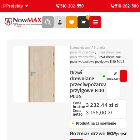
Projekty
510-202-550
510-202-560
0
Strona główna
/
Stolarka
przeciwpożarowa
/
Drzwi drewniane
przeciwpożarowe
/ Drzwi drewniane
przeciwpożarowe przylgowe EI30 PLUS
Drzwi
W
drewniane
magazynie
przeciwpożarowe
przylgowe EI30
PLUS
Cena
3 232,44
zł
zł
brutto:
Cena
3 155,00 zł
netto:
Produkt na zamówienie
Rozmiar drzwi:
90'
Wyczyść