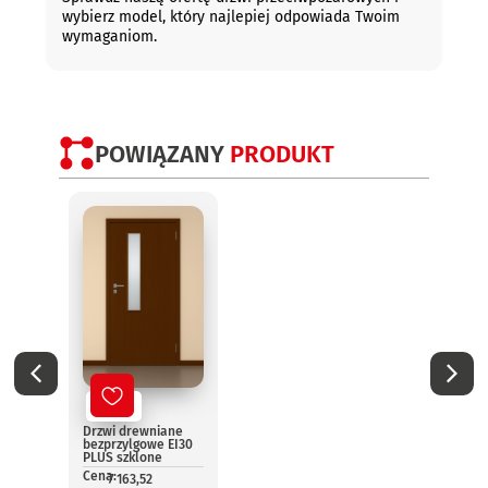
wybierz model, który najlepiej odpowiada Twoim
wymaganiom.
POWIĄZANY
PRODUKT
No
Drzwi
EI60 
bezpr
Nowy
szklo
dwus
Drzwi drewniane
Cena:
bezprzylgowe EI30
1
PLUS szklone
Cena:
7 163,52