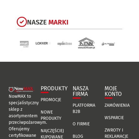
NASZE
MARKI
PRODUKTY
NASZA
MOJE
FIRMA
KONTO
NowMAX to
PROMOCJE
specjalistyczny
PLATFORMA
ZAMÓWIENIA
sklep z
B2B
NOWE
asortymentem
WSPARCIE
PRODUKTY
przeciwpożarowym.
O FIRMIE
Oferujemy
ZWROTY I
NAJCZĘŚCIEJ
certyfikowane
BLOG
REKLAMACJE
KUPOWANE