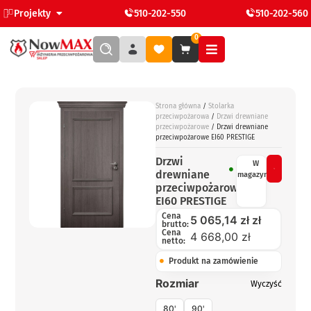
Projekty
510-202-550
510-202-560
0
Strona główna
/
Stolarka
przeciwpożarowa
/
Drzwi drewniane
przeciwpożarowe
/ Drzwi drewniane
przeciwpożarowe EI60 PRESTIGE
Drzwi
W
drewniane
magazynie
przeciwpożarowe
EI60 PRESTIGE
Cena
5 065,14
zł
zł
brutto:
Cena
4 668,00 zł
netto:
Produkt na zamówienie
Rozmiar
Wyczyść
80'
90'