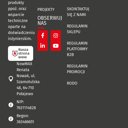
produkty
ppoż. oraz
SKONTAKTUJ
PROJEKTY
SIĘ Z NAMI
wsparcie
OBSERWUJ
techniczne
NAS
REGULAMIN
oparte na
SKLEPU
doświadczeniu
inżynierskim.
REGULAMIN
PLATFORMY
Nasza
strona
B2B
www
NowMAX
REGULAMIN
Renata
PROMOCJI
Nowak, ul.
Szamotulska
RODO
48, 64-710
Połajewo
NIP:
7631114828
Regon:
363466651