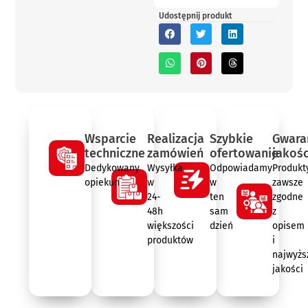
Udostępnij produkt
Wsparcie
Realizacja
Szybkie
Gwara
techniczne
zamówień
ofertowanie
jakośc
Dedykowany
Wysyłka
Odpowiadamy
Produkt
opiekun
w
w
zawsze
24-
ten
zgodne
48h
sam
z
większości
dzień
opisem
produktów
i
najwyżs
jakości