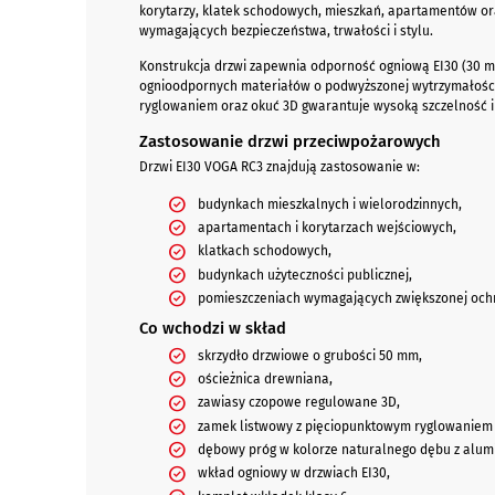
korytarzy, klatek schodowych, mieszkań, apartamentów or
wymagających bezpieczeństwa, trwałości i stylu.
Konstrukcja drzwi zapewnia odporność ogniową EI30 (30 mi
ognioodpornych materiałów o podwyższonej wytrzymałości,
ryglowaniem oraz okuć 3D gwarantuje wysoką szczelność i
Zastosowanie drzwi przeciwpożarowych
Drzwi EI30 VOGA RC3 znajdują zastosowanie w:
budynkach mieszkalnych i wielorodzinnych,
apartamentach i korytarzach wejściowych,
klatkach schodowych,
budynkach użyteczności publicznej,
pomieszczeniach wymagających zwiększonej ochr
Co wchodzi w skład
skrzydło drzwiowe o grubości 50 mm,
ościeżnica drewniana,
zawiasy czopowe regulowane 3D,
zamek listwowy z pięciopunktowym ryglowaniem (
dębowy próg w kolorze naturalnego dębu z alumi
wkład ogniowy w drzwiach EI30,