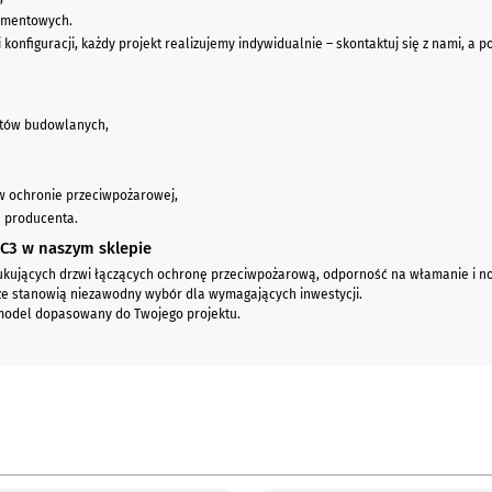
amentowych.
 konfiguracji, każdy projekt realizujemy indywidualnie – skontaktuj się z nami,
ntów budowlanych,
w ochronie przeciwpożarowej,
ą producenta.
C3 w naszym sklepie
zukujących drzwi łączących ochronę przeciwpożarową, odporność na włamanie i no
 że stanowią niezawodny wybór dla wymagających inwestycji.
 model dopasowany do Twojego projektu.