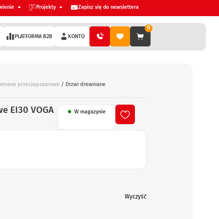
wienie
Projekty
Zapisz się do newslettera
0
PLATFORMA B2B
KONTO
ewniane przeciwpożarowe
/ Drzwi drewniane
we EI30 VOGA
W magazynie
Wyczyść