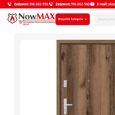
Zadzwoń:
510-202-550
Zadzwoń:
510-202-560
E-mail:
skl
Wszystkie kategorie