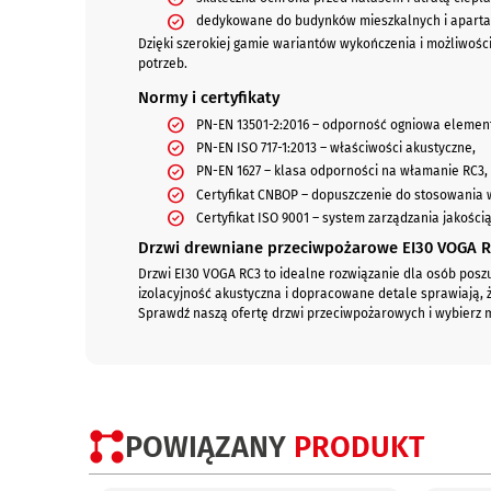
dedykowane do budynków mieszkalnych i apart
Dzięki szerokiej gamie wariantów wykończenia i możliwości
potrzeb.
Normy i certyfikaty
PN-EN 13501-2:2016 – odporność ogniowa eleme
PN-EN ISO 717-1:2013 – właściwości akustyczne,
PN-EN 1627 – klasa odporności na włamanie RC3,
Certyfikat CNBOP – dopuszczenie do stosowania 
Certyfikat ISO 9001 – system zarządzania jakości
Drzwi drewniane przeciwpożarowe EI30 VOGA R
Drzwi EI30 VOGA RC3 to idealne rozwiązanie dla osób pos
izolacyjność akustyczna i dopracowane detale sprawiają,
Sprawdź naszą ofertę drzwi przeciwpożarowych i wybierz
POWIĄZANY
PRODUKT