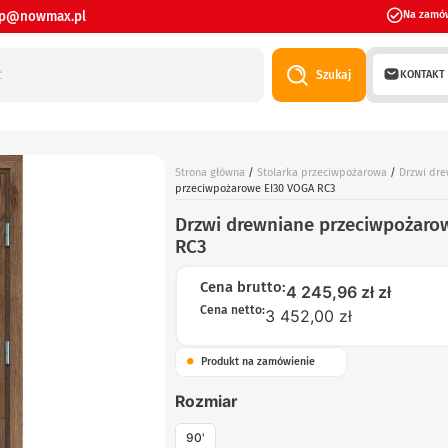
ep@nowmax.pl
Na zamó
KONTAKT
Szukaj
Strona główna
/
Stolarka przeciwpożarowa
/
Drzwi dr
przeciwpożarowe EI30 VOGA RC3
Drzwi drewniane przeciwpożaro
RC3
Cena brutto:
4 245,96
zł
zł
Cena netto:
3 452,00 zł
Produkt na zamówienie
Rozmiar
90'