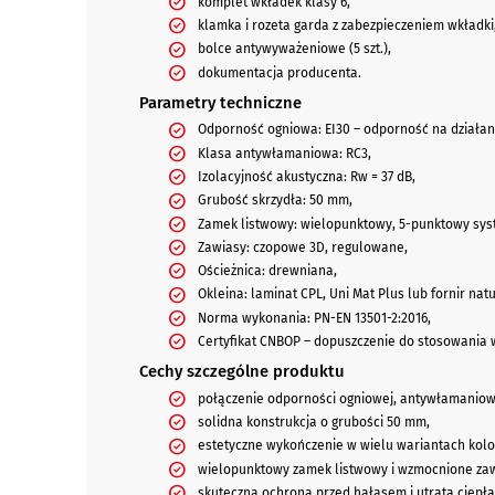
komplet wkładek klasy 6,
klamka i rozeta garda z zabezpieczeniem wkładki
bolce antywyważeniowe (5 szt.),
dokumentacja producenta.
Parametry techniczne
Odporność ogniowa: EI30 – odporność na działan
Klasa antywłamaniowa: RC3,
Izolacyjność akustyczna: Rw = 37 dB,
Grubość skrzydła: 50 mm,
Zamek listwowy: wielopunktowy, 5-punktowy sys
Zawiasy: czopowe 3D, regulowane,
Ościeżnica: drewniana,
Okleina: laminat CPL, Uni Mat Plus lub fornir na
Norma wykonania: PN-EN 13501-2:2016,
Certyfikat CNBOP – dopuszczenie do stosowania 
Cechy szczególne produktu
połączenie odporności ogniowej, antywłamaniowe
solidna konstrukcja o grubości 50 mm,
estetyczne wykończenie w wielu wariantach kolo
wielopunktowy zamek listwowy i wzmocnione zaw
skuteczna ochrona przed hałasem i utratą ciepła