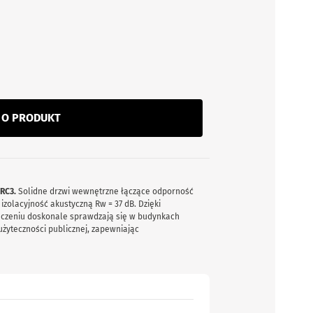
J O PRODUKT
 RC3.
Solidne drzwi wewnętrzne łączące odporność
zolacyjność akustyczną Rw = 37 dB. Dzięki
ńczeniu doskonale sprawdzają się w budynkach
żyteczności publicznej, zapewniając