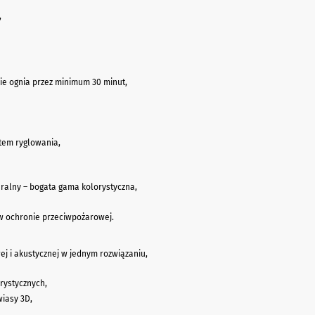
,
ie ognia przez minimum 30 minut,
tem ryglowania,
turalny – bogata gama kolorystyczna,
w ochronie przeciwpożarowej.
j i akustycznej w jednym rozwiązaniu,
rystycznych,
iasy 3D,
,