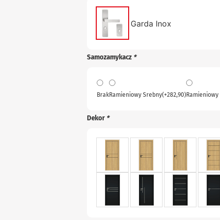
Garda Inox
Samozamykacz
*
Brak
Ramieniowy Srebny
(+
282,90
)
Ramieniowy 
Dekor
*