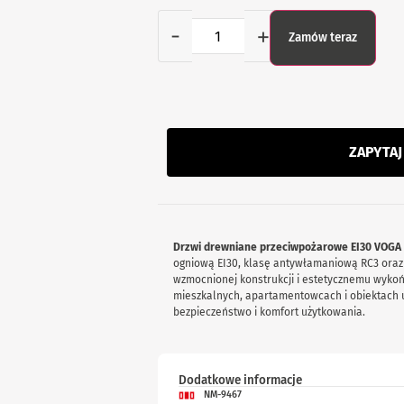
-
+
Zamów teraz
ZAPYTA
Drzwi drewniane przeciwpożarowe EI30 VOGA
ogniową EI30, klasę antywłamaniową RC3 oraz i
wzmocnionej konstrukcji i estetycznemu wyko
mieszkalnych, apartamentowcach i obiektach u
bezpieczeństwo i komfort użytkowania.
Dodatkowe informacje
NM-9467