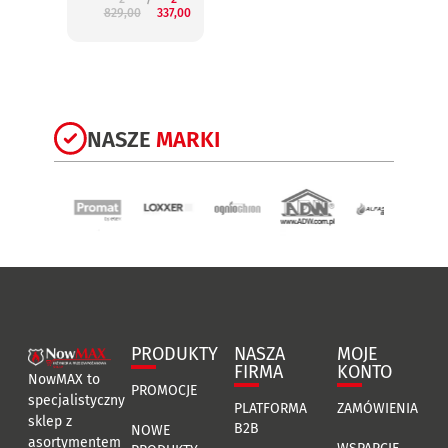
829,00
337,00
3
NASZE
MARKI
PRODUKTY
NASZA
MOJE
FIRMA
KONTO
NowMAX to
PROMOCJE
specjalistyczny
PLATFORMA
ZAMÓWIENIA
sklep z
B2B
NOWE
asortymentem