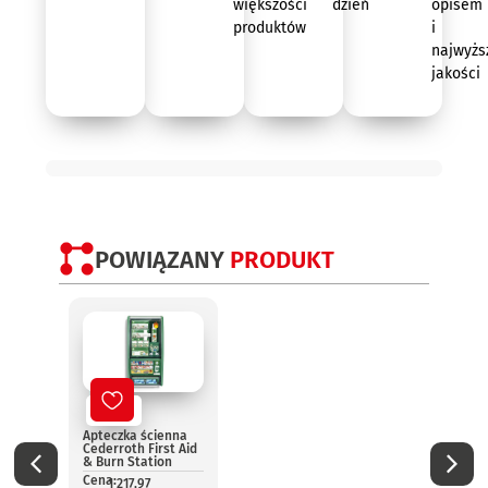
większości
dzień
opisem
produktów
i
najwyżs
jakości
POWIĄZANY
PRODUKT
Nowy
No
Apteczka ścienna
Aptec
Cederroth First Aid
pomo
& Burn Station
13157
Cena:
Cena:
1 217,97
1