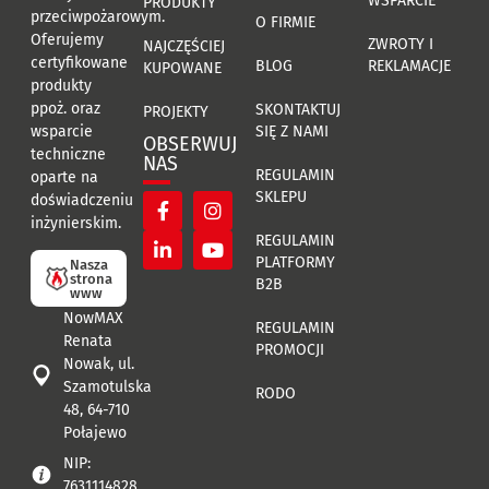
WSPARCIE
PRODUKTY
przeciwpożarowym.
O FIRMIE
Oferujemy
ZWROTY I
NAJCZĘŚCIEJ
certyfikowane
BLOG
REKLAMACJE
KUPOWANE
produkty
ppoż. oraz
SKONTAKTUJ
PROJEKTY
SIĘ Z NAMI
wsparcie
OBSERWUJ
techniczne
NAS
REGULAMIN
oparte na
SKLEPU
doświadczeniu
inżynierskim.
REGULAMIN
PLATFORMY
Nasza
strona
B2B
www
NowMAX
REGULAMIN
Renata
PROMOCJI
Nowak, ul.
Szamotulska
RODO
48, 64-710
Połajewo
NIP:
7631114828