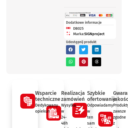
Dodatkowe informacje
DB025
Marka:
SIGNproject
Udostępnij produkt
Wsparcie
Realizacja
Szybkie
Gwara
techniczne
zamówień
ofertowanie
jakośc
Dedykowany
Wysyłka
Odpowiadamy
Produkt
opiekun
w
w
zawsze
24-
ten
zgodne
48h
sam
z