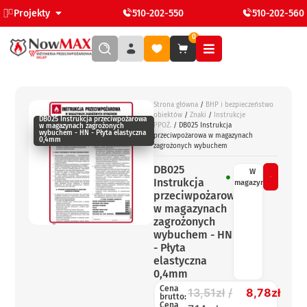
Projekty
510-202-550
510-202-560
0
Strona główna
/
BHP i bezpieczeństwo
obiektów
/
Znaki
/
Instrukcje
DB025 Instrukcja przeciwpożarowa
PPOŻ.
/ DB025 Instrukcja
w magazynach zagrożonych
wybuchem - HN - Płyta elastyczna
przeciwpożarowa w magazynach
0,4mm
zagrożonych wybuchem
DB025
W
Instrukcja
magazynie
przeciwpożarowa
w magazynach
zagrożonych
wybuchem - HN
- Płyta
elastyczna
0,4mm
Cena
13,51
zł
8,78
zł
brutto:
Cena