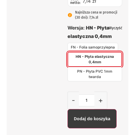
7,14 zł
netto:
Najniższa cena w promocji
(30 dni): 7,14 zł
Wersja:
HN - Płyta
Wyczyść
elastyczna 0,4mm
FN - Folia samoprzylepna
HN - Płyta elastyczna
0,4mm
PN - Płyta PVC 1mm
twarda
-
+
Dodaj do koszyka