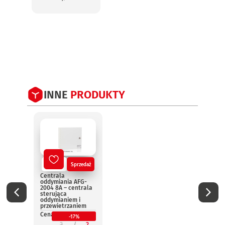
INNE
PRODUKTY
Nowy
Sprzedaż
No
Centrala
Centr
oddymiania AFG-
oddym
2004 8A – centrala
2004 
sterująca
steru
oddymianiem i
oddym
przewietrzaniem
przew
Cena:
Cena:
-17%
2
2