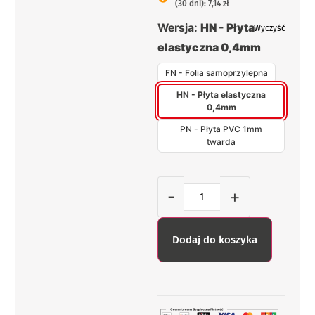
(30 dni): 7,14 zł
Wersja:
HN - Płyta
Wyczyść
elastyczna 0,4mm
FN - Folia samoprzylepna
HN - Płyta elastyczna
0,4mm
PN - Płyta PVC 1mm
twarda
-
+
Dodaj do koszyka