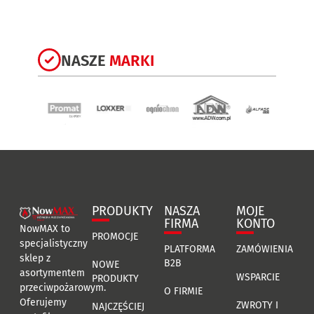
NASZE
MARKI
PRODUKTY
NASZA
MOJE
FIRMA
KONTO
NowMAX to
PROMOCJE
specjalistyczny
PLATFORMA
ZAMÓWIENIA
sklep z
B2B
NOWE
asortymentem
WSPARCIE
PRODUKTY
przeciwpożarowym.
O FIRMIE
Oferujemy
ZWROTY I
NAJCZĘŚCIEJ