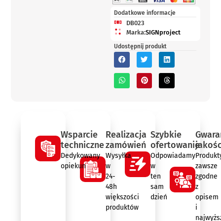
Dodatkowe informacje
DB023
Marka:
SIGNproject
Udostępnij produkt
Wsparcie
Realizacja
Szybkie
Gwara
techniczne
zamówień
ofertowanie
jakośc
Dedykowany
Wysyłka
Odpowiadamy
Produkt
opiekun
w
w
zawsze
24-
ten
zgodne
48h
sam
z
większości
dzień
opisem
produktów
i
najwyżs