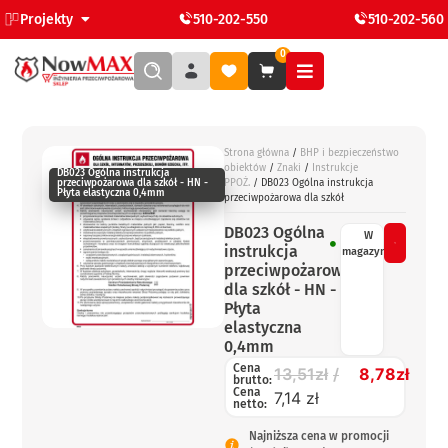
Projekty
510-202-550
510-202-560
0
Strona główna
/
BHP i bezpieczeństwo
obiektów
/
Znaki
/
Instrukcje
DB023 Ogólna instrukcja
przeciwpożarowa dla szkół - HN -
PPOŻ.
/ DB023 Ogólna instrukcja
Płyta elastyczna 0,4mm
przeciwpożarowa dla szkół
DB023 Ogólna
W
instrukcja
magazynie
przeciwpożarowa
dla szkół - HN -
Płyta
elastyczna
0,4mm
Cena
13,51
zł
8,78
zł
brutto:
Cena
7,14 zł
netto:
Najniższa cena w promocji