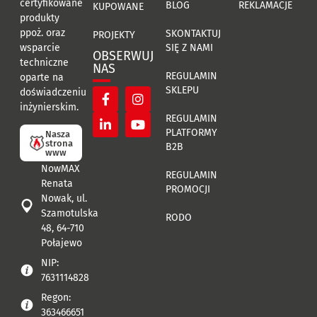
certyfikowane
BLOG
REKLAMACJE
KUPOWANE
produkty
ppoż. oraz
SKONTAKTUJ
PROJEKTY
SIĘ Z NAMI
wsparcie
OBSERWUJ
techniczne
NAS
REGULAMIN
oparte na
SKLEPU
doświadczeniu
inżynierskim.
REGULAMIN
PLATFORMY
Nasza
strona
B2B
www
NowMAX
REGULAMIN
Renata
PROMOCJI
Nowak, ul.
Szamotulska
RODO
48, 64-710
Połajewo
NIP:
7631114828
Regon:
363466651