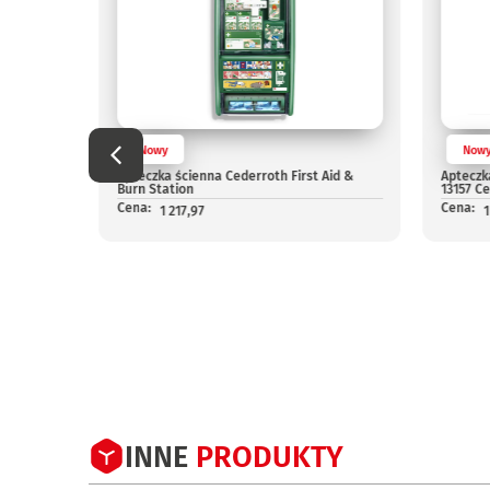
Nowy
Now
oth First
Apteczka ścienna Cederroth First Aid &
Apteczk
Burn Station
13157 C
Cena:
Cena:
1 217,97
1
INNE
PRODUKTY