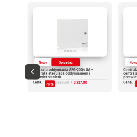
Nowy
Sprzedaż
Now
Centrala oddymiania AFG-2004 8A –
Central
centrala sterująca oddymianiem i
central
przewietrzaniem
przewie
Cena:
Cena:
2 829,00
2 337,00
-17%
niepal