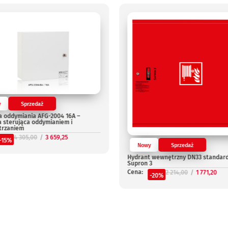
y
Sprzedaż
a oddymiania AFG-2004 16A –
a sterująca oddymianiem i
trzaniem
4 305,00
3 659,25
-15%
Nowy
Sprzedaż
Hydrant wewnętrzny DN33 standar
Supron 3
Cena:
2 214,00
1 771,20
-20%