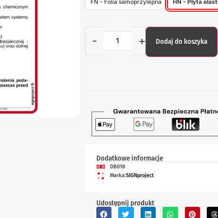
FN - Folia samoprzylepna
HN - Płyta ela
-
+
Dodaj do koszyka
Dodatkowe informacje
DB018
Marka:
SIGNproject
Udostępnij produkt