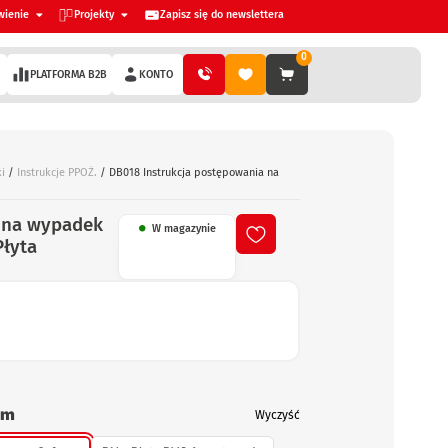
wienie
Projekty
Zapisz się do newslettera
0
PLATFORMA B2B
KONTO
i
/
Instrukcje PPOŻ.
/ DB018 Instrukcja postępowania na
 na wypadek
W magazynie
Płyta
mm
Wyczyść