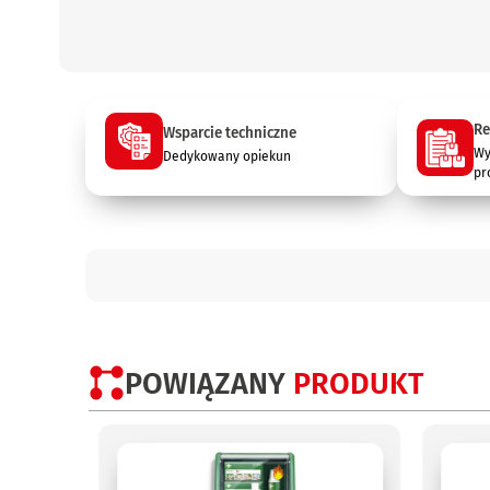
Re
Wsparcie techniczne
Wy
Dedykowany opiekun
pr
POWIĄZANY
PRODUKT