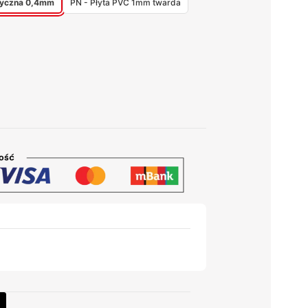
styczna 0,4mm
PN - Płyta PVC 1mm twarda