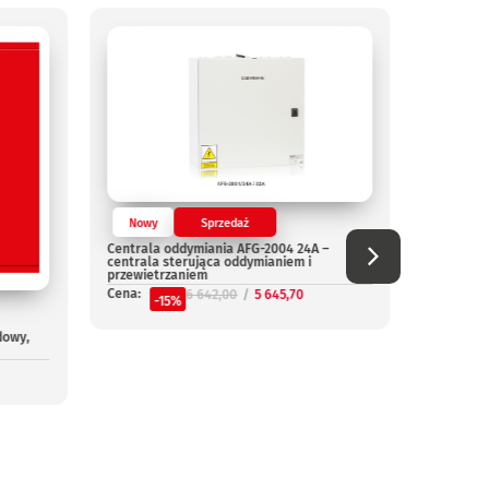
Nowy
Sprzedaż
Nowy
Centrala oddymiania AFG-2004 24A –
Centrala
centrala sterująca oddymianiem i
Cena:
przewietrzaniem
-
Cena:
6 642,00
5 645,70
-15%
dowy,