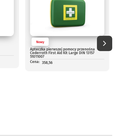
Nowy
Nowy
Apteczka pierwszej pomocy przenośna
Apteczka 
Cederroth First Aid Kit Large DIN 13157
Cederroth
51011007
Cena:
63
Cena:
358,56