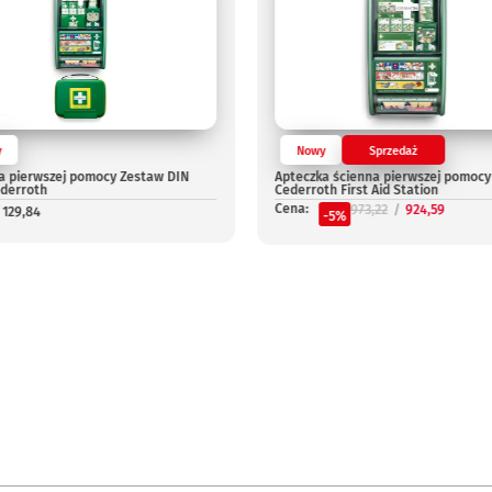
y
Nowy
Sprzedaż
a pierwszej pomocy Zestaw DIN
Apteczka ścienna pierwszej pomocy
ederroth
Cederroth First Aid Station
Cena:
973,22
924,59
 129,84
-5%