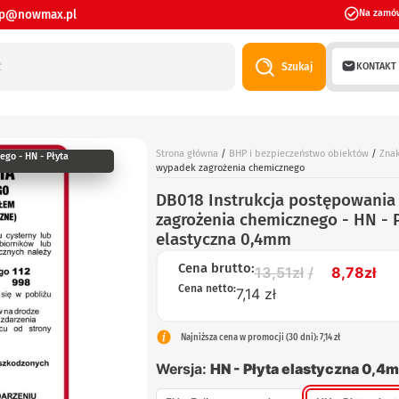
ep@nowmax.pl
Na zamó
KONTAKT
Szukaj
Strona główna
/
BHP i bezpieczeństwo obiektów
/
Znak
go - HN - Płyta
wypadek zagrożenia chemicznego
DB018 Instrukcja postępowania
zagrożenia chemicznego - HN - 
elastyczna 0,4mm
Cena brutto:
13,51
zł
8,78
zł
Cena netto:
7,14 zł
Najniższa cena w promocji (30 dni): 7,14 zł
Wersja:
HN - Płyta elastyczna 0,4