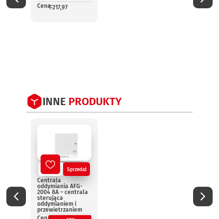
Cena:
Cena:
1 217,97
1
INNE
PRODUKTY
Nowy
Sprzedaż
No
Centrala
Centr
oddymiania AFG-
oddym
2004 8A – centrala
2004 
sterująca
steru
oddymianiem i
oddym
przewietrzaniem
przew
Cena:
Cena: