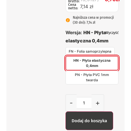
brutto:
Cena
7,14 zł
netto:
Najniższa cena w promocji
(30 dni): 7,14 zł
Wersja:
HN - Płyta
Wyczyść
elastyczna 0,4mm
FN - Folia samoprzylepna
HN - Płyta elastyczna
0,4mm
PN - Płyta PVC 1mm
twarda
-
+
Dodaj do koszyka