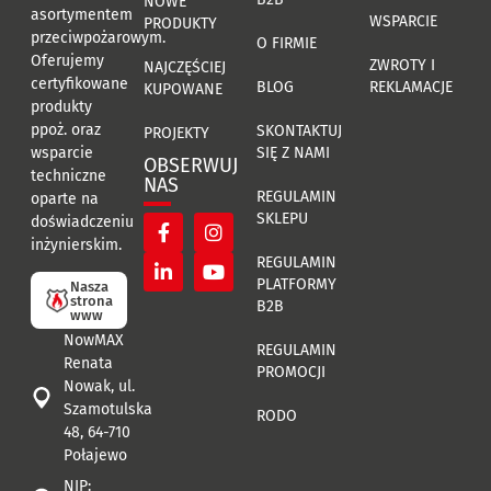
NOWE
asortymentem
WSPARCIE
PRODUKTY
przeciwpożarowym.
O FIRMIE
Oferujemy
ZWROTY I
NAJCZĘŚCIEJ
certyfikowane
BLOG
REKLAMACJE
KUPOWANE
produkty
ppoż. oraz
SKONTAKTUJ
PROJEKTY
SIĘ Z NAMI
wsparcie
OBSERWUJ
techniczne
NAS
REGULAMIN
oparte na
SKLEPU
doświadczeniu
inżynierskim.
REGULAMIN
PLATFORMY
Nasza
strona
B2B
www
NowMAX
REGULAMIN
Renata
PROMOCJI
Nowak, ul.
Szamotulska
RODO
48, 64-710
Połajewo
NIP: