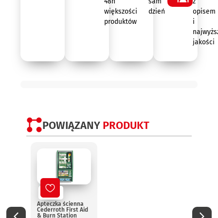
48h
sam
z
większości
dzień
opisem
produktów
i
najwyżs
jakości
POWIĄZANY
PRODUKT
Nowy
No
Apteczka ścienna
Aptec
Cederroth First Aid
pomo
& Burn Station
13157