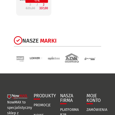
-17%
2
2
829,00
337,00
3
NASZE
MARKI
PRODUKTY
NASZA
MOJE
FIRMA
KONTO
NowMAX to
PROMOCJE
specjalistyczny
PLATFORMA
ZAMÓWIENIA
sklep z
B2B