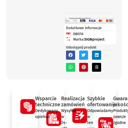
Dodatkowe informacje
DB016
Marka:
SIGNproject
Udostępnij produkt
Wsparcie
Realizacja
Szybkie
Gwara
techniczne
zamówień
ofertowanie
jakośc
Dedykowany
Wysyłka
Odpowiadamy
Produkt
opiekun
w
w
zawsze
24-
ten
zgodne