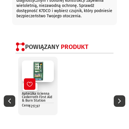
diagnostycznym i solidnej konstrukcji zapewnia
wieloletnią, niezawodną ochronę. Sprawdź
dostępność K7DCO i wybierz czujnik, który podniesie
bezpieczeństwo Twojego otoczenia.
POWIĄZANY
PRODUKT
Nowy
No
Apteczka ścienna
Aptec
Cederroth First Aid
pomo
& Burn Station
13157
Cena:
Cena:
1 217,97
1