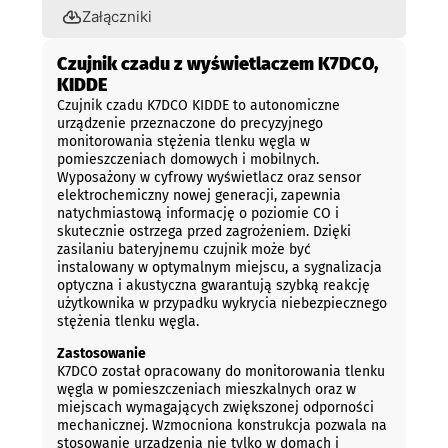
Załączniki
Czujnik czadu z wyświetlaczem K7DCO,
KIDDE
Czujnik czadu K7DCO KIDDE to autonomiczne
urządzenie przeznaczone do precyzyjnego
monitorowania stężenia tlenku węgla w
pomieszczeniach domowych i mobilnych.
Wyposażony w cyfrowy wyświetlacz oraz sensor
elektrochemiczny nowej generacji, zapewnia
natychmiastową informację o poziomie CO i
skutecznie ostrzega przed zagrożeniem. Dzięki
zasilaniu bateryjnemu czujnik może być
instalowany w optymalnym miejscu, a sygnalizacja
optyczna i akustyczna gwarantują szybką reakcję
użytkownika w przypadku wykrycia niebezpiecznego
stężenia tlenku węgla.
Zastosowanie
K7DCO został opracowany do monitorowania tlenku
węgla w pomieszczeniach mieszkalnych oraz w
miejscach wymagających zwiększonej odporności
mechanicznej. Wzmocniona konstrukcja pozwala na
stosowanie urządzenia nie tylko w domach i