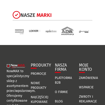
NASZE
MARKI
PRODUKTY
NASZA
MOJE
FIRMA
KONTO
NowMAX to
PROMOCJE
specjalistyczny
PLATFORMA
ZAMÓWIENIA
sklep z
B2B
NOWE
asortymentem
WSPARCIE
PRODUKTY
przeciwpożarowym.
O FIRMIE
Oferujemy
ZWROTY I
NAJCZĘŚCIEJ
certyfikowane
BLOG
REKLAMACJE
KUPOWANE