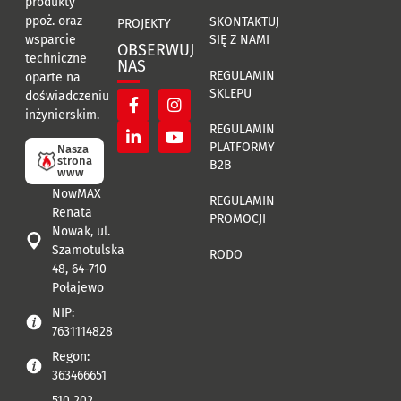
produkty
ppoż. oraz
SKONTAKTUJ
PROJEKTY
SIĘ Z NAMI
wsparcie
OBSERWUJ
techniczne
NAS
REGULAMIN
oparte na
SKLEPU
doświadczeniu
inżynierskim.
REGULAMIN
PLATFORMY
Nasza
strona
B2B
www
NowMAX
REGULAMIN
Renata
PROMOCJI
Nowak, ul.
Szamotulska
RODO
48, 64-710
Połajewo
NIP:
7631114828
Regon:
363466651
510 202