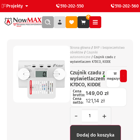
Projekty
510-202-550
510-202-560
0
Strona główna
/
BHP i bezpieczeństwo
obiektów
/
Czujniki
autonomiczne
/ Czujnik czadu z
wyświetlaczem K7DCO, KIDDE
Czujnik czadu z
W
wyświetlaczem
magazynie
K7DCO, KIDDE
Cena
149,00
zł
brutto:
Cena
121,14 zł
netto:
-
+
Dodaj do koszyka