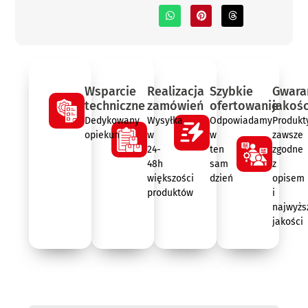
Wsparcie
Realizacja
Szybkie
Gwara
techniczne
zamówień
ofertowanie
jakośc
Dedykowany
Wysyłka
Odpowiadamy
Produkt
opiekun
w
w
zawsze
24-
ten
zgodne
48h
sam
z
większości
dzień
opisem
produktów
i
najwyżs
jakości
Opis