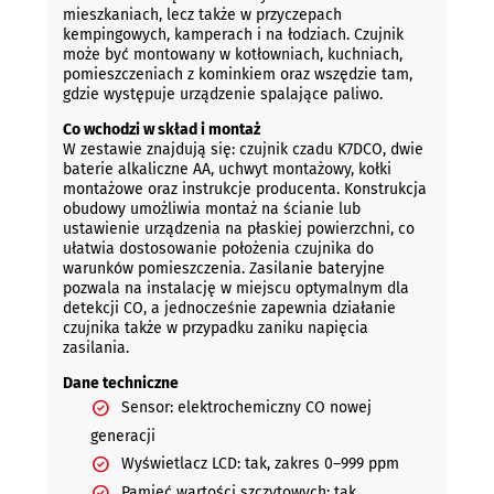
mieszkaniach, lecz także w przyczepach
kempingowych, kamperach i na łodziach. Czujnik
może być montowany w kotłowniach, kuchniach,
pomieszczeniach z kominkiem oraz wszędzie tam,
gdzie występuje urządzenie spalające paliwo.
Co wchodzi w skład i montaż
W zestawie znajdują się: czujnik czadu K7DCO, dwie
baterie alkaliczne AA, uchwyt montażowy, kołki
montażowe oraz instrukcje producenta. Konstrukcja
obudowy umożliwia montaż na ścianie lub
ustawienie urządzenia na płaskiej powierzchni, co
ułatwia dostosowanie położenia czujnika do
warunków pomieszczenia. Zasilanie bateryjne
pozwala na instalację w miejscu optymalnym dla
detekcji CO, a jednocześnie zapewnia działanie
czujnika także w przypadku zaniku napięcia
zasilania.
Dane techniczne
Sensor: elektrochemiczny CO nowej
generacji
Wyświetlacz LCD: tak, zakres 0–999 ppm
Pamięć wartości szczytowych: tak,