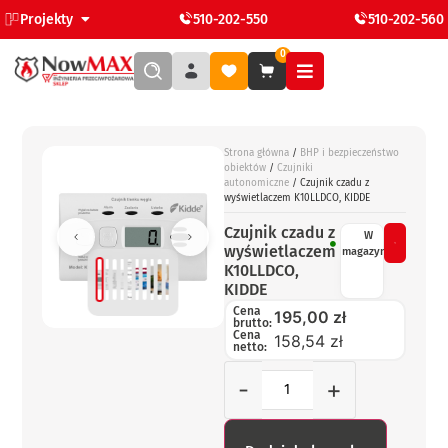
Projekty
510-202-550
510-202-560
0
Strona główna
/
BHP i bezpieczeństwo
obiektów
/
Czujniki
autonomiczne
/ Czujnik czadu z
wyświetlaczem K10LLDCO, KIDDE
Czujnik czadu z
W
wyświetlaczem
magazynie
K10LLDCO,
KIDDE
Cena
195,00
zł
brutto:
Cena
158,54 zł
netto:
-
+