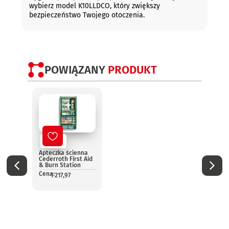
wybierz model K10LLDCO, który zwiększy
bezpieczeństwo Twojego otoczenia.
POWIĄZANY
PRODUKT
Nowy
No
Apteczka ścienna
Aptec
Cederroth First Aid
pomo
& Burn Station
13157
Cena:
Cena:
1 217,97
1