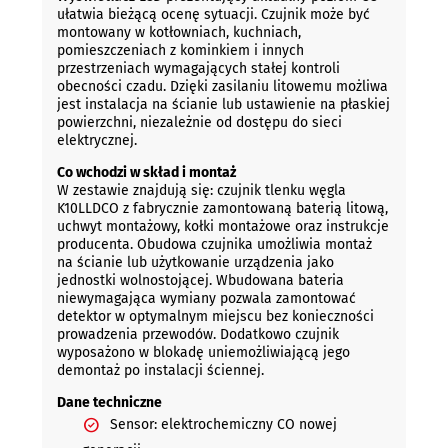
ułatwia bieżącą ocenę sytuacji. Czujnik może być
montowany w kotłowniach, kuchniach,
pomieszczeniach z kominkiem i innych
przestrzeniach wymagających stałej kontroli
obecności czadu. Dzięki zasilaniu litowemu możliwa
jest instalacja na ścianie lub ustawienie na płaskiej
powierzchni, niezależnie od dostępu do sieci
elektrycznej.
Co wchodzi w skład i montaż
W zestawie znajdują się: czujnik tlenku węgla
K10LLDCO z fabrycznie zamontowaną baterią litową,
uchwyt montażowy, kołki montażowe oraz instrukcje
producenta. Obudowa czujnika umożliwia montaż
na ścianie lub użytkowanie urządzenia jako
jednostki wolnostojącej. Wbudowana bateria
niewymagająca wymiany pozwala zamontować
detektor w optymalnym miejscu bez konieczności
prowadzenia przewodów. Dodatkowo czujnik
wyposażono w blokadę uniemożliwiającą jego
demontaż po instalacji ściennej.
Dane techniczne
Sensor: elektrochemiczny CO nowej