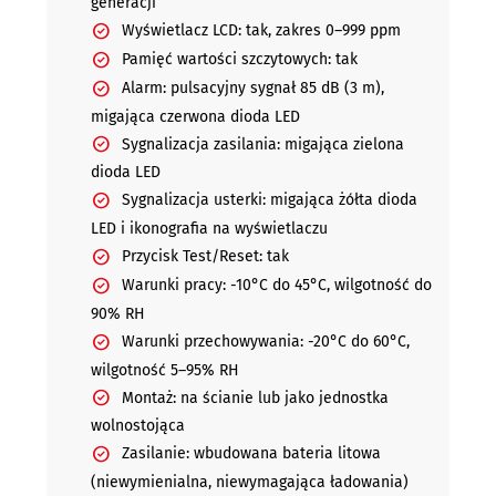
generacji
Wyświetlacz LCD: tak, zakres 0–999 ppm
Pamięć wartości szczytowych: tak
Alarm: pulsacyjny sygnał 85 dB (3 m),
migająca czerwona dioda LED
Sygnalizacja zasilania: migająca zielona
dioda LED
Sygnalizacja usterki: migająca żółta dioda
LED i ikonografia na wyświetlaczu
Przycisk Test/Reset: tak
Warunki pracy: -10°C do 45°C, wilgotność do
90% RH
Warunki przechowywania: -20°C do 60°C,
wilgotność 5–95% RH
Montaż: na ścianie lub jako jednostka
wolnostojąca
Zasilanie: wbudowana bateria litowa
(niewymienialna, niewymagająca ładowania)