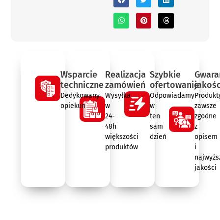
Wsparcie
Realizacja
Szybkie
Gwara
techniczne
zamówień
ofertowanie
jakośc
Dedykowany
Wysyłka
Odpowiadamy
Produkt
opiekun
w
w
zawsze
24-
ten
zgodne
48h
sam
z
większości
dzień
opisem
produktów
i
najwyżs
jakości
Opis