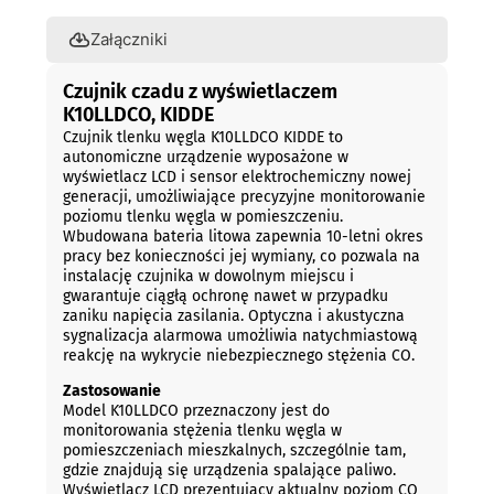
Załączniki
Czujnik czadu z wyświetlaczem
K10LLDCO, KIDDE
Czujnik tlenku węgla K10LLDCO KIDDE to
autonomiczne urządzenie wyposażone w
wyświetlacz LCD i sensor elektrochemiczny nowej
generacji, umożliwiające precyzyjne monitorowanie
poziomu tlenku węgla w pomieszczeniu.
Wbudowana bateria litowa zapewnia 10-letni okres
pracy bez konieczności jej wymiany, co pozwala na
instalację czujnika w dowolnym miejscu i
gwarantuje ciągłą ochronę nawet w przypadku
zaniku napięcia zasilania. Optyczna i akustyczna
sygnalizacja alarmowa umożliwia natychmiastową
reakcję na wykrycie niebezpiecznego stężenia CO.
Zastosowanie
Model K10LLDCO przeznaczony jest do
monitorowania stężenia tlenku węgla w
pomieszczeniach mieszkalnych, szczególnie tam,
gdzie znajdują się urządzenia spalające paliwo.
Wyświetlacz LCD prezentujący aktualny poziom CO