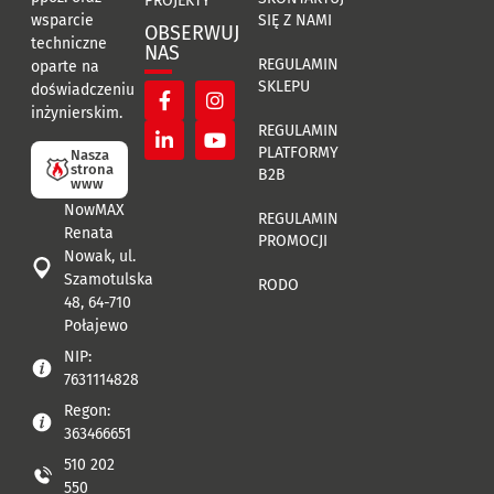
PROJEKTY
SIĘ Z NAMI
wsparcie
OBSERWUJ
techniczne
NAS
REGULAMIN
oparte na
SKLEPU
doświadczeniu
inżynierskim.
REGULAMIN
PLATFORMY
Nasza
strona
B2B
www
NowMAX
REGULAMIN
Renata
PROMOCJI
Nowak, ul.
Szamotulska
RODO
48, 64-710
Połajewo
NIP:
7631114828
Regon:
363466651
510 202
550