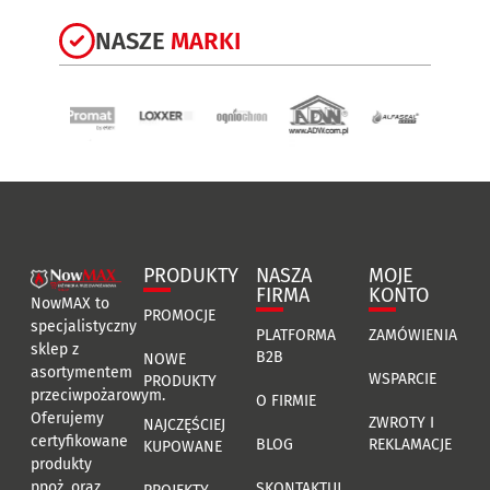
NASZE
MARKI
PRODUKTY
NASZA
MOJE
FIRMA
KONTO
NowMAX to
PROMOCJE
specjalistyczny
PLATFORMA
ZAMÓWIENIA
sklep z
B2B
NOWE
asortymentem
WSPARCIE
PRODUKTY
przeciwpożarowym.
O FIRMIE
Oferujemy
ZWROTY I
NAJCZĘŚCIEJ
certyfikowane
BLOG
REKLAMACJE
KUPOWANE
produkty
ppoż. oraz
SKONTAKTUJ