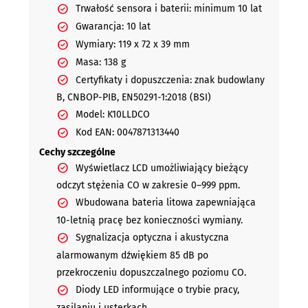
Trwałość sensora i baterii: minimum 10 lat
Gwarancja: 10 lat
Wymiary: 119 x 72 x 39 mm
Masa: 138 g
Certyfikaty i dopuszczenia: znak budowlany
B, CNBOP-PIB, EN50291-1:2018 (BSI)
Model: K10LLDCO
Kod EAN: 0047871313440
Cechy szczególne
Wyświetlacz LCD umożliwiający bieżący
odczyt stężenia CO w zakresie 0–999 ppm.
Wbudowana bateria litowa zapewniająca
10-letnią pracę bez konieczności wymiany.
Sygnalizacja optyczna i akustyczna
alarmowanym dźwiękiem 85 dB po
przekroczeniu dopuszczalnego poziomu CO.
Diody LED informujące o trybie pracy,
zasilaniu i usterkach.