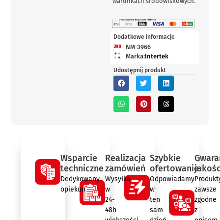
warunkach środowiskowych.
Dodatkowe informacje
NM-3966
Marka:
Intertek
Udostępnij produkt
Wsparcie
Realizacja
Szybkie
Gwara
techniczne
zamówień
ofertowanie
jakośc
Dedykowany
Wysyłka
Odpowiadamy
Produkt
opiekun
w
w
zawsze
24-
ten
zgodne
48h
sam
z