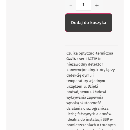
-
+
Dodaj do koszyka
Czujka optyczno-termiczna
C4414
z serii ACTIV to
niezawodny detektor
konwencjonalny, który łączy
detekcję dymu i
temperatury w jednym
urządzeniu. Dzięki
podwójnemu układowi
wykrywania zapewnia
wysoką skuteczność
działania oraz ogranicza
liczbę fałszywych alarmów.
Idealna do instalacji SSP w
pomieszczeniach o trudnych