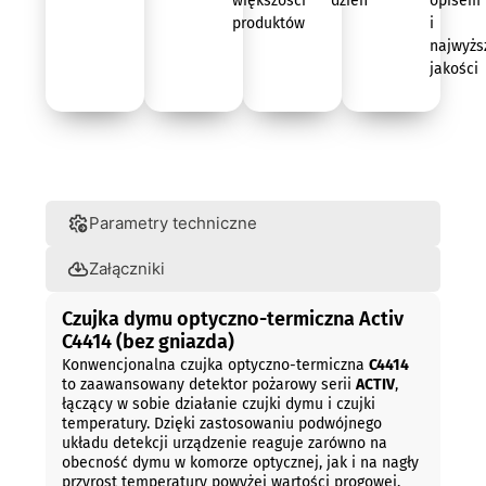
większości
dzień
opisem
produktów
i
najwyżs
jakości
Opis
Parametry techniczne
Załączniki
Czujka dymu optyczno-termiczna Activ
C4414 (bez gniazda)
Konwencjonalna czujka optyczno-termiczna
C4414
to zaawansowany detektor pożarowy serii
ACTIV
,
łączący w sobie działanie czujki dymu i czujki
temperatury. Dzięki zastosowaniu podwójnego
układu detekcji urządzenie reaguje zarówno na
obecność dymu w komorze optycznej, jak i na nagły
przyrost temperatury powyżej wartości progowej.