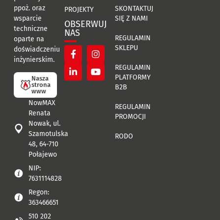
ppoż. oraz
SKONTAKTUJ
PROJEKTY
SIĘ Z NAMI
wsparcie
OBSERWUJ
techniczne
NAS
REGULAMIN
oparte na
SKLEPU
doświadczeniu
inżynierskim.
REGULAMIN
PLATFORMY
Nasza
strona
B2B
www
NowMAX
REGULAMIN
Renata
PROMOCJI
Nowak, ul.
Szamotulska
RODO
48, 64-710
Połajewo
NIP:
7631114828
Regon:
363466651
510 202