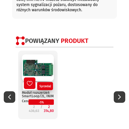
system sygnalizacji pożaru, dostosowany do
różnych warunków środowiskowych.
POWIĄZANY
PRODUKT
Nowy
Sprzedaż
No
Moduł rozszerzeń
Termi
SmartLoop/2L, INIM
wynie
Smar
Cena:
-5%
INIM
2
2
Cena:
436,63
314,80
2