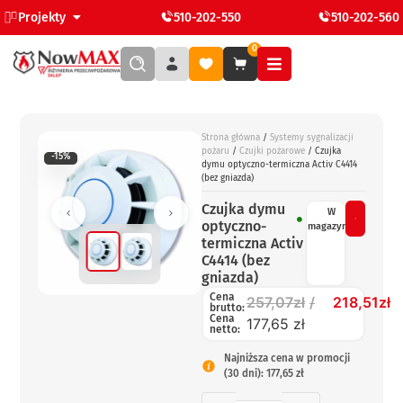
Projekty
510-202-550
510-202-560
0
Strona główna
/
Systemy sygnalizacji
pożaru
/
Czujki pożarowe
/ Czujka
-15%
dymu optyczno-termiczna Activ C4414
(bez gniazda)
Czujka dymu
W
optyczno-
magazynie
termiczna Activ
C4414 (bez
gniazda)
Cena
257,07
zł
218,51
zł
brutto:
Cena
177,65 zł
netto:
Najniższa cena w promocji
(30 dni): 177,65 zł