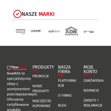
NASZE
MARKI
PRODUKTY
NASZA
MOJE
FIRMA
KONTO
NowMAX to
PROMOCJE
specjalistyczny
PLATFORMA
ZAMÓWIENIA
sklep z
B2B
NOWE
asortymentem
WSPARCIE
PRODUKTY
przeciwpożarowym.
O FIRMIE
Oferujemy
ZWROTY I
NAJCZĘŚCIEJ
certyfikowane
BLOG
REKLAMACJE
KUPOWANE
produkty