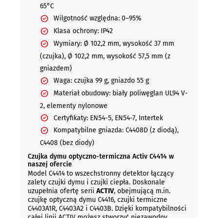
65°C
Wilgotność względna: 0–95%
Klasa ochrony: IP42
Wymiary: Ø 102,2 mm, wysokość 37 mm
(czujka), Ø 102,2 mm, wysokość 57,5 mm (z
gniazdem)
Waga: czujka 99 g, gniazdo 55 g
Materiał obudowy: biały poliwęglan UL94 V-
2, elementy nylonowe
Certyfikaty: EN54-5, EN54-7, Intertek
Kompatybilne gniazda: C4408D (z diodą),
C4408 (bez diody)
Czujka dymu optyczno-termiczna Activ C4414 w
naszej ofercie
Model C4414 to wszechstronny detektor łączący
zalety czujki dymu i czujki ciepła. Doskonale
uzupełnia ofertę serii
ACTIV
, obejmującą m.in.
czujkę optyczną dymu C4416, czujki termiczne
C4403A1R, C4403A2 i C4403B. Dzięki kompatybilności
całej linii ACTIV możesz stworzyć niezawodny