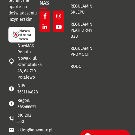
techniczne
NAS
REGULAMIN
oparte na
SKLEPU
doświadczeniu
inżynierskim.
REGULAMIN
PLATFORMY
Nasza
strona
B2B
www
NowMAX
REGULAMIN
Renata
PROMOCJI
Nowak, ul.
Szamotulska
RODO
48, 64-710
Połajewo
NIP:
7631114828
Regon:
363466651
510 202
550
sklep@nowmax.pl