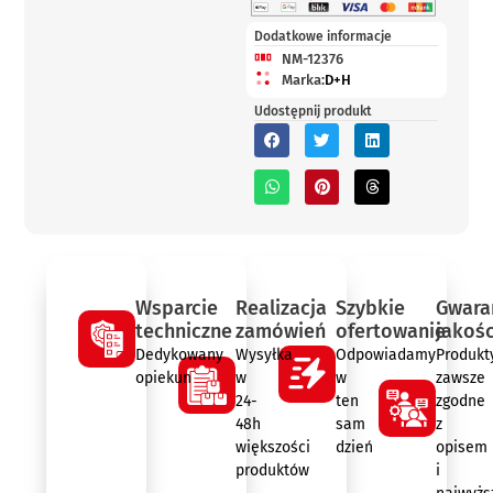
Dodatkowe informacje
NM-12376
Marka:
D+H
Udostępnij produkt
Wsparcie
Realizacja
Szybkie
Gwara
techniczne
zamówień
ofertowanie
jakośc
Dedykowany
Wysyłka
Odpowiadamy
Produkt
opiekun
w
w
zawsze
24-
ten
zgodne
48h
sam
z
większości
dzień
opisem
produktów
i