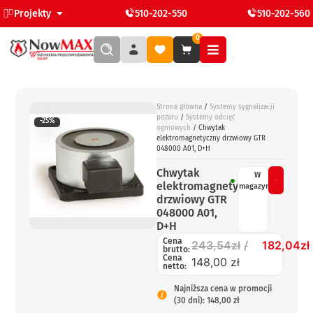
Projekty
510-202-550
510-202-560
0
Strona główna
/
Systemy sygnalizacji
pożaru
/
Systemy odcięć
-25%
ogniowych
/ Chwytak
elektromagnetyczny drzwiowy GTR
048000 A01, D+H
Chwytak
W
elektromagnetyczny
magazynie
drzwiowy GTR
048000 A01,
D+H
Cena
243,54
zł
182,04
zł
brutto:
Cena
148,00 zł
netto:
Najniższa cena w promocji
(30 dni): 148,00 zł