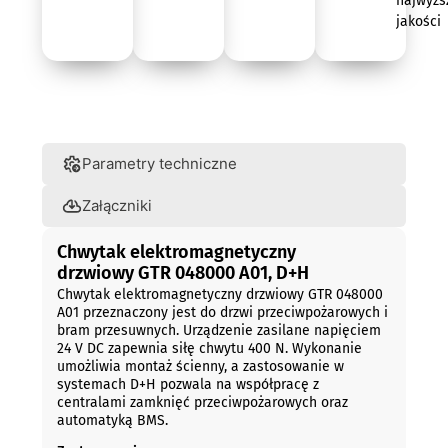
najwyżs
jakości
Opis
Parametry techniczne
Załączniki
Chwytak elektromagnetyczny
drzwiowy GTR 048000 A01, D+H
Chwytak elektromagnetyczny drzwiowy GTR 048000
A01 przeznaczony jest do drzwi przeciwpożarowych i
bram przesuwnych. Urządzenie zasilane napięciem
24 V DC zapewnia siłę chwytu 400 N. Wykonanie
umożliwia montaż ścienny, a zastosowanie w
systemach D+H pozwala na współpracę z
centralami zamknięć przeciwpożarowych oraz
automatyką BMS.