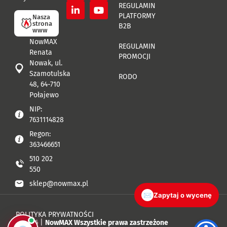
REGULAMIN
PLATFORMY
Nasza
strona
B2B
www
NowMAX
REGULAMIN
Renata
PROMOCJI
Nowak, ul.
Szamotulska
RODO
48, 64-710
Połajewo
NIP:
7631114828
Regon:
363466651
510 202
550
sklep@nowmax.pl
✉
Zapytaj o wycenę
POLITYKA PRYWATNOŚCI
© 2026 |
NowMAX Wszystkie prawa zastrzeżone