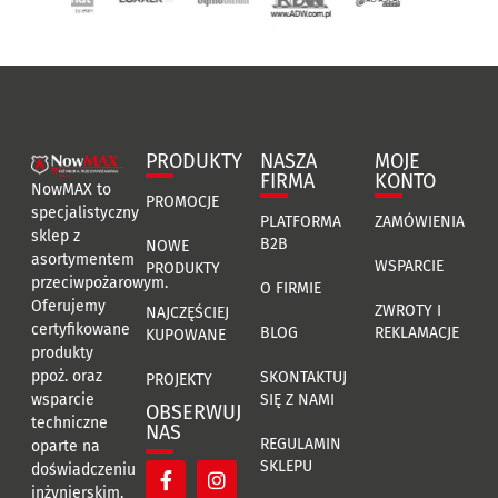
PRODUKTY
NASZA
MOJE
FIRMA
KONTO
NowMAX to
PROMOCJE
specjalistyczny
PLATFORMA
ZAMÓWIENIA
sklep z
B2B
NOWE
asortymentem
WSPARCIE
PRODUKTY
przeciwpożarowym.
O FIRMIE
Oferujemy
ZWROTY I
NAJCZĘŚCIEJ
certyfikowane
BLOG
REKLAMACJE
KUPOWANE
produkty
ppoż. oraz
SKONTAKTUJ
PROJEKTY
SIĘ Z NAMI
wsparcie
OBSERWUJ
techniczne
NAS
REGULAMIN
oparte na
SKLEPU
doświadczeniu
inżynierskim.