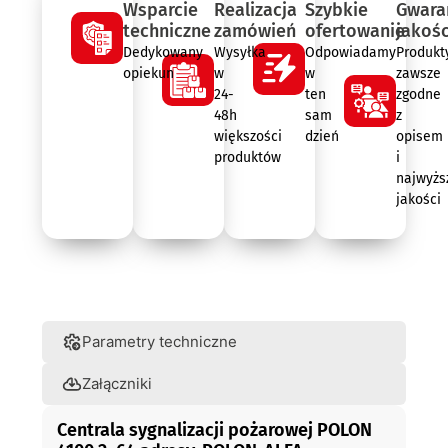
Wsparcie
Realizacja
Szybkie
Gwara
techniczne
zamówień
ofertowanie
jakośc
Dedykowany
Wysyłka
Odpowiadamy
Produkt
opiekun
w
w
zawsze
24-
ten
zgodne
48h
sam
z
większości
dzień
opisem
produktów
i
najwyżs
jakości
Opis
Parametry techniczne
Załączniki
Centrala sygnalizacji pożarowej POLON