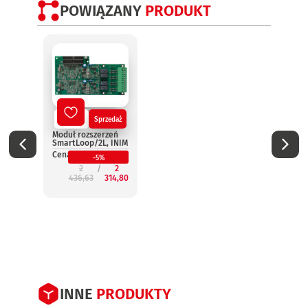
POWIĄZANY
PRODUKT
Nowy
Sprzedaż
No
Moduł rozszerzeń
Termi
SmartLoop/2L, INIM
wynie
Smar
Cena:
-5%
INIM
2
2
Cena:
436,63
314,80
2
INNE
PRODUKTY