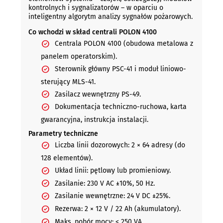
kontrolnych i sygnalizatorów – w oparciu o
inteligentny algorytm analizy sygnałów pożarowych.
Co wchodzi w skład centrali POLON 4100
Centrala POLON 4100 (obudowa metalowa z
panelem operatorskim).
Sterownik główny PSC-41 i moduł liniowo-
sterujący MLS-41.
Zasilacz wewnętrzny PS-49.
Dokumentacja techniczno-ruchowa, karta
gwarancyjna, instrukcja instalacji.
Parametry techniczne
Liczba linii dozorowych: 2 × 64 adresy (do
128 elementów).
Układ linii: pętlowy lub promieniowy.
Zasilanie: 230 V AC ±10%, 50 Hz.
Zasilanie wewnętrzne: 24 V DC ±25%.
Rezerwa: 2 × 12 V / 22 Ah (akumulatory).
Maks. pobór mocy: < 250 VA.