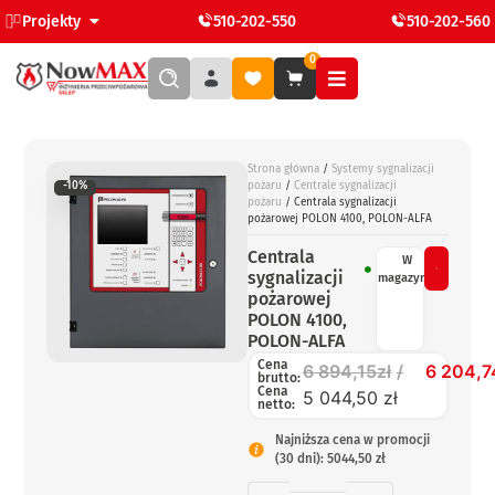
Projekty
510-202-550
510-202-560
0
Strona główna
/
Systemy sygnalizacji
-10%
pożaru
/
Centrale sygnalizacji
pożaru
/ Centrala sygnalizacji
pożarowej POLON 4100, POLON-ALFA
Centrala
W
sygnalizacji
magazynie
pożarowej
POLON 4100,
POLON-ALFA
Cena
6 894,15
zł
6 204,7
brutto:
Cena
5 044,50 zł
netto:
Najniższa cena w promocji
(30 dni): 5044,50 zł