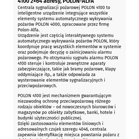
4100 2×64 adresy, POLON-ALFA
Centrala sygnalizacji pożarowej POLON 4100 to
inteligentne urządzenie integrujące wszystkie
elementy systemu automatycznego wykrywania
pożarów POLON 4000, opracowane przez firmę
Polon-Alfa.
Urządzenie jest częścią interaktywnego systemu
automatycznego wykrywania pożarów POLON, który
koordynuje pracę wszystkich elementów w systemie
oraz podejmuje decyzję o zainicjowaniu alarmu
pożarowego. Po otrzymaniu sygnału alarmu POLON
4100 steruje i kontroluje zewnętrzne aparaty
zabezpieczające, takie jak bramy pożarowe, klapy
oddymiające itp., a także odpowiada za
wysterowanie elementów sygnalizacyjnych i
przeciwpożarowych.
POLON 4100 jest mechanizmem gwarantującym
niezawodną ochronę przeciwpożarową różnego
rodzaju obiektów – od nowoczesnych biurowców i
magazynów po obiekty zabytkowe, banki, hotele i
budynki użyteczności publicznej.
Dzięki zastosowaniu elementów liniowych i
adresowalnych czujek szeregu 4046, centrala
zapewnia identyfikację miejsca powstania pożaru z