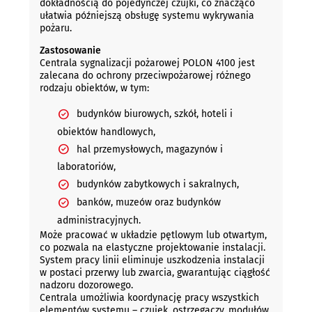
dokładnością do pojedynczej czujki, co znacząco
ułatwia późniejszą obsługę systemu wykrywania
pożaru.
Zastosowanie
Centrala sygnalizacji pożarowej POLON 4100 jest
zalecana do ochrony przeciwpożarowej różnego
rodzaju obiektów, w tym:
budynków biurowych, szkół, hoteli i
obiektów handlowych,
hal przemysłowych, magazynów i
laboratoriów,
budynków zabytkowych i sakralnych,
banków, muzeów oraz budynków
administracyjnych.
Może pracować w układzie pętlowym lub otwartym,
co pozwala na elastyczne projektowanie instalacji.
System pracy linii eliminuje uszkodzenia instalacji
w postaci przerwy lub zwarcia, gwarantując ciągłość
nadzoru dozorowego.
Centrala umożliwia koordynację pracy wszystkich
elementów systemu – czujek, ostrzegaczy, modułów