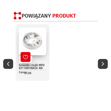
POWIĄZANY
PRODUKT
Nowy
No
Gniazdo czujki MPD
Optyc
821 UBFXBASE-ND
dymu
Cena:
(wyma
27,06
Cena:
1