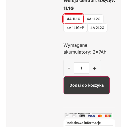
Wersja centrali:
4A
Wyczyść
1L1G
4A 1L1G
4A 1L2G
4A 1L1G+P
4A 2L2G
Wymagane
akumulatory: 2x7Ah
-
+
Dodaj do koszyka
Dodatkowe informacje