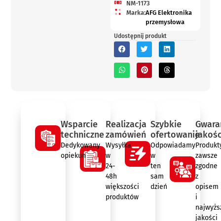
NM-1173
Marka:
AFG Elektronika
przemysłowa
Udostępnij produkt
Wsparcie
Realizacja
Szybkie
Gwara
techniczne
zamówień
ofertowanie
jakośc
Dedykowany
Wysyłka
Odpowiadamy
Produkt
opiekun
w
w
zawsze
24-
ten
zgodne
48h
sam
z
większości
dzień
opisem
produktów
i
najwyżs
jakości