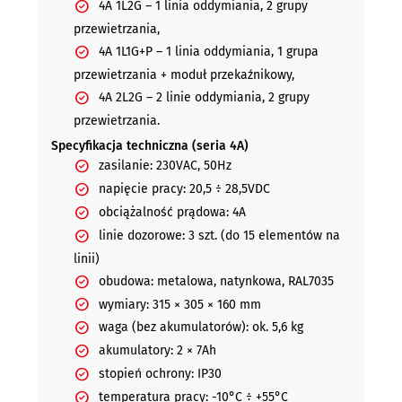
4A 1L2G – 1 linia oddymiania, 2 grupy
przewietrzania,
4A 1L1G+P – 1 linia oddymiania, 1 grupa
przewietrzania + moduł przekaźnikowy,
4A 2L2G – 2 linie oddymiania, 2 grupy
przewietrzania.
Specyfikacja techniczna (seria 4A)
zasilanie: 230VAC, 50Hz
napięcie pracy: 20,5 ÷ 28,5VDC
obciążalność prądowa: 4A
linie dozorowe: 3 szt. (do 15 elementów na
linii)
obudowa: metalowa, natynkowa, RAL7035
wymiary: 315 × 305 × 160 mm
waga (bez akumulatorów): ok. 5,6 kg
akumulatory: 2 × 7Ah
stopień ochrony: IP30
temperatura pracy: -10°C ÷ +55°C