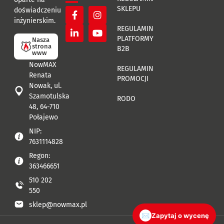
SKLEPU
doświadczeniu
inżynierskim.
REGULAMIN
PLATFORMY
Nasza
strona
B2B
www
NowMAX
REGULAMIN
Renata
PROMOCJI
Nowak, ul.
Szamotulska
RODO
48, 64-710
Połajewo
NIP:
7631114828
Regon:
363466651
510 202
550
sklep@nowmax.pl
✉
Zapytaj o wycenę