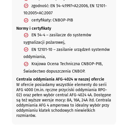
zgodność: EN 54-4:1997+A2:2006, EN 12101-
10:2005+AC:2007
certyfikaty: CNBOP-PIB
Normy i certyfikaty
EN 54-4 – zasilacze do systemów
sygnalizacji pożarowej,
EN 12101-10 – zasilanie urządzeń systemów
oddymiania,
Krajowa Ocena Techniczna CNBOP-PIB,
Świadectwo dopuszczenia CNBOP.
Centrala oddymiania AFG-4024 w naszej ofercie
W ofercie posiadamy wszystkie elementy do serii
AFG 4000 (m.in. ręczne przyciski oddymiania RPO-
02) oraz pełen wybór central AFG-4024 4A. Dostępne
są też wyższe wersje mocy: 8A, 16A, 24A itd. Centrala
oddymiania AFG 4 amperowa to idealny wybór przy
oddymianiu klatek schodowych niewielkich
rozmiarów.