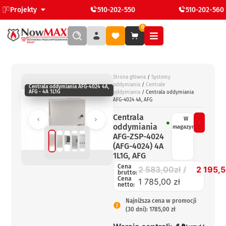
Projekty
510-202-550
510-202-560
0
Strona główna
/
Systemy
oddymiania
/
Centrale
Centrala oddymiania AFG-4024 4A,
AFG - 4A 1L1G
oddymiania
/ Centrala oddymiania
AFG-4024 4A, AFG
Centrala
W
oddymiania
magazynie
AFG-ZSP-4024
(AFG-4024) 4A
1L1G, AFG
Cena
2 583,00
zł
2 195,
brutto:
Cena
1 785,00 zł
netto:
Najniższa cena w promocji
(30 dni): 1785,00 zł