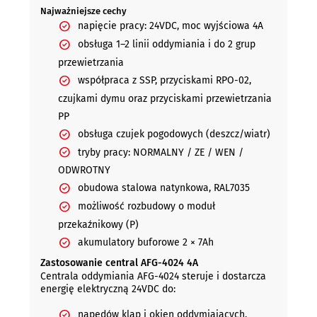
Najważniejsze cechy
napięcie pracy: 24VDC, moc wyjściowa 4A
obsługa 1–2 linii oddymiania i do 2 grup
przewietrzania
współpraca z SSP, przyciskami RPO-02,
czujkami dymu oraz przyciskami przewietrzania
PP
obsługa czujek pogodowych (deszcz/wiatr)
tryby pracy: NORMALNY / ZE / WEN /
ODWROTNY
obudowa stalowa natynkowa, RAL7035
możliwość rozbudowy o moduł
przekaźnikowy (P)
akumulatory buforowe 2 × 7Ah
Zastosowanie central AFG-4024 4A
Centrala oddymiania AFG-4024 steruje i dostarcza
energię elektryczną 24VDC do:
napędów klap i okien oddymiających,