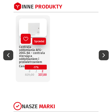
INNE
PRODUKTY
Nowy
Sprzedaż
No
Centrala
Centr
oddymiania AFG-
oddym
2004 8A – centrala
2004 
sterująca
steru
oddymianiem i
oddym
przewietrzaniem
przew
Cena:
Cena:
-17%
2
2
829,00
337,00
3
NASZE
MARKI