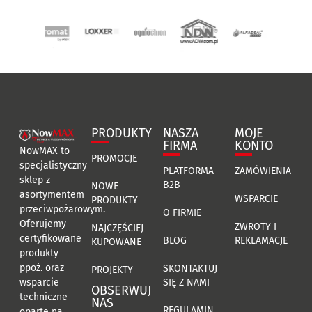
PRODUKTY
NASZA
MOJE
FIRMA
KONTO
NowMAX to
PROMOCJE
specjalistyczny
PLATFORMA
ZAMÓWIENIA
sklep z
B2B
NOWE
asortymentem
WSPARCIE
PRODUKTY
przeciwpożarowym.
O FIRMIE
Oferujemy
ZWROTY I
NAJCZĘŚCIEJ
certyfikowane
BLOG
REKLAMACJE
KUPOWANE
produkty
ppoż. oraz
SKONTAKTUJ
PROJEKTY
SIĘ Z NAMI
wsparcie
OBSERWUJ
techniczne
NAS
REGULAMIN
oparte na