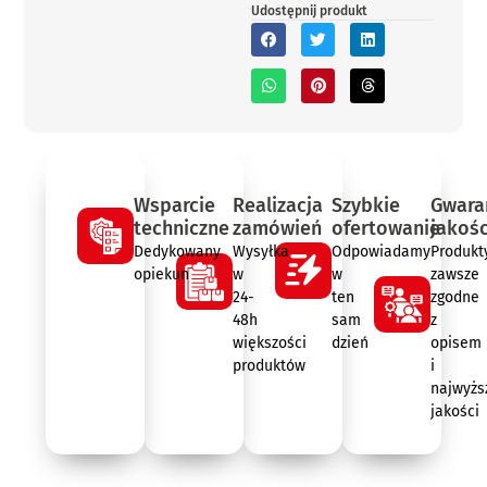
Udostępnij produkt
Wsparcie
Realizacja
Szybkie
Gwara
techniczne
zamówień
ofertowanie
jakośc
Dedykowany
Wysyłka
Odpowiadamy
Produkt
opiekun
w
w
zawsze
24-
ten
zgodne
48h
sam
z
większości
dzień
opisem
produktów
i
najwyżs
jakości