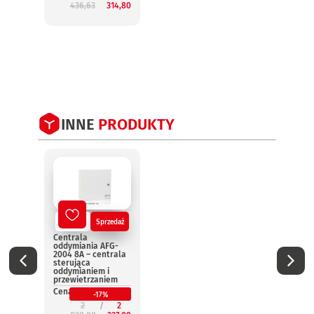
Cena:
436,63
314,80
2
INNE
PRODUKTY
Nowy
Sprzedaż
No
Centrala
Centr
oddymiania AFG-
oddym
2004 8A – centrala
2004 
sterująca
steru
oddymianiem i
oddym
przewietrzaniem
przew
Cena:
Cena:
-17%
2
2