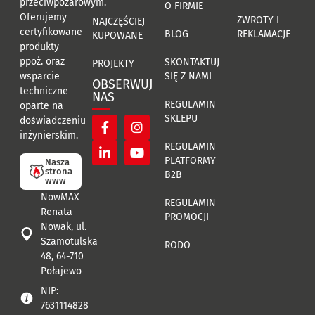
przeciwpożarowym.
O FIRMIE
Oferujemy
ZWROTY I
NAJCZĘŚCIEJ
certyfikowane
BLOG
REKLAMACJE
KUPOWANE
produkty
ppoż. oraz
SKONTAKTUJ
PROJEKTY
SIĘ Z NAMI
wsparcie
OBSERWUJ
techniczne
NAS
REGULAMIN
oparte na
SKLEPU
doświadczeniu
inżynierskim.
REGULAMIN
PLATFORMY
Nasza
strona
B2B
www
NowMAX
REGULAMIN
Renata
PROMOCJI
Nowak, ul.
Szamotulska
RODO
48, 64-710
Połajewo
NIP:
7631114828