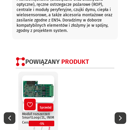
optyczne), ręczne ostrzegacze pożarowe (ROP),
centrale i moduły peryferyjne, czujki dymu, ciepła i
wielosensorowe, a także akcesoria montażowe oraz
zasilanie zgodne z EN54. Doradzimy w doborze
kompatybilnych elementów i złożymy je w spójny,
zgodny z projektem system.
POWIĄZANY
PRODUKT
Nowy
Sprzedaż
No
Moduł rozszerzeń
Termi
SmartLoop/2L, INIM
wynie
Smar
Cena:
-5%
INIM
2
2