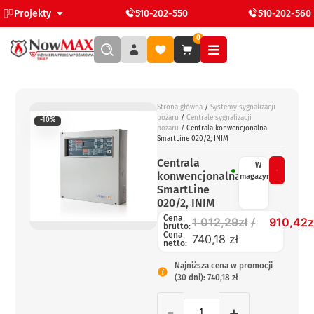
Projekty
510-202-550
510-202-560
0
Strona główna
/
Systemy sygnalizacji
pożaru
/
Centrale sygnalizacji
-10%
pożaru
/ Centrala konwencjonalna
SmartLine 020/2, INIM
Centrala
W
konwencjonalna
magazynie
SmartLine
020/2, INIM
Cena
1 012,29
zł
910,42
z
brutto:
Cena
740,18 zł
netto:
Najniższa cena w promocji
(30 dni): 740,18 zł
-
+