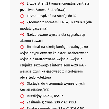
Liczba stref: 2 (konwencjonalna centrala
przeciwpożarowa 2-strefowa)
Liczba urządzeń na strefę: do 32
Zgodność z normami: EN54, EN12094-1 (dla
modułu gaszenia)
Nadzorowane wyjścia dla sygnalizacji
alarmu i awarii
Terminal na strefę konfigurowalny jako: -
wyjście typu otwarty kolektor -nadzorowane
wyjście / nadzorowane wejście -wejście
czujnika gazowego z interfejsem 4–20 mA -
wejście czujnika gazowego z interfejsem
otwartego kolektora
Obsługa: do 4 terminali wyniesionych
SmartLetUSee/LCD
Interfejsy: RS232, RS485
Zasilanie główne: 230 V AC ±10%
Zasilacz impulsowy: 2,1 A @ 27,6 V DC