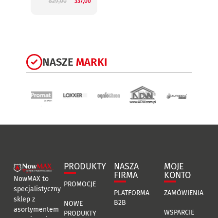
829,00
337,00
3
NASZE
MARKI
PRODUKTY
NASZA
MOJE
FIRMA
KONTO
NowMAX to
PROMOCJE
specjalistyczny
PLATFORMA
ZAMÓWIENIA
sklep z
B2B
NOWE
asortymentem
WSPARCIE
PRODUKTY