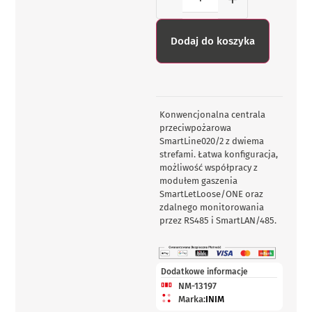
Dodaj do koszyka
Konwencjonalna centrala
przeciwpożarowa
SmartLine020/2 z dwiema
strefami. Łatwa konfiguracja,
możliwość współpracy z
modułem gaszenia
SmartLetLoose/ONE oraz
zdalnego monitorowania
przez RS485 i SmartLAN/485.
Dodatkowe informacje
NM-13197
Marka:
INIM