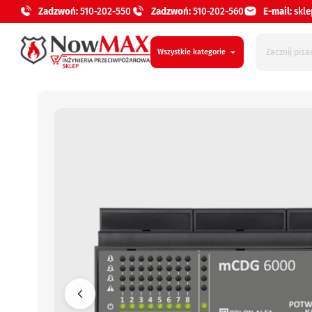
Zadzwoń:
510-202-550
Zadzwoń:
510-202-560
E-mail:
skl
Wszystkie kategorie