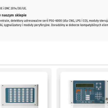
UE i EMC 2014/30/UE.
w naszym sklepie
ntrale, detektory adresowalne serii PSG-6000 (dla CNG, LPG i CO), moduły steru
ki, sygnalizatory i moduły peryferyjne. Doradzimy w doborze kompatybilnych ele