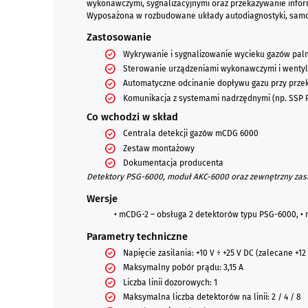
wykonawczymi, sygnalizacyjnymi oraz przekazywanie info
Wyposażona w rozbudowane układy autodiagnostyki, samok
Zastosowanie
Wykrywanie i sygnalizowanie wycieku gazów paln
Sterowanie urządzeniami wykonawczymi i wentyl
Automatyczne odcinanie dopływu gazu przy prze
Komunikacja z systemami nadrzędnymi (np. SSP 
Co wchodzi w skład
Centrala detekcji gazów mCDG 6000
Zestaw montażowy
Dokumentacja producenta
Detektory PSG-6000, moduł AKC-6000 oraz zewnętrzny zas
Wersje
• mCDG-2 – obsługa 2 detektorów typu PSG-6000, •
Parametry techniczne
Napięcie zasilania: +10 V ÷ +25 V DC (zalecane +12
Maksymalny pobór prądu: 3,15 A
Liczba linii dozorowych: 1
Maksymalna liczba detektorów na linii: 2 / 4 / 8