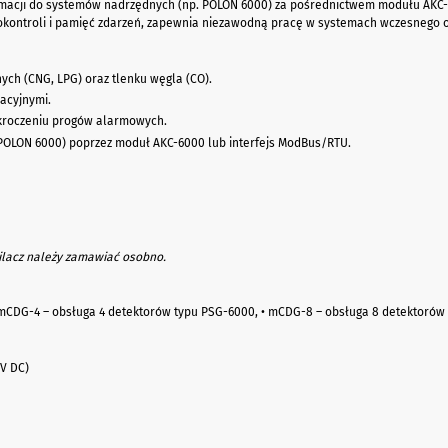
rmacji do systemów nadrzędnych (np. POLON 6000) za pośrednictwem modułu AKC-
ontroli i pamięć zdarzeń, zapewnia niezawodną pracę w systemach wczesnego os
ych (CNG, LPG) oraz tlenku węgla (CO).
acyjnymi.
kroczeniu progów alarmowych.
POLON 6000) poprzez moduł AKC-6000 lub interfejs ModBus/RTU.
ilacz należy zamawiać osobno.
 mCDG-4 – obsługa 4 detektorów typu PSG-6000, • mCDG-8 – obsługa 8 detektorów
 V DC)