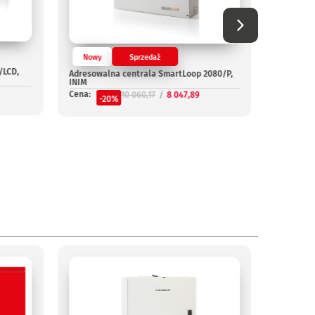
Nowy
Sprzedaż
/LCD,
Adresowalna centrala SmartLoop 2080/P,
Nowy
INIM
Cena:
10 060,17
8 047,89
Adresowa
-20%
G, INIM
Cena:
-