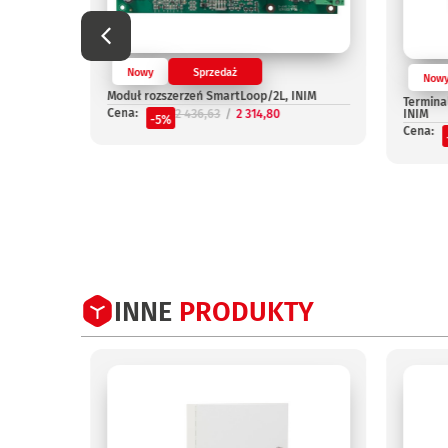
Nowy
Sprzedaż
Now
OUT, INIM
Moduł rozszerzeń SmartLoop/2L, INIM
Termina
Cena:
2 436,63
2 314,80
INIM
-5%
Cena:
INNE
PRODUKTY