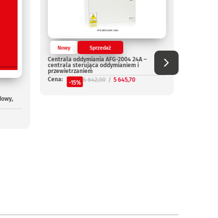
Nowy
Sprzedaż
Nowy
Centrala oddymiania AFG-2004 24A –
Centrala
centrala sterująca oddymianiem i
Cena:
przewietrzaniem
-
Cena:
6 642,00
5 645,70
-15%
dowy,