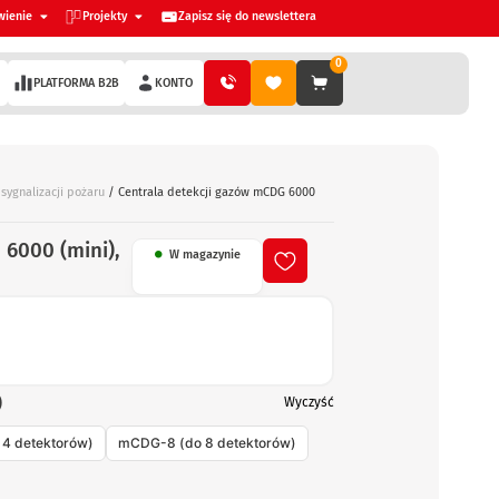
wienie
Projekty
Zapisz się do newslettera
0
PLATFORMA B2B
KONTO
 sygnalizacji pożaru
/ Centrala detekcji gazów mCDG 6000
 6000 (mini),
W magazynie
)
Wyczyść
4 detektorów)
mCDG-8 (do 8 detektorów)