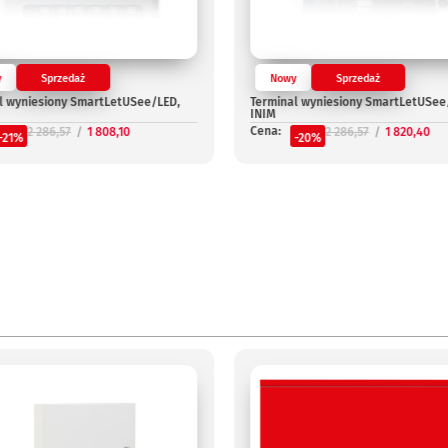
y
Sprzedaż
Nowy
Sprzedaż
l wyniesiony SmartLetUSee/LED,
Terminal wyniesiony SmartLetUSee
INIM
Cena:
2 286,57
1 808,10
2 286,57
1 820,40
-21%
-20%