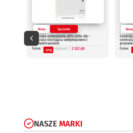
Nowy
Sprzedaż
Now
Centrala oddymiania AFG-2004 8A –
Central
centrala sterująca oddymianiem i
central
przewietrzaniem
przewie
Cena:
Cena:
2 829,00
2 337,00
-17%
niepal
NASZE
MARKI