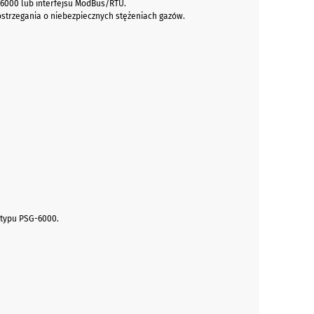
6000 lub interfejsu ModBus/RTU.
trzegania o niebezpiecznych stężeniach gazów.
 typu PSG-6000.