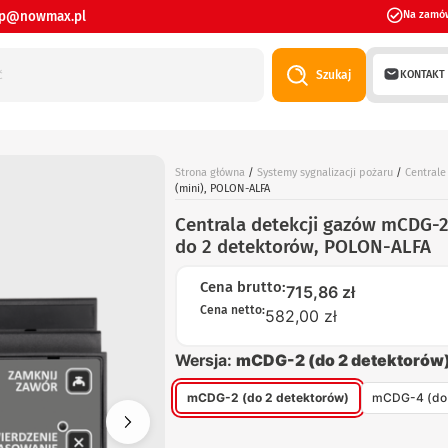
ep@nowmax.pl
Na zamó
KONTAKT
Szukaj
Strona główna
/
Systemy sygnalizacji pożaru
/
Centrale
(mini), POLON-ALFA
Centrala detekcji gazów mCDG-2
do 2 detektorów, POLON-ALFA
Cena brutto:
715,86
zł
Cena netto:
582,00 zł
Wersja:
mCDG-2 (do 2 detektorów
mCDG-2 (do 2 detektorów)
mCDG-4 (do 