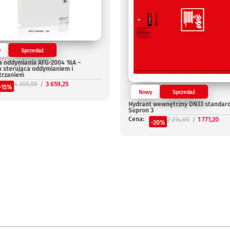
y
Sprzedaż
a oddymiania AFG-2004 16A –
a sterująca oddymianiem i
trzaniem
4 305,00
3 659,25
-15%
Nowy
Sprzedaż
Hydrant wewnętrzny DN33 standar
Supron 3
Cena:
2 214,00
1 771,20
-20%