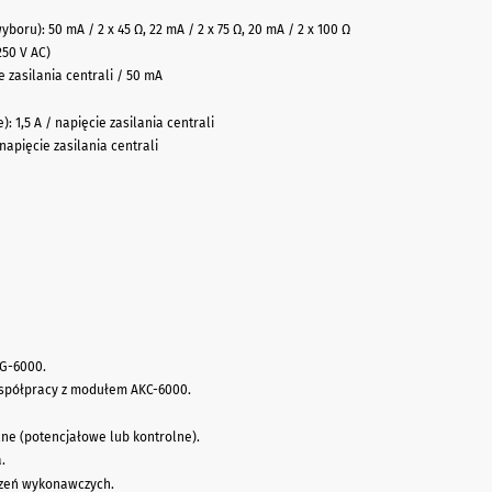
yboru): 50 mA / 2 x 45 Ω, 22 mA / 2 x 75 Ω, 20 mA / 2 x 100 Ω
250 V AC)
 zasilania centrali / 50 mA
 1,5 A / napięcie zasilania centrali
napięcie zasilania centrali
SG-6000.
spółpracy z modułem AKC-6000.
ne (potencjałowe lub kontrolne).
.
dzeń wykonawczych.