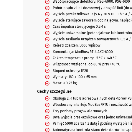
Współpracujące detektory: PSG-6000, PSG-6100
Pobór prądu z linii dozorowej / długość linii (do w
Wyjścia przekaźnikowe: 2 (5 A / 30 V DC lub 5 A / 
Wyjście sterujące zaworem odcinającym: napięcie
Czas impulsu sterującego: 0,2-1 s
Wyjście uniwersalne (potencjałowe lub kontrolne):
Wyjście zasilania urządzeń zewnętrznych: 0,5 A / 
Rejestr zdarzeń: 5000 wpisów
Komunikacja: ModBus/RTU, AKC-6000
Zakres temperatur pracy: -5 °C ÷ +40 °C
Wilgotność względna: do 80 % przy +40 °C
Stopień ochrony: IP20
Wymiary: 160 x 100 x 65 mm
Masa: < 0,25 kg
Cechy szczególne
Obsługa 2, 4 lub 8 adresowalnych detektorów P
Wbudowany interfejs ModBus/RTU i możliwość w
Trzy poziomy progów alarmowych.
Dwa wyjścia przekaźnikowe oraz jedno uniwersal
Pamięć 5000 zdarzeń z datą i godziną wystąpienia
Automatyczna kontrola stanu detektorów i urzą