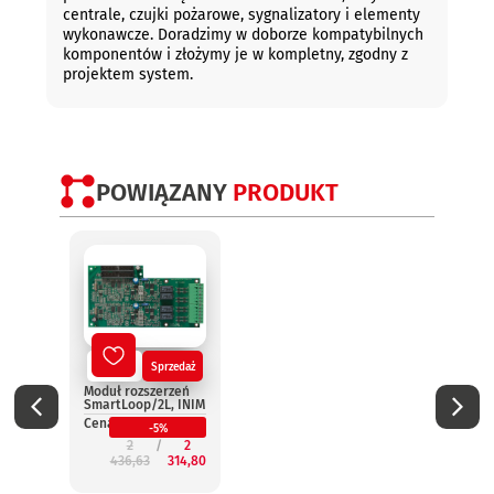
centrale, czujki pożarowe, sygnalizatory i elementy
wykonawcze. Doradzimy w doborze kompatybilnych
komponentów i złożymy je w kompletny, zgodny z
projektem system.
POWIĄZANY
PRODUKT
Nowy
Sprzedaż
No
Moduł rozszerzeń
Termi
SmartLoop/2L, INIM
wynie
Smar
Cena:
-5%
INIM
2
2
Cena:
436,63
314,80
2