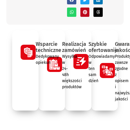
Wsparcie
Realizacja
Szybkie
Gwara
techniczne
zamówień
ofertowanie
jakośc
Dedykowany
Wysyłka
Odpowiadamy
Produkt
opiekun
w
w
zawsze
24-
ten
zgodne
48h
sam
z
większości
dzień
opisem
produktów
i
najwyżs
jakości
Opis