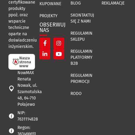
certyfikowane
BLOG
REKLAMACJE
KUPOWANE
produkty
ppoż. oraz
SKONTAKTUJ
PROJEKTY
SIĘ Z NAMI
wsparcie
OBSERWUJ
techniczne
NAS
REGULAMIN
oparte na
SKLEPU
doświadczeniu
inżynierskim.
REGULAMIN
PLATFORMY
Nasza
strona
B2B
www
NowMAX
REGULAMIN
Renata
PROMOCJI
Nowak, ul.
Szamotulska
RODO
48, 64-710
Połajewo
NIP:
7631114828
Regon:
363466651