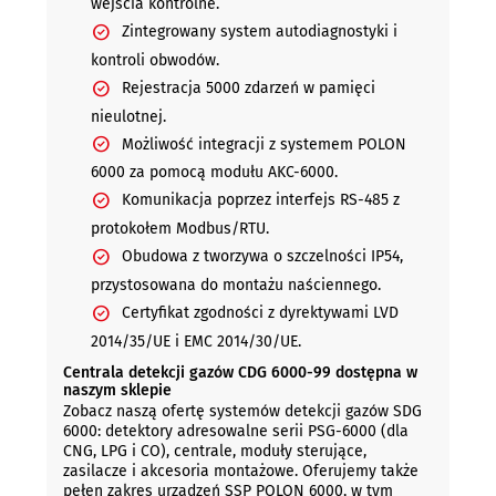
wejścia kontrolne.
Zintegrowany system autodiagnostyki i
kontroli obwodów.
Rejestracja 5000 zdarzeń w pamięci
nieulotnej.
Możliwość integracji z systemem POLON
6000 za pomocą modułu AKC-6000.
Komunikacja poprzez interfejs RS-485 z
protokołem Modbus/RTU.
Obudowa z tworzywa o szczelności IP54,
przystosowana do montażu naściennego.
Certyfikat zgodności z dyrektywami LVD
2014/35/UE i EMC 2014/30/UE.
Centrala detekcji gazów CDG 6000-99 dostępna w
naszym sklepie
Zobacz naszą ofertę systemów detekcji gazów SDG
6000: detektory adresowalne serii PSG-6000 (dla
CNG, LPG i CO), centrale, moduły sterujące,
zasilacze i akcesoria montażowe. Oferujemy także
pełen zakres urządzeń SSP POLON 6000, w tym