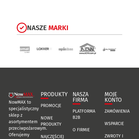
NASZE
MARKI
PRODUKTY
NASZA
MOJE
FIRMA
KONTO
NowMAX to
PROMOCJE
specjalistyczny
PLATFORMA
ZAMÓWIENIA
sklep z
B2B
NOWE
asortymentem
WSPARCIE
PRODUKTY
przeciwpożarowym.
O FIRMIE
Oferujemy
ZWROTY I
NAJCZĘŚCIEJ