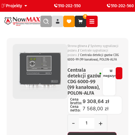
Projekty
510-202-550
510-202-560
0
Strona główna
/
Systemy sygnalizacji
pożaru
/
Centrale sygnalizacji
pożaru
/ Centrala detekcji gazów CDG
6000-99 (99 kanałowa), POLON-ALFA
Centrala
W
detekcji gazów
magazynie
CDG 6000-99
(99 kanałowa),
POLON-ALFA
Cena
9 308,64
zł
brutto:
Cena
7 568,00 zł
netto:
-
+