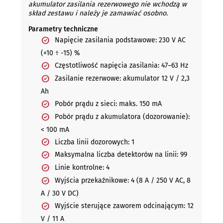
akumulator zasilania rezerwowego nie wchodzą w
skład zestawu i należy je zamawiać osobno.
Parametry techniczne
Napięcie zasilania podstawowe: 230 V AC
(+10 ÷ -15) %
Częstotliwość napięcia zasilania: 47–63 Hz
Zasilanie rezerwowe: akumulator 12 V / 2,3
Ah
Pobór prądu z sieci: maks. 150 mA
Pobór prądu z akumulatora (dozorowanie):
< 100 mA
Liczba linii dozorowych: 1
Maksymalna liczba detektorów na linii: 99
Linie kontrolne: 4
Wyjścia przekaźnikowe: 4 (8 A / 250 V AC, 8
A / 30 V DC)
Wyjście sterujące zaworem odcinającym: 12
V / 11 A