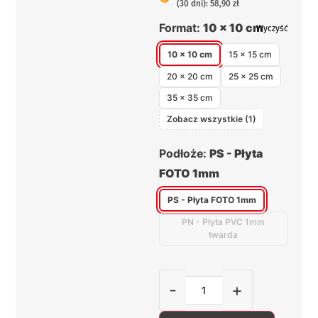
(30 dni): 58,90 zł
Format:
10 x 10 cm
Wyczyść
10 x 10 cm
15 x 15 cm
20 x 20 cm
25 x 25 cm
35 x 35 cm
Zobacz wszystkie (1)
Podłoże:
PS - Płyta
FOTO 1mm
PS - Płyta FOTO 1mm
PN - Płyta PVC 1mm
twarda
-
+