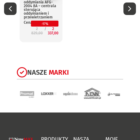
oddymiania AFG-
oddym
2004 8A – centrala
2004 
sterująca
steru
oddymianiem i
oddym
przewietrzaniem
przew
Cena:
Cena:
-17%
2
2
829,00
337,00
3
NASZE
MARKI
PRODUKTY
NASZA
MOJE