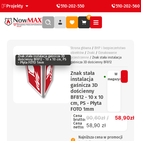
Projekty
510-202-550
510-202-560
0
Strona główna
/
BHP i bezpieczeństwo
obiektów
/
Znaki
/
Oznakowanie
Znak stała instalacja gaśnicza 3D
przestrzenne
/ Znak stała instalacja
dościenny BF812 - 10 x 10 cm, PS
gaśnicza 3D dościenny BF812
- Płyta FOTO 1mm
Znak stała
W
instalacja
magazynie
gaśnicza 3D
dościenny
BF812 - 10 x 10
cm, PS - Płyta
FOTO 1mm
Cena
90,60
zł
58,90
zł
brutto:
Cena
58,90 zł
netto:
Najniższa cena w promocji