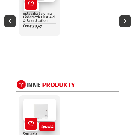
Nowy
No
Apteczka ścienna
Aptec
Cederroth First Aid
pomo
& Burn Station
13157
Cena:
Cena:
1 217,97
1
INNE
PRODUKTY
Nowy
Sprzedaż
No
Centrala
Centr