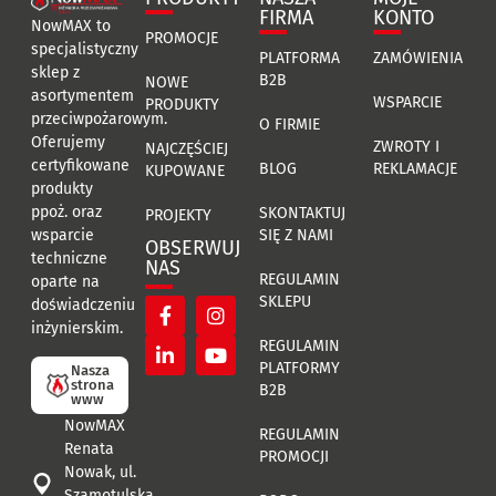
FIRMA
KONTO
NowMAX to
PROMOCJE
specjalistyczny
PLATFORMA
ZAMÓWIENIA
sklep z
B2B
NOWE
asortymentem
WSPARCIE
PRODUKTY
przeciwpożarowym.
O FIRMIE
Oferujemy
ZWROTY I
NAJCZĘŚCIEJ
certyfikowane
BLOG
REKLAMACJE
KUPOWANE
produkty
ppoż. oraz
SKONTAKTUJ
PROJEKTY
SIĘ Z NAMI
wsparcie
OBSERWUJ
techniczne
NAS
REGULAMIN
oparte na
SKLEPU
doświadczeniu
inżynierskim.
REGULAMIN
PLATFORMY
Nasza
strona
B2B
www
NowMAX
REGULAMIN
Renata
PROMOCJI
Nowak, ul.
Szamotulska