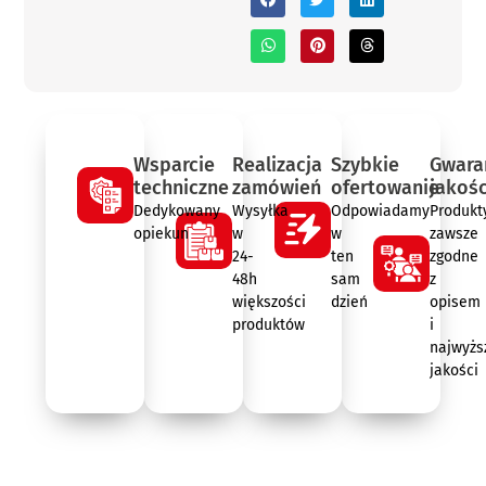
Wsparcie
Realizacja
Szybkie
Gwara
techniczne
zamówień
ofertowanie
jakośc
Dedykowany
Wysyłka
Odpowiadamy
Produkt
opiekun
w
w
zawsze
24-
ten
zgodne
48h
sam
z
większości
dzień
opisem
produktów
i
najwyżs
jakości
Opis