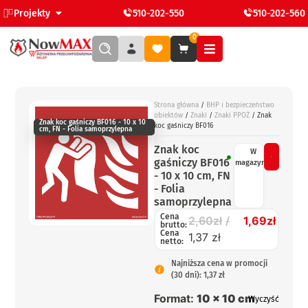
Projekty
510-202-550
510-202-560
0
Strona główna
/
BHP i bezpieczeństwo
obiektów
/
Znaki
/
Znaki PPOŻ
/ Znak
Znak koc gaśniczy BF016 - 10 x 10
koc gaśniczy BF016
cm, FN - Folia samoprzylepna
Znak koc
W
gaśniczy BF016
magazynie
- 10 x 10 cm, FN
- Folia
samoprzylepna
Cena
2,60
zł
1,69
zł
brutto:
Cena
1,37 zł
netto:
Najniższa cena w promocji
(30 dni): 1,37 zł
Format:
10 x 10 cm
Wyczyść