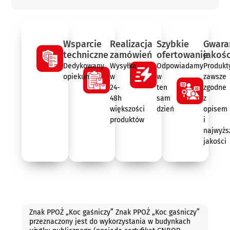
Wsparcie
Realizacja
Szybkie
Gwara
techniczne
zamówień
ofertowanie
jakośc
Dedykowany
Wysyłka
Odpowiadamy
Produkt
opiekun
w
w
zawsze
24-
ten
zgodne
48h
sam
z
większości
dzień
opisem
produktów
i
najwyżs
jakości
Opis
Znak PPOŻ „Koc gaśniczy” Znak PPOŻ „Koc gaśniczy”
przeznaczony jest do wykorzystania w budynkach