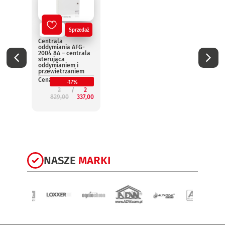
Nowy
Sprzedaż
No
Centrala
Centr
oddymiania AFG-
oddym
2004 8A – centrala
2004 
sterująca
steru
oddymianiem i
oddym
przewietrzaniem
przew
Cena:
Cena:
-17%
2
2
829,00
337,00
3
NASZE
MARKI