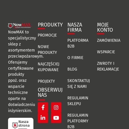
PRODUKTY
NASZA
MOJE
FIRMA
KONTO
NowMAX to
PROMOCJE
specjalistyczny
PLATFORMA
ZAMÓWIENIA
sklep z
B2B
NOWE
asortymentem
WSPARCIE
PRODUKTY
przeciwpożarowym.
O FIRMIE
Oferujemy
ZWROTY I
NAJCZĘŚCIEJ
certyfikowane
BLOG
REKLAMACJE
KUPOWANE
produkty
ppoż. oraz
SKONTAKTUJ
PROJEKTY
SIĘ Z NAMI
wsparcie
OBSERWUJ
techniczne
NAS
REGULAMIN
oparte na
SKLEPU
doświadczeniu
inżynierskim.
REGULAMIN
PLATFORMY
Nasza
strona
B2B