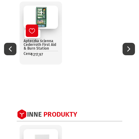
Nowy
No
Apteczka ścienna
Aptec
Cederroth First Aid
pomo
& Burn Station
13157
Cena:
Cena:
1 217,97
1
INNE
PRODUKTY