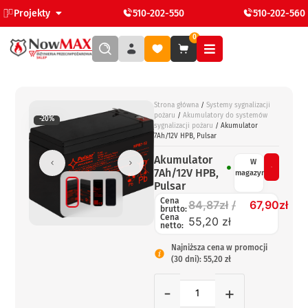
Projekty
510-202-550
510-202-560
0
Strona główna
/
Systemy sygnalizacji
pożaru
/
Akumulatory do systemów
-20%
sygnalizacji pożaru
/ Akumulator
7Ah/12V HPB, Pulsar
Akumulator
W
7Ah/12V HPB,
magazynie
Pulsar
Cena
84,87
zł
67,90
zł
brutto:
Cena
55,20 zł
netto:
Najniższa cena w promocji
(30 dni): 55,20 zł
-
+