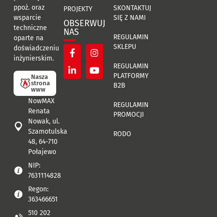
ppoż. oraz
SKONTAKTUJ
PROJEKTY
SIĘ Z NAMI
wsparcie
OBSERWUJ
techniczne
NAS
REGULAMIN
oparte na
SKLEPU
doświadczeniu
inżynierskim.
REGULAMIN
PLATFORMY
Nasza
strona
B2B
www
NowMAX
REGULAMIN
Renata
PROMOCJI
Nowak, ul.
Szamotulska
RODO
48, 64-710
Połajewo
NIP:
7631114828
Regon:
363466651
510 202