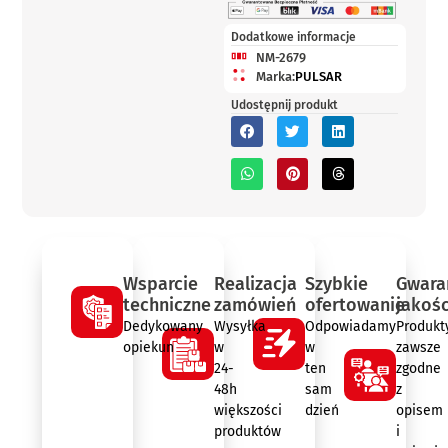
Dodatkowe informacje
NM-2679
Marka:
PULSAR
Udostępnij produkt
Wsparcie
Realizacja
Szybkie
Gwara
techniczne
zamówień
ofertowanie
jakośc
Dedykowany
Wysyłka
Odpowiadamy
Produkt
opiekun
w
w
zawsze
24-
ten
zgodne
48h
sam
z
większości
dzień
opisem
produktów
i