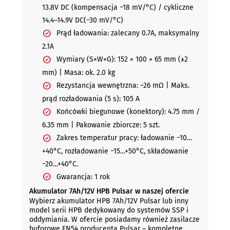
13.8V DC (kompensacja −18 mV/°C) / cykliczne
14.4–14.9V DC(−30 mV/°C)
Prąd ładowania: zalecany 0.7A, maksymalny
2.1A
Wymiary (S×W×G): 152 × 100 × 65 mm (±2
mm) | Masa: ok. 2.0 kg
Rezystancja wewnętrzna: ~26 mΩ | Maks.
prąd rozładowania (5 s): 105 A
Końcówki biegunowe (konektory): 4.75 mm /
6.35 mm | Pakowanie zbiorcze: 5 szt.
Zakres temperatur pracy: ładowanie −10…
+40°C, rozładowanie −15…+50°C, składowanie
−20…+40°C.
Gwarancja: 1 rok
Akumulator 7Ah/12V HPB Pulsar w naszej ofercie
Wybierz akumulator HPB 7Ah/12V Pulsar lub inny
model serii HPB dedykowany do systemów SSP i
oddymiania. W ofercie posiadamy również zasilacze
buforowe EN54 producenta Pulsar – kompletne,