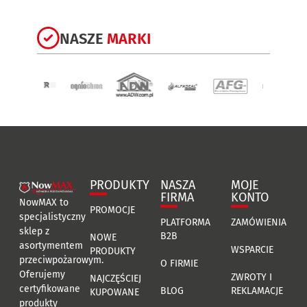
NASZE
MARKI
PRODUKTY
NASZA
MOJE
FIRMA
KONTO
NowMAX to
PROMOCJE
specjalistyczny
PLATFORMA
ZAMÓWIENIA
sklep z
B2B
NOWE
asortymentem
WSPARCIE
PRODUKTY
przeciwpożarowym.
O FIRMIE
Oferujemy
ZWROTY I
NAJCZĘŚCIEJ
certyfikowane
BLOG
REKLAMACJE
KUPOWANE
produkty