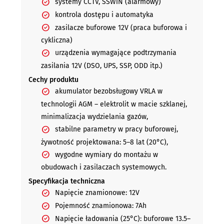
systemy CCTV, SSWiN (alarmowy)
kontrola dostępu i automatyka
zasilacze buforowe 12V (praca buforowa i
cykliczna)
urządzenia wymagające podtrzymania
zasilania 12V (DSO, UPS, SSP, ODD itp.)
Cechy produktu
akumulator bezobsługowy VRLA w
technologii AGM – elektrolit w macie szklanej,
minimalizacja wydzielania gazów,
stabilne parametry w pracy buforowej,
żywotność projektowana: 5–8 lat (20°C),
wygodne wymiary do montażu w
obudowach i zasilaczach systemowych.
Specyfikacja techniczna
Napięcie znamionowe: 12V
Pojemność znamionowa: 7Ah
Napięcie ładowania (25°C): buforowe 13.5–