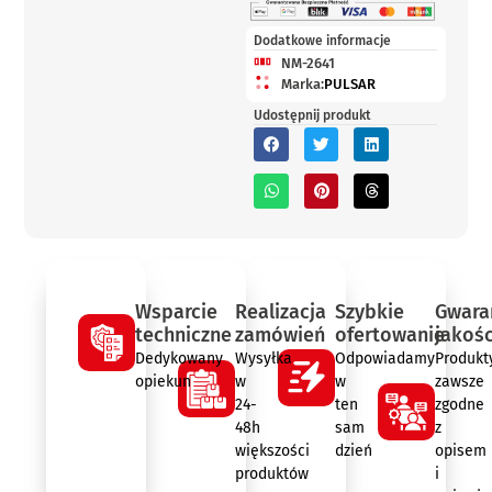
Dodatkowe informacje
NM-2641
Marka:
PULSAR
Udostępnij produkt
Wsparcie
Realizacja
Szybkie
Gwara
techniczne
zamówień
ofertowanie
jakośc
Dedykowany
Wysyłka
Odpowiadamy
Produkt
opiekun
w
w
zawsze
24-
ten
zgodne
48h
sam
z
większości
dzień
opisem
produktów
i