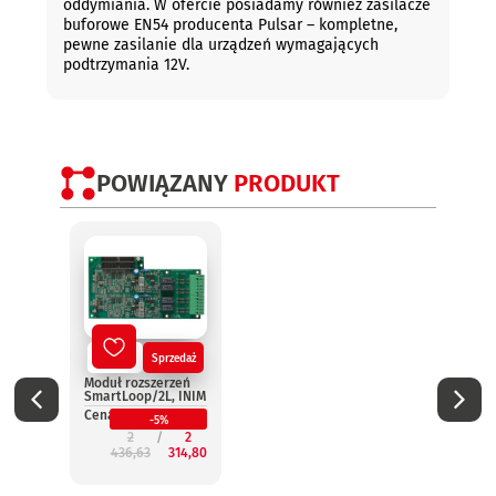
oddymiania. W ofercie posiadamy również zasilacze
buforowe EN54 producenta Pulsar – kompletne,
pewne zasilanie dla urządzeń wymagających
podtrzymania 12V.
POWIĄZANY
PRODUKT
Nowy
Sprzedaż
No
Moduł rozszerzeń
Termi
SmartLoop/2L, INIM
wynie
Smar
Cena:
-5%
INIM
2
2
Cena:
436,63
314,80
2