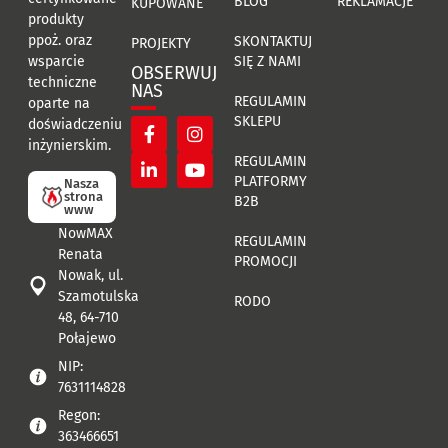
BLOG
REKLAMACJE
KUPOWANE
produkty
ppoż. oraz
SKONTAKTUJ
PROJEKTY
SIĘ Z NAMI
wsparcie
OBSERWUJ
techniczne
NAS
REGULAMIN
oparte na
SKLEPU
doświadczeniu
inżynierskim.
REGULAMIN
PLATFORMY
Nasza
strona
B2B
www
NowMAX
REGULAMIN
Renata
PROMOCJI
Nowak, ul.
Szamotulska
RODO
48, 64-710
Połajewo
NIP:
7631114828
Regon:
363466651