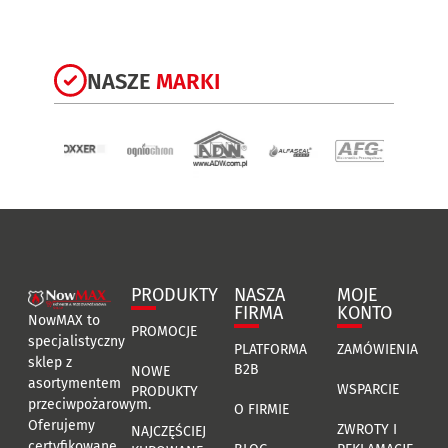
NASZE
MARKI
PRODUKTY
NASZA
MOJE
FIRMA
KONTO
NowMAX to
PROMOCJE
specjalistyczny
PLATFORMA
ZAMÓWIENIA
sklep z
B2B
NOWE
asortymentem
WSPARCIE
PRODUKTY
przeciwpożarowym.
O FIRMIE
Oferujemy
ZWROTY I
NAJCZĘŚCIEJ
certyfikowane