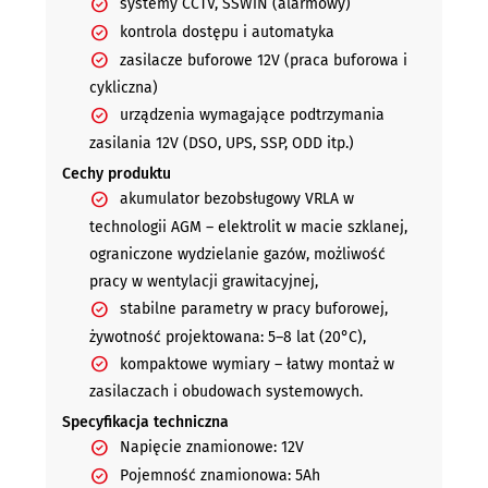
systemy CCTV, SSWiN (alarmowy)
kontrola dostępu i automatyka
zasilacze buforowe 12V (praca buforowa i
cykliczna)
urządzenia wymagające podtrzymania
zasilania 12V (DSO, UPS, SSP, ODD itp.)
Cechy produktu
akumulator bezobsługowy VRLA w
technologii AGM – elektrolit w macie szklanej,
ograniczone wydzielanie gazów, możliwość
pracy w wentylacji grawitacyjnej,
stabilne parametry w pracy buforowej,
żywotność projektowana: 5–8 lat (20°C),
kompaktowe wymiary – łatwy montaż w
zasilaczach i obudowach systemowych.
Specyfikacja techniczna
Napięcie znamionowe: 12V
Pojemność znamionowa: 5Ah