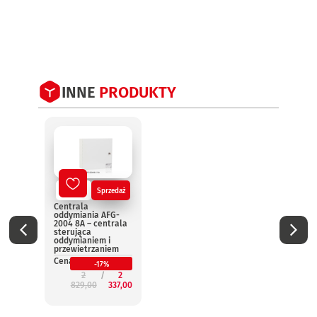
INNE
PRODUKTY
Nowy
Sprzedaż
No
Centrala
Centr
oddymiania AFG-
oddym
2004 8A – centrala
2004 
sterująca
steru
oddymianiem i
oddym
przewietrzaniem
przew
Cena:
Cena:
-17%
2
2
829,00
337,00
3