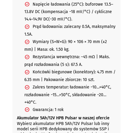
Napięcie ładowania (25°C): buforowe 13.5–
13.8V DC (kompensacja −18 mV/°C) / cykliczne
14.4–14.9V DC(−30 mV/°C).
Prąd ładowania: zalecany 0.5A, maksymalny
1.5A.
Wymiary (S×W×G): 90 × 106 × 70 mm (±2
mm) | Masa: ok. 1.50 kg.
Rezystancja wewnętrzna: ~45 mΩ | Maks.
prąd rozładowania (5 s): 67.5 A.
Końcówki biegunowe (konektory): 4.75 mm /
6.35 mm | Pakowanie zbiorcze: 10 szt.
Zakres temperatur: ładowanie −10…+40°C,
rozładowanie −15…+50°C, składowanie −20…
+40°C.
Gwarancja: 1 rok
Akumulator 5Ah/12V HPB Pulsar w naszej ofercie
Wybierz akumulator HPB 5Ah/12V Pulsar lub inny
model serii HPB dedykowany do systemów SSP i