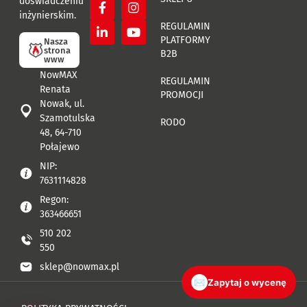
doświadczeniu
inżynierskim.
REGULAMIN
PLATFORMY
Nasza
strona
B2B
www
NowMAX
REGULAMIN
Renata
PROMOCJI
Nowak, ul.
Szamotulska
RODO
48, 64-710
Połajewo
NIP:
7631114828
Regon:
363466651
510 202
550
sklep@nowmax.pl
✉
Zapytaj o wycenę