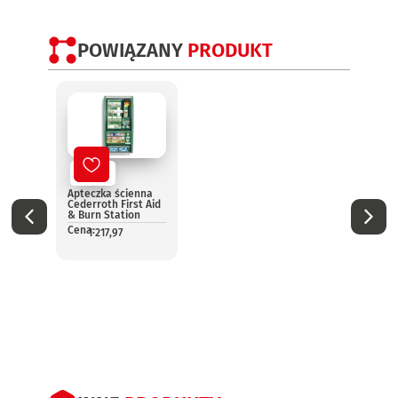
POWIĄZANY
PRODUKT
Nowy
No
Apteczka ścienna
Aptec
Cederroth First Aid
pomo
& Burn Station
13157
Cena:
Cena:
1 217,97
1