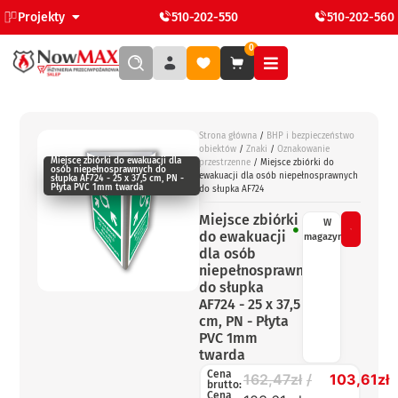
Projekty
510-202-550
510-202-560
0
Strona główna
/
BHP i bezpieczeństwo
obiektów
/
Znaki
/
Oznakowanie
Miejsce zbiórki do ewakuacji dla
przestrzenne
/ Miejsce zbiórki do
osób niepełnosprawnych do
ewakuacji dla osób niepełnosprawnych
słupka AF724 - 25 x 37,5 cm, PN -
Płyta PVC 1mm twarda
do słupka AF724
Miejsce zbiórki
W
do ewakuacji
magazynie
dla osób
niepełnosprawnych
do słupka
AF724 - 25 x 37,5
cm, PN - Płyta
PVC 1mm
twarda
Cena
162,47
zł
103,61
zł
brutto:
Cena