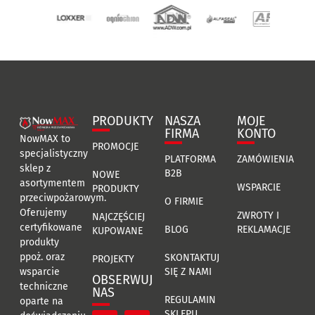
PRODUKTY
NASZA
MOJE
FIRMA
KONTO
NowMAX to
PROMOCJE
specjalistyczny
PLATFORMA
ZAMÓWIENIA
sklep z
B2B
NOWE
asortymentem
WSPARCIE
PRODUKTY
przeciwpożarowym.
O FIRMIE
Oferujemy
ZWROTY I
NAJCZĘŚCIEJ
certyfikowane
BLOG
REKLAMACJE
KUPOWANE
produkty
ppoż. oraz
SKONTAKTUJ
PROJEKTY
SIĘ Z NAMI
wsparcie
OBSERWUJ
techniczne
NAS
REGULAMIN
oparte na
SKLEPU