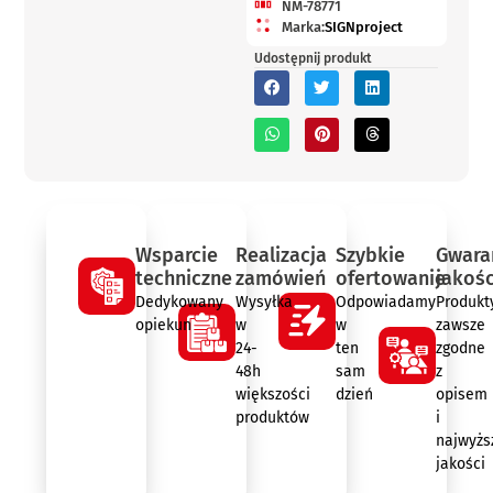
NM-78771
Marka:
SIGNproject
Udostępnij produkt
Wsparcie
Realizacja
Szybkie
Gwara
techniczne
zamówień
ofertowanie
jakośc
Dedykowany
Wysyłka
Odpowiadamy
Produkt
opiekun
w
w
zawsze
24-
ten
zgodne
48h
sam
z
większości
dzień
opisem
produktów
i
najwyżs
jakości