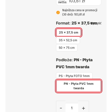
103,61 zł
netto:
Najniższa cena w promocji
(30 dni): 103,61 zł
Format:
25 x 37,5 cm
Wyczyść
25 x 37,5 cm
35 x 52,5 cm
50 x 75 cm
Podłoże:
PN - Płyta
PVC 1mm twarda
PS - Płyta FOTO 1mm
PN - Płyta PVC 1mm
twarda
-
+