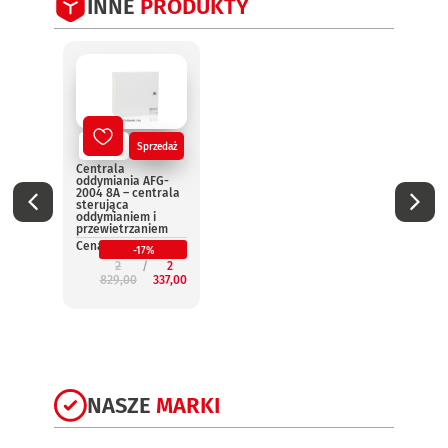
INNE
PRODUKTY
Nowy
Sprzedaż
No
Centrala
Centr
oddymiania AFG-
oddym
2004 8A – centrala
2004 
sterująca
steru
oddymianiem i
oddym
przewietrzaniem
przew
Cena:
Cena:
-17%
2
2
829,00
337,00
3
NASZE
MARKI