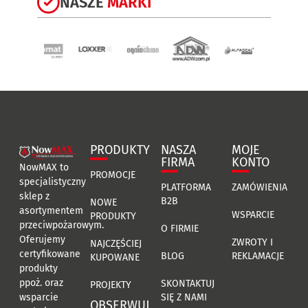
NASZE
MARKI
PRODUKTY
NASZA
MOJE
FIRMA
KONTO
NowMAX to
PROMOCJE
specjalistyczny
PLATFORMA
ZAMÓWIENIA
sklep z
B2B
NOWE
asortymentem
WSPARCIE
PRODUKTY
przeciwpożarowym.
O FIRMIE
Oferujemy
ZWROTY I
NAJCZĘŚCIEJ
certyfikowane
BLOG
REKLAMACJE
KUPOWANE
produkty
ppoż. oraz
SKONTAKTUJ
PROJEKTY
SIĘ Z NAMI
wsparcie
OBSERWUJ