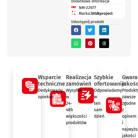
Dodatkowe informacje
NM-22677
Marka:
SIGNproject
Udostępnij produkt
Wsparcie
Realizacja
Szybkie
Gwara
techniczne
zamówień
ofertowanie
jakośc
Dedykowany
Wysyłka
Odpowiadamy
Produkt
opiekun
w
w
zawsze
24-
ten
zgodne
48h
sam
z
większości
dzień
opisem
produktów
i
najwyżs
jakości