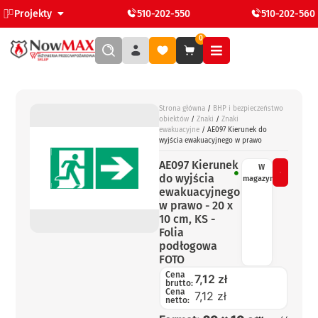
Projekty
510-202-550
510-202-560
0
Strona główna
/
BHP i bezpieczeństwo
obiektów
/
Znaki
/
Znaki
ewakuacyjne
/ AE097 Kierunek do
wyjścia ewakuacyjnego w prawo
AE097 Kierunek
W
do wyjścia
magazynie
ewakuacyjnego
w prawo - 20 x
10 cm, KS -
Folia
podłogowa
FOTO
Cena
7,12
zł
brutto:
Cena
7,12 zł
netto: