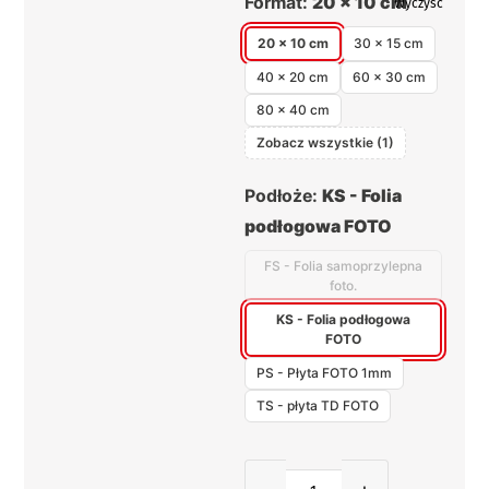
Format:
20 x 10 cm
Wyczyść
20 x 10 cm
30 x 15 cm
40 x 20 cm
60 x 30 cm
80 x 40 cm
Zobacz wszystkie (1)
Podłoże:
KS - Folia
podłogowa FOTO
FS - Folia samoprzylepna
foto.
KS - Folia podłogowa
FOTO
PS - Płyta FOTO 1mm
TS - płyta TD FOTO