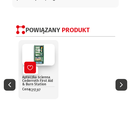
POWIĄZANY
PRODUKT
Nowy
No
Apteczka ścienna
Aptec
Cederroth First Aid
pomo
& Burn Station
13157
Cena:
Cena:
1 217,97
1