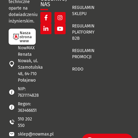
techniczne
NAS
REGULAMIN
oparte na
SKLEPU
doświadczeniu
inżynierskim.
REGULAMIN
PLATFORMY
Nasza
strona
B2B
www
NowMAX
REGULAMIN
Renata
PROMOCJI
Nowak, ul.
Szamotulska
RODO
48, 64-710
Połajewo
NIP:
7631114828
Regon:
363466651
510 202
550
sklep@nowmax.pl