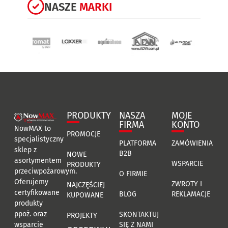
NASZE
MARKI
PRODUKTY
NASZA
MOJE
FIRMA
KONTO
NowMAX to
PROMOCJE
specjalistyczny
PLATFORMA
ZAMÓWIENIA
sklep z
B2B
NOWE
asortymentem
WSPARCIE
PRODUKTY
przeciwpożarowym.
O FIRMIE
Oferujemy
ZWROTY I
NAJCZĘŚCIEJ
certyfikowane
BLOG
REKLAMACJE
KUPOWANE
produkty
ppoż. oraz
SKONTAKTUJ
PROJEKTY
SIĘ Z NAMI
wsparcie