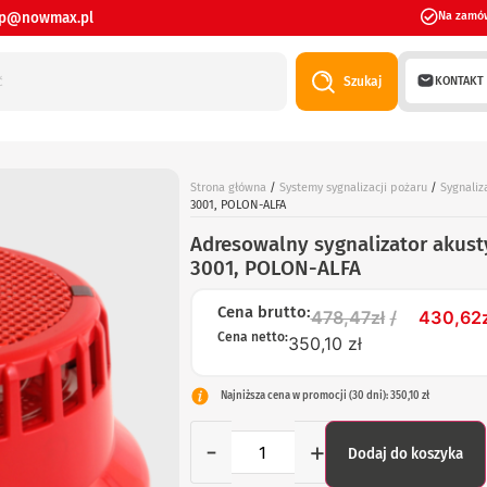
ep@nowmax.pl
Na zamó
KONTAKT
Szukaj
Strona główna
/
Systemy sygnalizacji pożaru
/
Sygnaliz
3001, POLON-ALFA
Adresowalny sygnalizator akus
3001, POLON-ALFA
Cena brutto:
478,47
zł
430,62
Cena netto:
350,10 zł
Najniższa cena w promocji (30 dni): 350,10 zł
-
+
Dodaj do koszyka