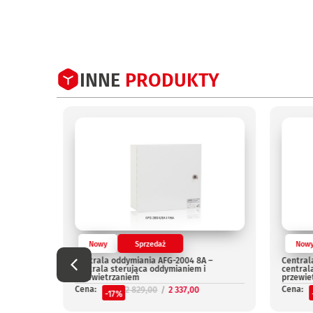
INNE
PRODUKTY
Nowy
Sprzedaż
Now
Centrala oddymiania AFG-2004 8A –
Central
centrala sterująca oddymianiem i
central
przewietrzaniem
przewie
Cena:
Cena:
2 829,00
2 337,00
-17%