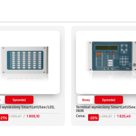
y
Sprzedaż
Nowy
Sprzedaż
l wyniesiony SmartLetUSee/LED,
Terminal wyniesiony SmartLetUSee
INIM
Cena:
2 286,57
1 808,10
2 286,57
1 820,40
-21%
-20%