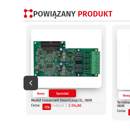
POWIĄZANY
PRODUKT
Nowy
Sprzedaż
Now
OUT, INIM
Moduł rozszerzeń SmartLoop/2L, INIM
Termina
Cena:
2 436,63
2 314,80
INIM
-5%
Cena: