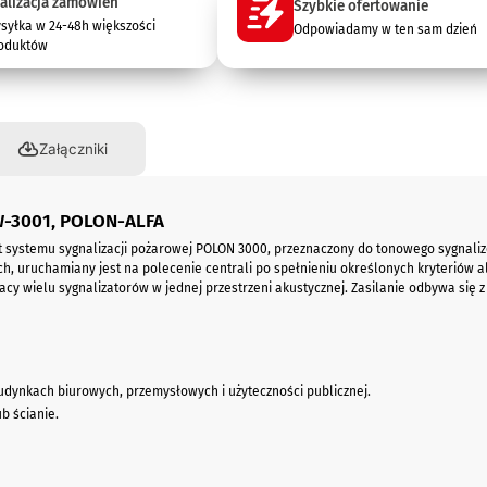
alizacja zamówień
Szybkie ofertowanie
syłka w 24-48h większości
Odpowiadamy w ten sam dzień
oduktów
Załączniki
W-3001, POLON-ALFA
t systemu sygnalizacji pożarowej POLON 3000, przeznaczony do tonowego sygna
h, uruchamiany jest na polecenie centrali po spełnieniu określonych kryteriów 
y wielu sygnalizatorów w jednej przestrzeni akustycznej. Zasilanie odbywa się z l
dynkach biurowych, przemysłowych i użyteczności publicznej.
b ścianie.