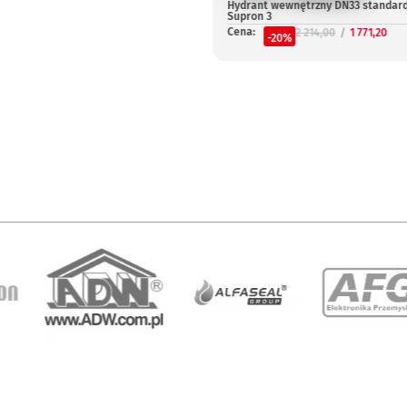
Hydrant wewnętrzny DN33 standar
Supron 3
Cena:
2 214,00
1 771,20
-20%