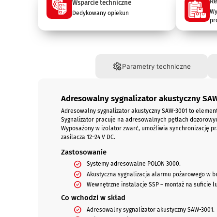
Re
Wsparcie techniczne
Wy
Dedykowany opiekun
pr
Opis
Parametry techniczne
Adresowalny sygnalizator akustyczny SA
Adresowalny sygnalizator akustyczny SAW-3001 to elemen
Sygnalizator pracuje na adresowalnych pętlach dozorowyc
Wyposażony w izolator zwarć, umożliwia synchronizację prac
zasilacza 12–24 V DC.
Zastosowanie
Systemy adresowalne POLON 3000.
Akustyczna sygnalizacja alarmu pożarowego w bu
Wewnętrzne instalacje SSP – montaż na suficie lu
Co wchodzi w skład
Adresowalny sygnalizator akustyczny SAW-3001.