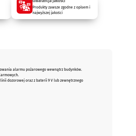
Gwarancja jakości
Produkty zawsze zgodne z opisem i
najwyższej jakości
lizowania alarmu pożarowego wewnątrz budynków.
alarmowych.
inii dozorowej oraz z baterii 9 V lub zewnętrznego