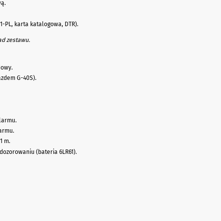
ą.
-PL, karta katalogowa, DTR).
ład zestawu.
dowy.
iazdem G-40S).
alarmu.
larmu.
1 m.
w dozorowaniu (bateria 6LR61).