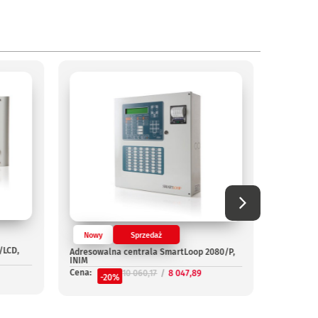
Nowy
Sprzedaż
/LCD,
Adresowalna centrala SmartLoop 2080/P,
Nowy
INIM
Cena:
10 060,17
8 047,89
Adresowa
-20%
G, INIM
Cena:
-