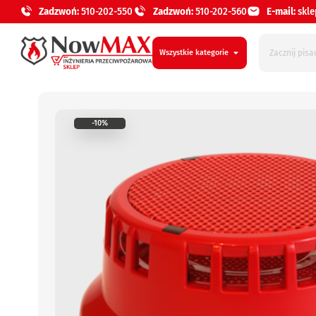
Zadzwoń:
510-202-550
Zadzwoń:
510-202-560
E-mail:
skl
Wszystkie kategorie
-10%