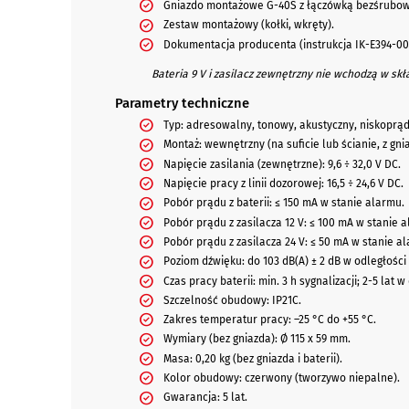
Gniazdo montażowe G-40S z łączówką bezśrubow
Zestaw montażowy (kołki, wkręty).
Dokumentacja producenta (instrukcja IK-E394-001
Bateria 9 V i zasilacz zewnętrzny nie wchodzą w sk
Parametry techniczne
Typ: adresowalny, tonowy, akustyczny, niskoprą
Montaż: wewnętrzny (na suficie lub ścianie, z gn
Napięcie zasilania (zewnętrzne): 9,6 ÷ 32,0 V DC.
Napięcie pracy z linii dozorowej: 16,5 ÷ 24,6 V DC.
Pobór prądu z baterii: ≤ 150 mA w stanie alarmu.
Pobór prądu z zasilacza 12 V: ≤ 100 mA w stanie 
Pobór prądu z zasilacza 24 V: ≤ 50 mA w stanie a
Poziom dźwięku: do 103 dB(A) ± 2 dB w odległości 
Czas pracy baterii: min. 3 h sygnalizacji; 2-5 lat 
Szczelność obudowy: IP21C.
Zakres temperatur pracy: –25 °C do +55 °C.
Wymiary (bez gniazda): Ø 115 x 59 mm.
Masa: 0,20 kg (bez gniazda i baterii).
Kolor obudowy: czerwony (tworzywo niepalne).
Gwarancja: 5 lat.