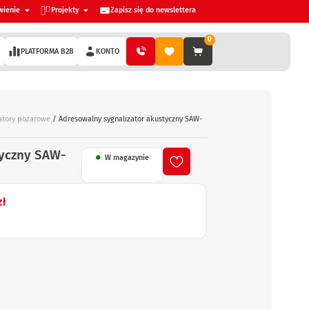
wienie
Projekty
Zapisz się do newslettera
0
PLATFORMA B2B
KONTO
atory pożarowe
/ Adresowalny sygnalizator akustyczny SAW-
tyczny SAW-
W magazynie
zł