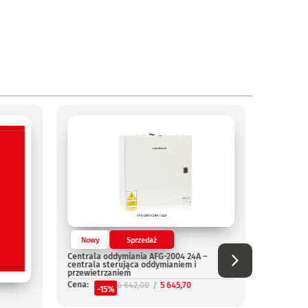
Nowy
Sprzedaż
Nowy
Centrala oddymiania AFG-2004 24A –
Centrala
centrala sterująca oddymianiem i
Cena:
przewietrzaniem
-
Cena:
6 642,00
5 645,70
-15%