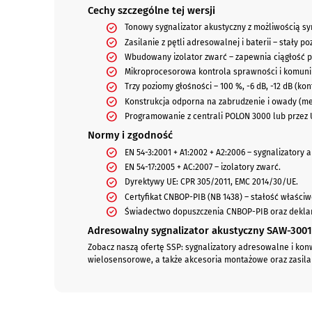
Cechy szczególne tej wersji
Tonowy sygnalizator akustyczny z możliwością syn
Zasilanie z pętli adresowalnej i baterii – stały p
Wbudowany izolator zwarć – zapewnia ciągłość pr
Mikroprocesorowa kontrola sprawności i komunika
Trzy poziomy głośności – 100 %, -6 dB, -12 dB (
Konstrukcja odporna na zabrudzenie i owady (me
Programowanie z centrali POLON 3000 lub przez
Normy i zgodność
EN 54-3:2001 + A1:2002 + A2:2006 – sygnalizatory
EN 54-17:2005 + AC:2007 – izolatory zwarć.
Dyrektywy UE: CPR 305/2011, EMC 2014/30/UE.
Certyfikat CNBOP-PIB (NB 1438) – stałość właści
Świadectwo dopuszczenia CNBOP-PIB oraz deklar
Adresowalny sygnalizator akustyczny SAW-3001
Zobacz naszą ofertę SSP: sygnalizatory adresowalne i konw
wielosensorowe, a także akcesoria montażowe oraz zasila