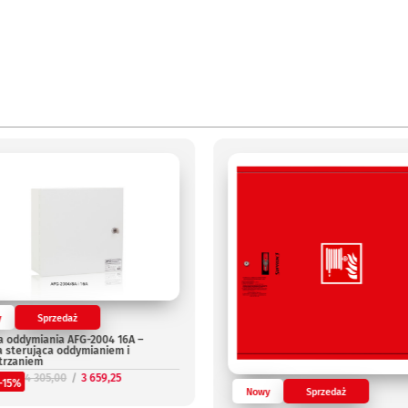
y
Sprzedaż
a oddymiania AFG-2004 16A –
a sterująca oddymianiem i
trzaniem
4 305,00
3 659,25
-15%
Nowy
Sprzedaż