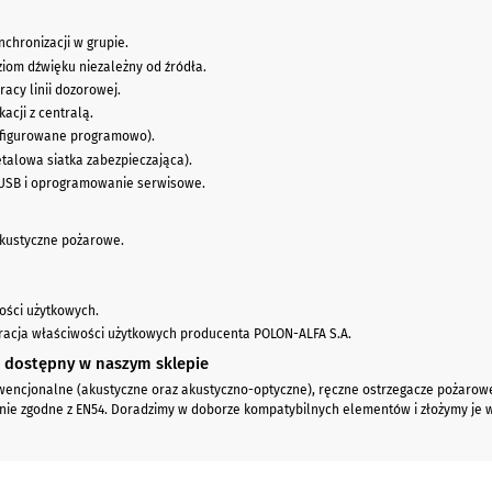
chronizacji w grupie.
oziom dźwięku niezależny od źródła.
acy linii dozorowej.
cji z centralą.
konfigurowane programowo).
talowa siatka zabezpieczająca).
 USB i oprogramowanie serwisowe.
 akustyczne pożarowe.
wości użytkowych.
acja właściwości użytkowych producenta POLON-ALFA S.A.
 dostępny w naszym sklepie
encjonalne (akustyczne oraz akustyczno-optyczne), ręczne ostrzegacze pożarowe (
nie zgodne z EN54. Doradzimy w doborze kompatybilnych elementów i złożymy je w