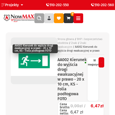
Projekty
510-202-550
510-202-560
0
Strona główna
/
BHP i bezpieczeństwo
obiektów
/
Znaki
/
Znaki
AA002 Kierunek do wyjścia drogi
ewakuacyjne
/ AA002 Kierunek do
ewakuacyjnej w prawo - 20 x 10
wyjścia drogi ewakuacyjnej w prawo
cm, KS - Folia podłogowa FOTO
AA002 Kierunek
W
do wyjścia
magazynie
drogi
ewakuacyjnej
w prawo - 20 x
10 cm, KS -
Folia
podłogowa
FOTO
Cena
9,99
zł
6,47
zł
brutto:
Cena
6,47 zł
netto: