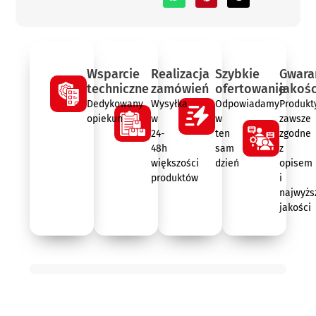
Wsparcie
Realizacja
Szybkie
Gwara
techniczne
zamówień
ofertowanie
jakośc
Dedykowany
Wysyłka
Odpowiadamy
Produkt
opiekun
w
w
zawsze
24-
ten
zgodne
48h
sam
z
większości
dzień
opisem
produktów
i
najwyżs
jakości