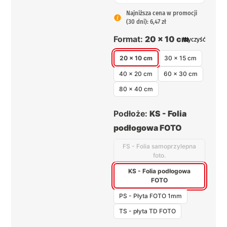
Najniższa cena w promocji
(30 dni): 6,47 zł
Format:
20 x 10 cm
Wyczyść
20 x 10 cm
30 x 15 cm
40 x 20 cm
60 x 30 cm
80 x 40 cm
Podłoże:
KS - Folia
podłogowa FOTO
FS - Folia samoprzylepna
foto.
KS - Folia podłogowa
FOTO
PS - Płyta FOTO 1mm
TS - płyta TD FOTO