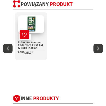
POWIĄZANY
PRODUKT
Nowy
No
Apteczka ścienna
Aptec
Cederroth First Aid
pomo
& Burn Station
13157
Cena:
Cena:
1 217,97
1
INNE
PRODUKTY