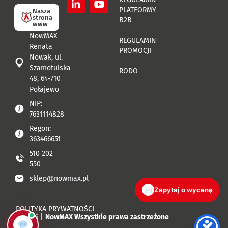
PLATFORMY
Nasza
strona
B2B
www
NowMAX
REGULAMIN
Renata
PROMOCJI
Nowak, ul.
Szamotulska
RODO
48, 64-710
Połajewo
NIP:
7631114828
Regon:
363466651
510 202
550
sklep@nowmax.pl
✉
Zapytaj o wycenę
POLITYKA PRYWATNOŚCI
© 2026 |
NowMAX Wszystkie prawa zastrzeżone