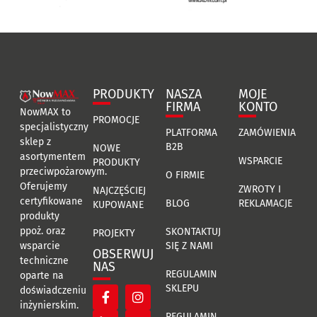
PRODUKTY
NASZA
MOJE
FIRMA
KONTO
NowMAX to
PROMOCJE
specjalistyczny
PLATFORMA
ZAMÓWIENIA
sklep z
B2B
NOWE
asortymentem
WSPARCIE
PRODUKTY
przeciwpożarowym.
O FIRMIE
Oferujemy
ZWROTY I
NAJCZĘŚCIEJ
certyfikowane
BLOG
REKLAMACJE
KUPOWANE
produkty
ppoż. oraz
SKONTAKTUJ
PROJEKTY
SIĘ Z NAMI
wsparcie
OBSERWUJ
techniczne
NAS
REGULAMIN
oparte na
SKLEPU
doświadczeniu
inżynierskim.
REGULAMIN