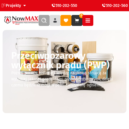
Projekty
510-202-550
510-202-560
0
Przeciwpożarowy
wyłącznik prądu (PWP)
Poznaj porady, historie i wiedzę naukową stojącą za
wysokiej jakości produktami przeciwpożarowymi, dzięki
czemu będziesz mógł w pełni cieszyć się ogniem.