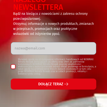
NEWSLETTERA
Bądź na bieżąco z nowościami z zakresu ochrony
przeciwpożarowej.
Otrzymuj informacje o nowych produktach, zmianach
w przepisach, promocjach oraz praktyczne
wskazówki od inżynierów ppoż.
Wyrażam zgodę na otrzymywanie informacji handlowych od NOWMAX
Renata Nowak dotyczących jej oferty oraz ofert jej partnerów
biznesowych NOWMAX Renata Nowak poprzez wiadomości
elektroniczne z wykorzystaniem adresu email podanego w formularzu, a
także zgodę na przetwarzanie moich danych osobowych w tym celu
przez NOWMAX Renata Nowak oraz w celach promocji, reklamy i
badania rynku usług.
DOŁĄCZ TERAZ