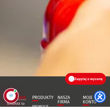
✉
Zapytaj o wycenę
PRODUKTY
NASZA
MOJE
FIRMA
KONTO
NowMAX to
PROMOCJE
specjalistyczny