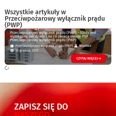
Wszystkie artykuły w
Przeciwpożarowy wyłącznik prądu
Przeciwpożarowy wyłącznik prądu (PWP) –
kiedy jest wymagany, jak działa i na co
(PWP)
zwraca uwagę PSP
Przeciwpożarowy wyłącznik prądu (PWP) – kiedy jest
wymagany, jak działa i na co zwraca uwagę PSP
Przeciwpożarowy wyłącznik prądu (PWP)
Przeciwpożarowy wyłącznik prądu (PWP)
NowMAX
30 grudnia, 2025
CZYTAJ WIĘCEJ
ZAPISZ SIĘ DO
NASZEGO