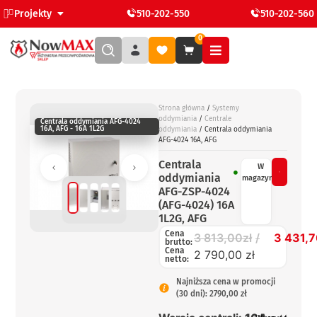
Projekty
510-202-550
510-202-560
0
Strona główna
/
Systemy
oddymiania
/
Centrale
Centrala oddymiania AFG-4024
16A, AFG - 16A 1L2G
oddymiania
/ Centrala oddymiania
AFG-4024 16A, AFG
Centrala
W
oddymiania
magazynie
AFG-ZSP-4024
(AFG-4024) 16A
1L2G, AFG
Cena
3 813,00
zł
3 431,
brutto:
Cena
2 790,00 zł
netto:
Najniższa cena w promocji
(30 dni): 2790,00 zł