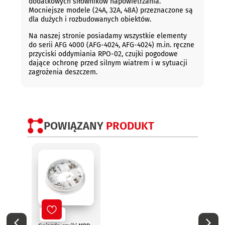
dodatkowych siłowników napowietrzania.
Mocniejsze modele (24A, 32A, 48A) przeznaczone są
dla dużych i rozbudowanych obiektów.
Na naszej stronie posiadamy wszystkie elementy
do serii AFG 4000 (AFG-4024, AFG-4024) m.in. ręczne
przyciski oddymiania RPO-02, czujki pogodowe
dające ochronę przed silnym wiatrem i w sytuacji
zagrożenia deszczem.
POWIĄZANY
PRODUKT
Nowy
No