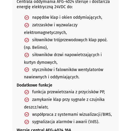
Centrala oddymiania AFG-4024 steruje i dostarcza
energię elektryczną 24VDC do:
napędów klap i okien oddymiających,
zatrzasków i wyzwalaczy
elektromagnetycznych,
siłowników trójprzewodowych klap ppoż.
(np. Belimo),
siłowników drzwi napowietrzających i
kurtyn dymowych,
styczników i falowników wentylatorów
nawiewnych i oddymiających.
Dodatkowe funkcje
funkcja przewietrzania z przycisków PP,
zamykanie klap przy sygnale z czujnika
deszcz/wiatr,
współpraca z systemami wizualizacji/BMS,
sygnalizacja alarmów i awarii (VdS).
Wersje central AFG-4024 16A