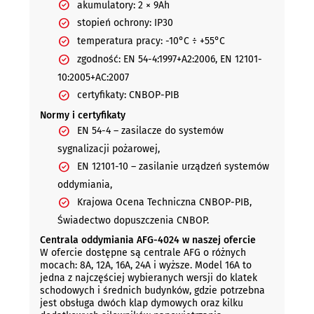
akumulatory: 2 × 9Ah
stopień ochrony: IP30
temperatura pracy: -10°C ÷ +55°C
zgodność: EN 54-4:1997+A2:2006, EN 12101-
10:2005+AC:2007
certyfikaty: CNBOP-PIB
Normy i certyfikaty
EN 54-4 – zasilacze do systemów
sygnalizacji pożarowej,
EN 12101-10 – zasilanie urządzeń systemów
oddymiania,
Krajowa Ocena Techniczna CNBOP-PIB,
Świadectwo dopuszczenia CNBOP.
Centrala oddymiania AFG-4024 w naszej ofercie
W ofercie dostępne są centrale AFG o różnych
mocach: 8A, 12A, 16A, 24A i wyższe. Model 16A to
jedna z najczęściej wybieranych wersji do klatek
schodowych i średnich budynków, gdzie potrzebna
jest obsługa dwóch klap dymowych oraz kilku