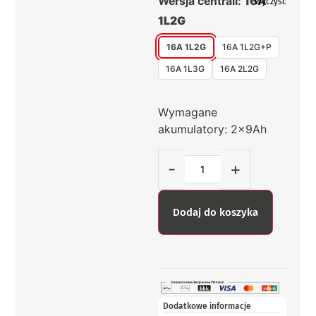
Wersja centrali:
16A
Wyczyść
1L2G
16A 1L2G
16A 1L2G+P
16A 1L3G
16A 2L2G
Wymagane
akumulatory: 2x9Ah
-
+
Dodaj do koszyka
Dodatkowe informacje