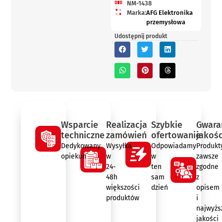
NM-1438
Marka:
AFG Elektronika
przemysłowa
Udostępnij produkt
Wsparcie
Realizacja
Szybkie
Gwara
techniczne
zamówień
ofertowanie
jakośc
Dedykowany
Wysyłka
Odpowiadamy
Produkt
opiekun
w
w
zawsze
24-
ten
zgodne
48h
sam
z
większości
dzień
opisem
produktów
i
najwyżs
jakości