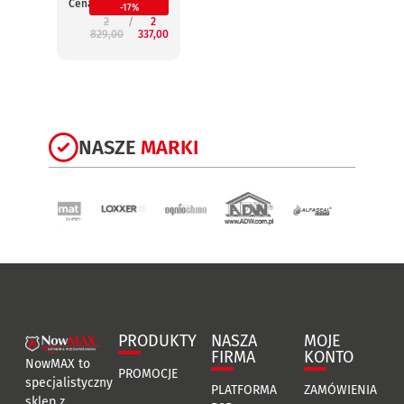
Cena:
Cena:
-17%
2
2
829,00
337,00
3
NASZE
MARKI
PRODUKTY
NASZA
MOJE
FIRMA
KONTO
NowMAX to
PROMOCJE
specjalistyczny
PLATFORMA
ZAMÓWIENIA
sklep z