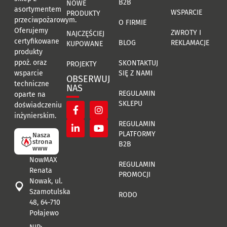
B2B
NOWE
asortymentem
WSPARCIE
PRODUKTY
przeciwpożarowym.
O FIRMIE
Oferujemy
ZWROTY I
NAJCZĘŚCIEJ
certyfikowane
BLOG
REKLAMACJE
KUPOWANE
produkty
ppoż. oraz
SKONTAKTUJ
PROJEKTY
SIĘ Z NAMI
wsparcie
OBSERWUJ
techniczne
NAS
REGULAMIN
oparte na
SKLEPU
doświadczeniu
inżynierskim.
REGULAMIN
PLATFORMY
Nasza
strona
B2B
www
NowMAX
REGULAMIN
Renata
PROMOCJI
Nowak, ul.
Szamotulska
RODO
48, 64-710
Połajewo